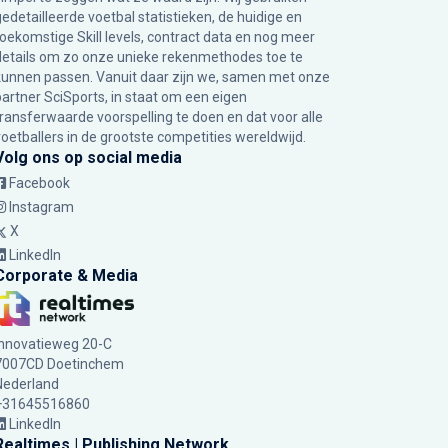
gedetailleerde voetbal statistieken, de huidige en
toekomstige Skill levels, contract data en nog meer
details om zo onze unieke rekenmethodes toe te
kunnen passen. Vanuit daar zijn we, samen met onze
partner SciSports, in staat om een eigen
transferwaarde voorspelling te doen en dat voor alle
voetballers in de grootste competities wereldwijd.
Volg ons op social media
Facebook
Instagram
X
LinkedIn
Corporate & Media
Innovatieweg 20-C
7007CD Doetinchem
Nederland
+31645516860
LinkedIn
Realtimes | Publishing Network