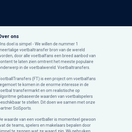
Over ons
Ons doel is simpel - We willen de nummer 1
meertalige voetbaltransfer bron van de wereld
worden, door alle voetbalfans een breed aanbod van
content te laten zien omtrent het meeste populaire
onderwerp in de voetbalwereld: Voetbaltransfers.
FootballTransfers (FT) is een project om voetbalfans
tegemoet te komen in de enorme interesse in de
voetbal transfermarkt en om realistische op
algoritme gebaseerde waarden van voetbalspelers
beschikbaar te stellen. Dit doen we samen met onze
partner
SciSports
.
De waarde van een voetballer is momenteel gewoon
wat de teams, spelers en makelaars bepalen door
simpel te zeggen wat ze waard zijn. Wij gebruiken