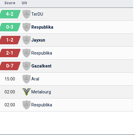
Score
Uit
4
-
2
TerDU
0
-
3
Respublika
1
-
2
Jayxun
2
-
1
Respublika
0
-
7
Gazalkent
15:00
Aral
02:00
Metalourg
02:00
Respublika