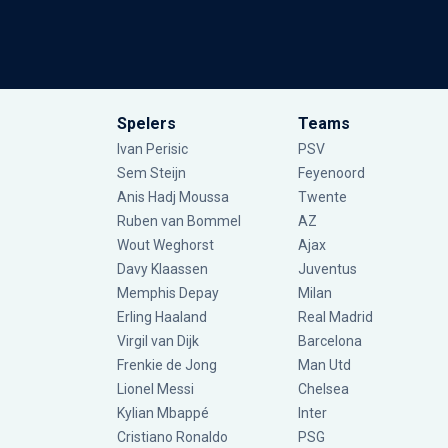
Spelers
Teams
Ivan Perisic
PSV
Sem Steijn
Feyenoord
Anis Hadj Moussa
Twente
Ruben van Bommel
AZ
Wout Weghorst
Ajax
Davy Klaassen
Juventus
Memphis Depay
Milan
Erling Haaland
Real Madrid
Virgil van Dijk
Barcelona
Frenkie de Jong
Man Utd
Lionel Messi
Chelsea
Kylian Mbappé
Inter
Cristiano Ronaldo
PSG