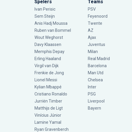
Spelers
Teams
Ivan Perisic
PSV
Sem Steijn
Feyenoord
Anis Hadj Moussa
Twente
Ruben van Bommel
AZ
Wout Weghorst
Ajax
Davy Klaassen
Juventus
Memphis Depay
Milan
Erling Haaland
Real Madrid
Virgil van Dijk
Barcelona
Frenkie de Jong
Man Utd
Lionel Messi
Chelsea
Kylian Mbappé
Inter
Cristiano Ronaldo
PSG
Jurriën Timber
Liverpool
Matthijs de Ligt
Bayern
Vinícius Júnior
Lamine Yamal
Ryan Gravenberch