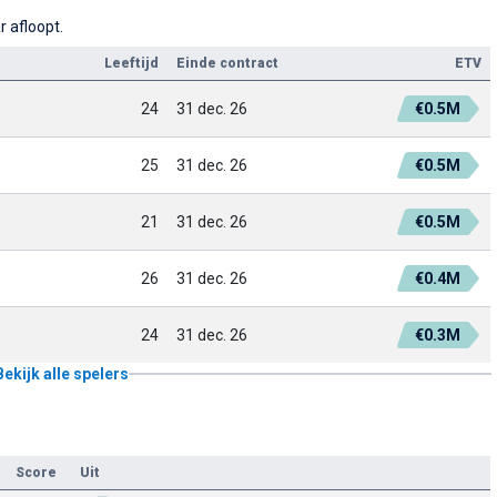
r afloopt.
Leeftijd
Einde contract
ETV
24
31 dec. 26
€0.5M
25
31 dec. 26
€0.5M
21
31 dec. 26
€0.5M
26
31 dec. 26
€0.4M
24
31 dec. 26
€0.3M
Bekijk alle spelers
Score
Uit