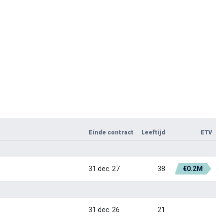
Einde contract
Leeftijd
ETV
31 dec. 27
38
€0.2M
31 dec. 26
21