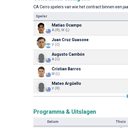
CA Cerro spelers van wie het contract binnen een jaa
Speler
Matías Ocampo
A (R), M (L)
Juan Cruz Guasone
V (C)
Augusto Cambón
A (C)
Cristian Barros
M (L)
Mateo Argüello
V (R)
Programma & Uitslagen
Datum
Thuis