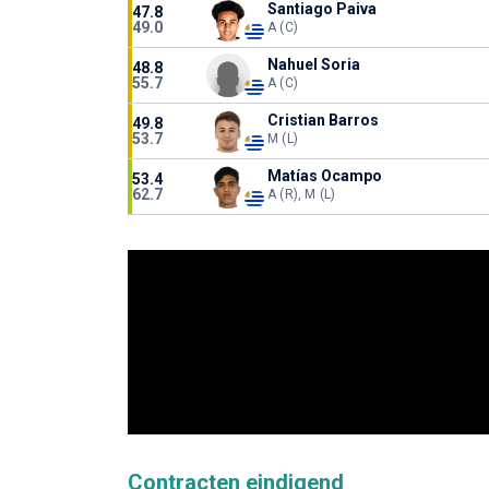
Santiago Paiva
47.8
49.0
A (C)
Nahuel Soria
48.8
55.7
A (C)
Cristian Barros
49.8
53.7
M (L)
Matías Ocampo
53.4
62.7
A (R), M (L)
Contracten eindigend