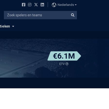
Nederlands
stieken
€6.1M
ETV