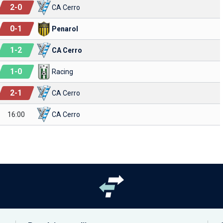
2
-
0
CA Cerro
0
-
1
Penarol
1
-
2
CA Cerro
1
-
0
Racing
2
-
1
CA Cerro
16:00
CA Cerro