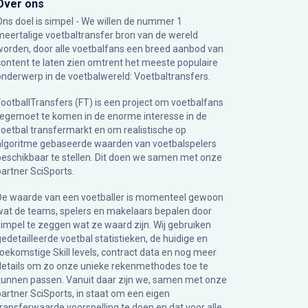
Over ons
Ons doel is simpel - We willen de nummer 1
meertalige voetbaltransfer bron van de wereld
worden, door alle voetbalfans een breed aanbod van
content te laten zien omtrent het meeste populaire
onderwerp in de voetbalwereld: Voetbaltransfers.
FootballTransfers (FT) is een project om voetbalfans
tegemoet te komen in de enorme interesse in de
voetbal transfermarkt en om realistische op
algoritme gebaseerde waarden van voetbalspelers
beschikbaar te stellen. Dit doen we samen met onze
partner
SciSports
.
De waarde van een voetballer is momenteel gewoon
wat de teams, spelers en makelaars bepalen door
simpel te zeggen wat ze waard zijn. Wij gebruiken
gedetailleerde voetbal statistieken, de huidige en
toekomstige Skill levels, contract data en nog meer
details om zo onze unieke rekenmethodes toe te
kunnen passen. Vanuit daar zijn we, samen met onze
partner SciSports, in staat om een eigen
transferwaarde voorspelling te doen en dat voor alle