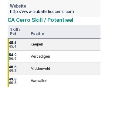
Website
http://www.clubatleticocerro.com
CA Cerro Skill / Potentieel
Skill /
Pot
Positie
45.4
Keepen
45.4
54.9
Verdedigen
56.9
48.6
Middenveld
49.5
49.8
Aanvallen
60.6