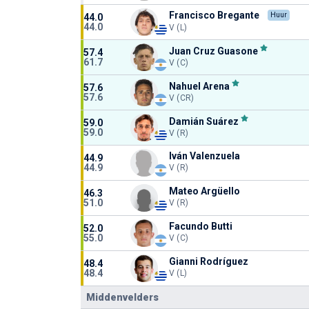
Francisco Bregante
Huur
44.0
44.0
V (L)
Juan Cruz Guasone
57.4
61.7
V (C)
Nahuel Arena
57.6
57.6
V (CR)
Damián Suárez
59.0
59.0
V (R)
Iván Valenzuela
44.9
44.9
V (R)
Mateo Argüello
46.3
51.0
V (R)
Facundo Butti
52.0
55.0
V (C)
Gianni Rodríguez
48.4
48.4
V (L)
Middenvelders