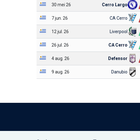
30 mei 26
Cerro Largo
7 jun. 26
CA Cerro
12 jul. 26
Liverpool
26 jul. 26
CA Cerro
4 aug. 26
Defensor
9 aug. 26
Danubio