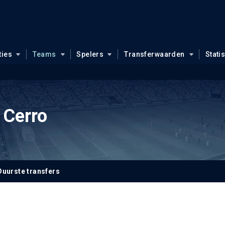
ties
Teams
Spelers
Transferwaarden
Stati
 Cerro
Duurste transfers