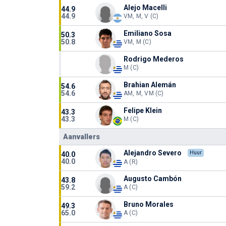
Alejo Macelli
44.9
44.9
VM, M, V (C)
Emiliano Sosa
50.3
50.8
VM, M (C)
Rodrigo Mederos
M (C)
Brahian Alemán
54.6
54.6
AM, M, VM (C)
Felipe Klein
43.3
43.3
M (C)
Aanvallers
Alejandro Severo
Huur
40.0
40.0
A (R)
Augusto Cambón
43.8
59.2
A (C)
Bruno Morales
49.3
65.0
A (C)