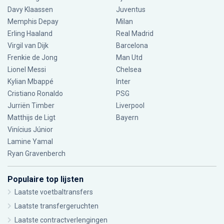
Davy Klaassen
Juventus
Memphis Depay
Milan
Erling Haaland
Real Madrid
Virgil van Dijk
Barcelona
Frenkie de Jong
Man Utd
Lionel Messi
Chelsea
Kylian Mbappé
Inter
Cristiano Ronaldo
PSG
Jurriën Timber
Liverpool
Matthijs de Ligt
Bayern
Vinícius Júnior
Lamine Yamal
Ryan Gravenberch
Populaire top lijsten
Laatste voetbaltransfers
Laatste transfergeruchten
Laatste contractverlengingen