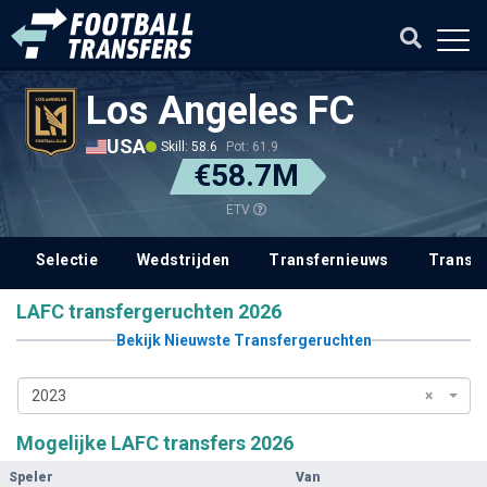
Los Angeles FC
USA
Skill: 58.6
Pot: 61.9
€58.7M
ETV
Selectie
Wedstrijden
Transfernieuws
Transf
LAFC transfergeruchten 2026
Bekijk Nieuwste Transfergeruchten
2023
×
Mogelijke LAFC transfers 2026
Speler
Van