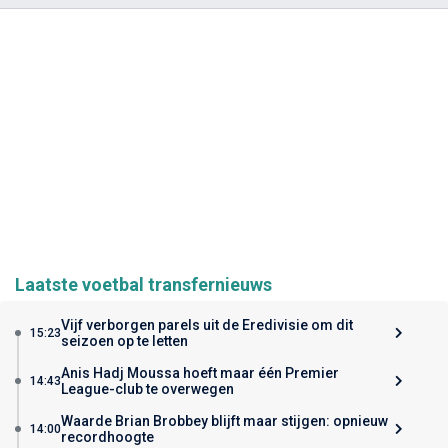
Laatste voetbal transfernieuws
Vijf verborgen parels uit de Eredivisie om dit
15:23
seizoen op te letten
Anis Hadj Moussa hoeft maar één Premier
14:43
League-club te overwegen
Waarde Brian Brobbey blijft maar stijgen: opnieuw
14:00
recordhoogte