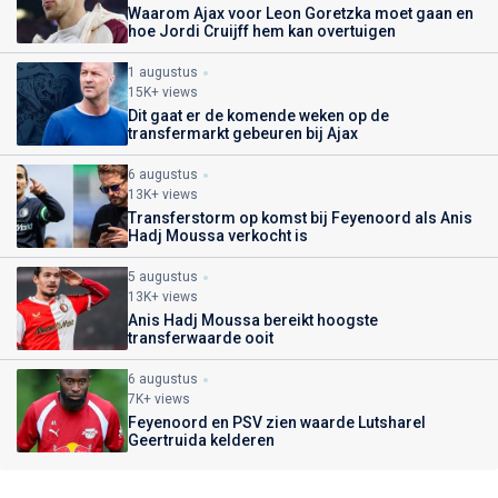
Waarom Ajax voor Leon Goretzka moet gaan en
hoe Jordi Cruijff hem kan overtuigen
1 augustus
15K+ views
Dit gaat er de komende weken op de
transfermarkt gebeuren bij Ajax
6 augustus
13K+ views
Transferstorm op komst bij Feyenoord als Anis
Hadj Moussa verkocht is
5 augustus
13K+ views
Anis Hadj Moussa bereikt hoogste
transferwaarde ooit
6 augustus
7K+ views
Feyenoord en PSV zien waarde Lutsharel
Geertruida kelderen