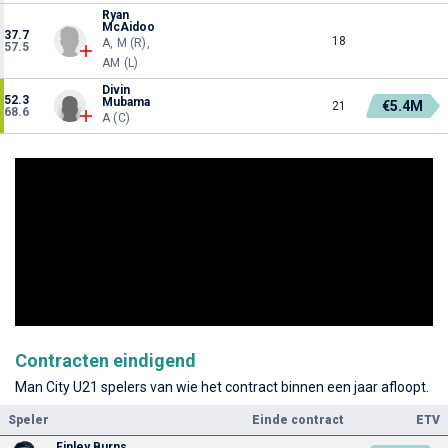
Ryan
McAidoo
37.7
18
A, M (R),
57.5
AM (L)
Divin
52.3
Mubama
€5.4M
21
68.6
A (C)
Contracten eindigend
Man City U21 spelers van wie het contract binnen een jaar afloopt.
Speler
Einde contract
ETV
Finley Burns