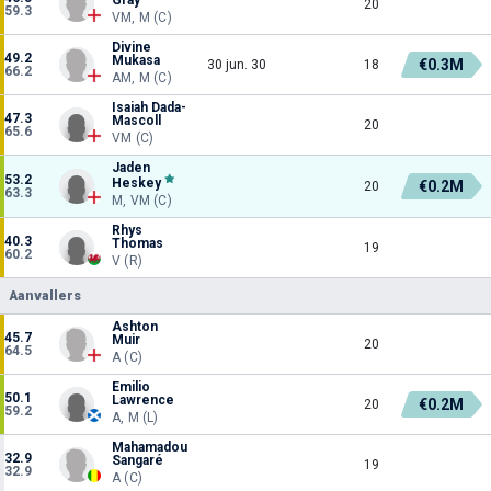
20
59.3
VM, M (C)
Divine
49.2
Mukasa
€0.3M
30 jun. 30
18
66.2
AM, M (C)
Isaiah Dada-
47.3
Mascoll
20
65.6
VM (C)
Jaden
53.2
Heskey
€0.2M
20
63.3
M, VM (C)
Rhys
40.3
Thomas
19
60.2
V (R)
Aanvallers
Ashton
45.7
Muir
20
64.5
A (C)
Emilio
50.1
Lawrence
€0.2M
20
59.2
A, M (L)
Mahamadou
32.9
Sangaré
19
32.9
A (C)