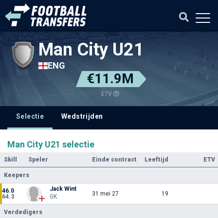
Man City U21
ENG
€11.9M
ETV
Selectie
Wedstrijden
Man City U21 selectie
Skill
Speler
Einde contract
Leeftijd
ETV
Keepers
Jack Wint
46.0
31 mei 27
19
64.3
GK
Verdedigers