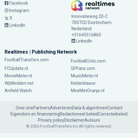
Facebook
Instagram
Innovatieweg 20-C
X
7007CD Doetinchem
LinkedIn
Nederland
+31645516860
LinkedIn
Realtimes | Publishing Network
FootballTransfers.com
FootballCritic.com
FCUpdate.nl
GPFans.com
MovieMeter.nl
MusicMeter.nl
WijWedden.net
Kelderklasse
Anfield Watch
MeeMetOranje.nl
Over ons
Partners
Adverteren
Data & algoritmen
Contact
Eigendom en financiering
Redactioneel beleid
Correctiebeleid
Privacy policy
Disclaimer
Auteurs
© 2026 FootballTransfers Inc.
All rights reserved.