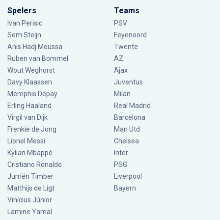
Spelers
Teams
Ivan Perisic
PSV
Sem Steijn
Feyenoord
Anis Hadj Moussa
Twente
Ruben van Bommel
AZ
Wout Weghorst
Ajax
Davy Klaassen
Juventus
Memphis Depay
Milan
Erling Haaland
Real Madrid
Virgil van Dijk
Barcelona
Frenkie de Jong
Man Utd
Lionel Messi
Chelsea
Kylian Mbappé
Inter
Cristiano Ronaldo
PSG
Jurriën Timber
Liverpool
Matthijs de Ligt
Bayern
Vinícius Júnior
Lamine Yamal