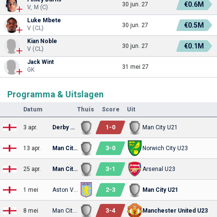
€0.6M
30 jun. 27
V, M (C)
Luke Mbete
€0.5M
30 jun. 27
V (CL)
Kian Noble
€0.1M
30 jun. 27
V (CL)
Jack Wint
31 mei 27
GK
Programma & Uitslagen
Datum
Thuis
Score
Uit
1
-
0
3 apr.
Derby County U23
Man City U21
3
-
0
13 apr.
Man City U21
Norwich City U23
3
-
1
25 apr.
Man City U21
Arsenal U23
2
-
3
1 mei
Aston Villa U23
Man City U21
3
-
4
8 mei
Man City U21
Manchester United U23