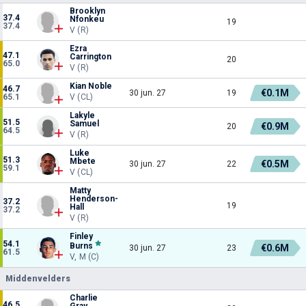
Brooklyn
37.4
Nfonkeu
19
37.4
V (R)
Ezra
47.1
Carrington
20
65.0
V (R)
Kian Noble
46.7
€0.1M
30 jun. 27
19
65.1
V (CL)
Lakyle
51.5
Samuel
€0.9M
20
64.5
V (R)
Luke
51.3
Mbete
€0.5M
30 jun. 27
22
59.1
V (CL)
Matty
Henderson-
37.2
19
Hall
37.2
V (R)
Finley
54.1
Burns
€0.6M
30 jun. 27
23
61.5
V, M (C)
Middenvelders
Charlie
46.5
Gray