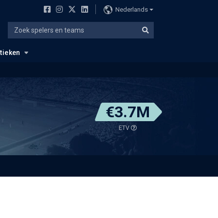
Nederlands
stieken
€3.7M
ETV