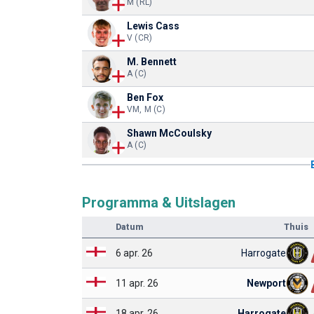
M (RL)
Lewis Cass
V (CR)
M. Bennett
A (C)
Ben Fox
VM, M (C)
Shawn McCoulsky
A (C)
Programma & Uitslagen
Datum
Thuis
6 apr. 26
Harrogate
11 apr. 26
Newport
18 apr. 26
Harrogate