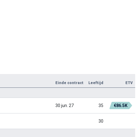
Einde contract
Leeftijd
ETV
30 jun. 27
35
€86.5K
30