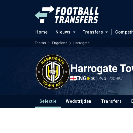
Home
Nieuws
Transfers
Competi
Teams
Engeland
Harrogate
Harrogate T
ENG
Skill: 46.2
Pot: 49.7
Selectie
Wedstrijden
Transfers