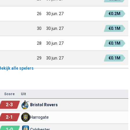
26
30 jun. 27
€0.2M
30
30 jun. 27
€0.1M
28
30 jun. 27
€0.1M
29
30 jun. 27
€0.1M
Bekijk alle spelers
Score
Uit
2
-
3
Bristol Rovers
2
-
1
Harrogate
1
-
0
Colchester