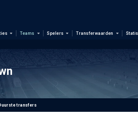
ties
Teams
Spelers
Transferwaarden
Stati
own
Duurste transfers