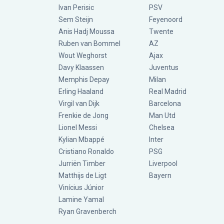
Ivan Perisic
PSV
Sem Steijn
Feyenoord
Anis Hadj Moussa
Twente
Ruben van Bommel
AZ
Wout Weghorst
Ajax
Davy Klaassen
Juventus
Memphis Depay
Milan
Erling Haaland
Real Madrid
Virgil van Dijk
Barcelona
Frenkie de Jong
Man Utd
Lionel Messi
Chelsea
Kylian Mbappé
Inter
Cristiano Ronaldo
PSG
Jurriën Timber
Liverpool
Matthijs de Ligt
Bayern
Vinícius Júnior
Lamine Yamal
Ryan Gravenberch