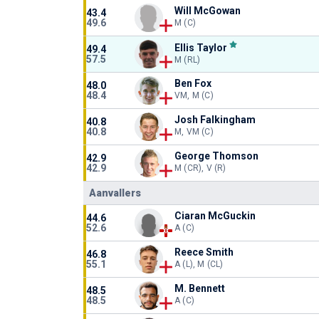
Will McGowan
43.4
49.6
M (C)
Ellis Taylor
49.4
57.5
M (RL)
Ben Fox
48.0
48.4
VM, M (C)
Josh Falkingham
40.8
40.8
M, VM (C)
George Thomson
42.9
42.9
M (CR), V (R)
Aanvallers
Ciaran McGuckin
44.6
52.6
A (C)
Reece Smith
46.8
55.1
A (L), M (CL)
M. Bennett
48.5
48.5
A (C)