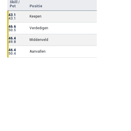
Skill /
Pot
Positie
43.1
Keepen
43.1
46.6
Verdedigen
50.5
46.4
Middenveld
49.8
46.4
Aanvallen
50.4