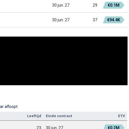
30 jun. 27
29
€0.1M
30 jun. 27
37
€94.4K
ar afloopt.
Leeftijd
Einde contract
ETV
23
30 jun. 27
€0.2M