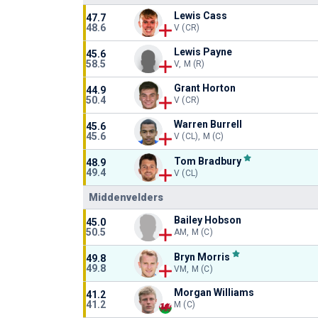
Lewis Cass
47.7
48.6
V (CR)
Lewis Payne
45.6
58.5
V, M (R)
Grant Horton
44.9
50.4
V (CR)
Warren Burrell
45.6
45.6
V (CL), M (C)
Tom Bradbury
48.9
49.4
V (CL)
Middenvelders
Bailey Hobson
45.0
50.5
AM, M (C)
Bryn Morris
49.8
49.8
VM, M (C)
Morgan Williams
41.2
41.2
M (C)