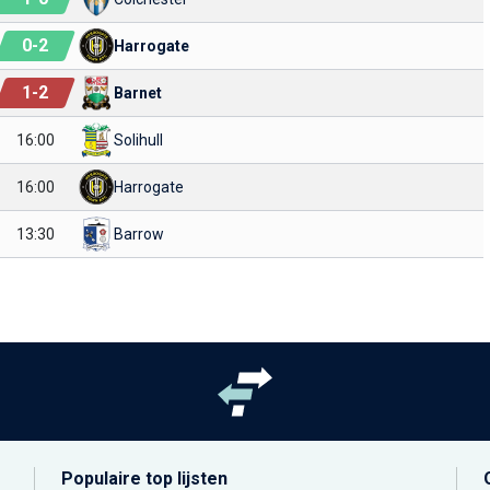
0
-
2
Harrogate
1
-
2
Barnet
16:00
Solihull
16:00
Harrogate
13:30
Barrow
Populaire top lijsten