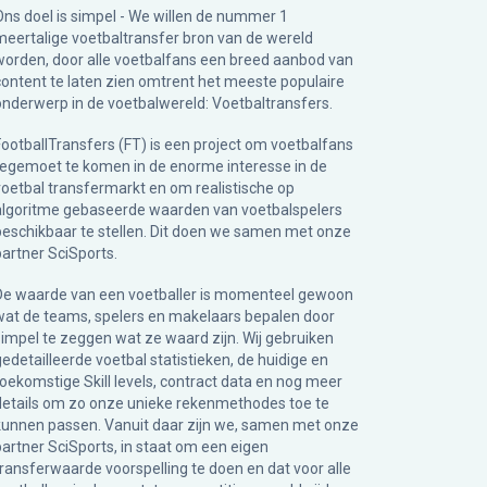
Ons doel is simpel - We willen de nummer 1
meertalige voetbaltransfer bron van de wereld
worden, door alle voetbalfans een breed aanbod van
content te laten zien omtrent het meeste populaire
onderwerp in de voetbalwereld: Voetbaltransfers.
FootballTransfers (FT) is een project om voetbalfans
tegemoet te komen in de enorme interesse in de
voetbal transfermarkt en om realistische op
algoritme gebaseerde waarden van voetbalspelers
beschikbaar te stellen. Dit doen we samen met onze
partner
SciSports
.
De waarde van een voetballer is momenteel gewoon
wat de teams, spelers en makelaars bepalen door
simpel te zeggen wat ze waard zijn. Wij gebruiken
gedetailleerde voetbal statistieken, de huidige en
toekomstige Skill levels, contract data en nog meer
details om zo onze unieke rekenmethodes toe te
kunnen passen. Vanuit daar zijn we, samen met onze
partner SciSports, in staat om een eigen
transferwaarde voorspelling te doen en dat voor alle