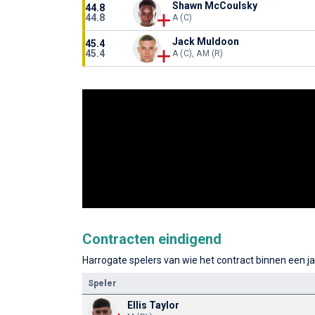
Shawn McCoulsky
44.8
44.8
A (C)
Jack Muldoon
45.4
45.4
A (C), AM (R)
Contracten eindigend
Harrogate spelers van wie het contract binnen een ja
Speler
Ellis Taylor