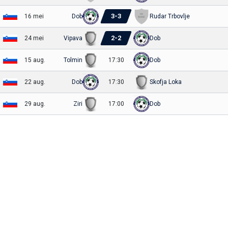
3
-
3
16 mei
Dob
Rudar Trbovlje
2
-
2
24 mei
Vipava
Dob
15 aug.
Tolmin
17:30
Dob
22 aug.
Dob
17:30
Skofja Loka
29 aug.
Ziri
17:00
Dob