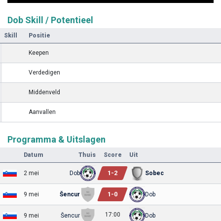
Dob Skill / Potentieel
Skill
Positie
Keepen
Verdedigen
Middenveld
Aanvallen
Programma & Uitslagen
Datum
Thuis
Score
Uit
1
-
2
2 mei
Dob
Sobec
1
-
0
9 mei
Šencur
Dob
17:00
9 mei
Šencur
Dob