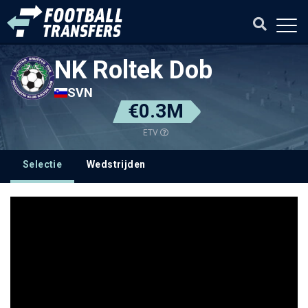
NK Roltek Dob
SVN
€0.3M
ETV
Selectie
Wedstrijden