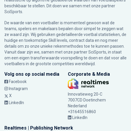
realistische op algoritme gebaseerde waarden van voetbalspelers
beschikbaar te stellen. Dit doen we samen met onze partner
SciSports
.
De waarde van een voetballer is momenteel gewoon wat de
teams, spelers en makelaars bepalen door simpel te zeggen wat
ze waard zijn. Wij gebruiken gedetailleerde voetbal statistieken, de
huidige en toekomstige Skill levels, contract data en nog meer
details om zo onze unieke rekenmethodes toe te kunnen passen.
Vanuit daar zijn we, samen met onze partner SciSports, in staat
om een eigen transferwaarde voorspelling te doen en dat voor alle
voetballers in de grootste competities wereldwijd.
Volg ons op social media
Corporate & Media
Facebook
Instagram
Innovatieweg 20-C
X
7007CD Doetinchem
LinkedIn
Nederland
+31645516860
LinkedIn
Realtimes | Publishing Network