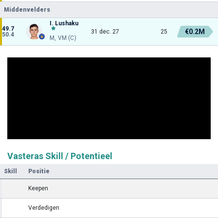
Middenvelders
I. Lushaku
49.7
€0.2M
31 dec. 27
25
50.4
M, VM (C)
Vasteras Skill / Potentieel
Skill
Positie
Keepen
Verdedigen