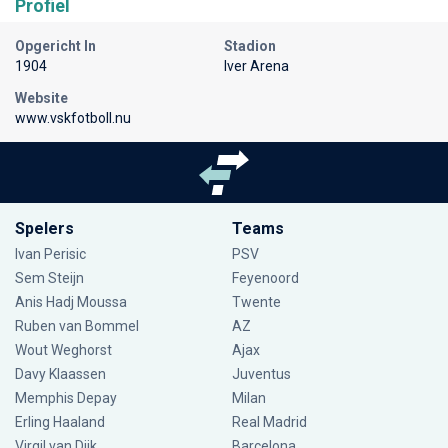
Profiel
Opgericht In
Stadion
1904
Iver Arena
Website
www.vskfotboll.nu
Spelers
Teams
Ivan Perisic
PSV
Sem Steijn
Feyenoord
Anis Hadj Moussa
Twente
Ruben van Bommel
AZ
Wout Weghorst
Ajax
Davy Klaassen
Juventus
Memphis Depay
Milan
Erling Haaland
Real Madrid
Virgil van Dijk
Barcelona