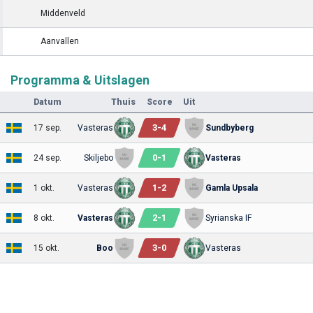
Middenveld
Aanvallen
Programma & Uitslagen
Datum
Thuis
Score
Uit
3
-
4
17 sep.
Vasteras
Sundbyberg
0
-
1
24 sep.
Skiljebo
Vasteras
1
-
2
1 okt.
Vasteras
Gamla Upsala
2
-
1
8 okt.
Vasteras
Syrianska IF
3
-
0
15 okt.
Boo
Vasteras