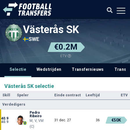
Västerås SK
SWE
€0.2M
ETV
Selectie
Wedstrijden
Transfernieuws
Transf
Västerås SK selectie
Skill
Speler
Einde contract
Leeftijd
ETV
Verdedigers
Pedro
Ribeiro
40.9
€50K
31 dec. 27
36
M, V, VM
40.9
(C)