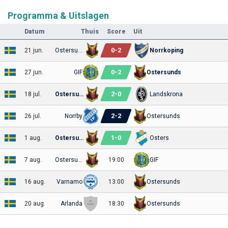
Programma & Uitslagen
Datum
Thuis
Score
Uit
0
-
2
21 jun.
Ostersunds
Norrkoping
0
-
2
27 jun.
GIF
Ostersunds
2
-
0
18 jul.
Ostersunds
Landskrona
2
-
2
26 jul.
Norrby
Ostersunds
1
-
0
1 aug.
Ostersunds
Osters
7 aug.
Ostersunds
19:00
GIF
16 aug.
Varnamo
13:00
Ostersunds
20 aug.
Arlanda
18:30
Ostersunds