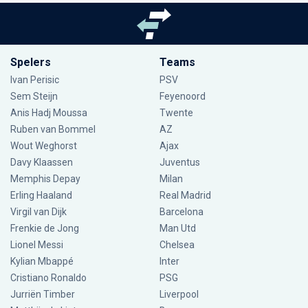
Spelers
Teams
Ivan Perisic
PSV
Sem Steijn
Feyenoord
Anis Hadj Moussa
Twente
Ruben van Bommel
AZ
Wout Weghorst
Ajax
Davy Klaassen
Juventus
Memphis Depay
Milan
Erling Haaland
Real Madrid
Virgil van Dijk
Barcelona
Frenkie de Jong
Man Utd
Lionel Messi
Chelsea
Kylian Mbappé
Inter
Cristiano Ronaldo
PSG
Jurriën Timber
Liverpool