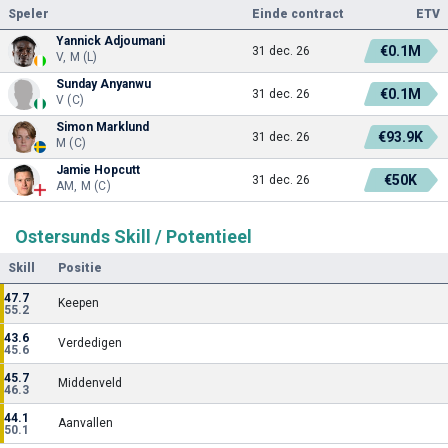
Speler
Einde contract
ETV
Yannick Adjoumani
€0.1M
31 dec. 26
V, M (L)
Sunday Anyanwu
€0.1M
31 dec. 26
V (C)
Simon Marklund
€93.9K
31 dec. 26
M (C)
Jamie Hopcutt
€50K
31 dec. 26
AM, M (C)
Ostersunds Skill / Potentieel
Skill
Positie
47.7
Keepen
55.2
43.6
Verdedigen
45.6
45.7
Middenveld
46.3
44.1
Aanvallen
50.1