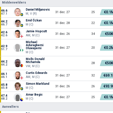
Middenvelders
Daniel Miljanovic
46.6
€0.1
31 dec. 27
25
47.1
M, V (R)
Emil Özkan
44.2
€0.1
31 dec. 28
22
46.7
M (C)
Jamie Hopcutt
42.6
€50
31 dec. 26
34
42.6
AM, M (C)
Michael
Aduragbemi
42.9
€0.2
31 dec. 27
20
Oluwayemi
51.7
M (C)
Molls Donald
44.2
Ntchamda
€50
28
44.2
VM, M (C)
Curtis Edwards
46.1
€69.1
31 dec. 27
32
46.1
AM, M (C)
Simon Marklund
45.8
€93.9
31 dec. 26
26
45.8
M (C)
Amar Begic
47.4
€0.1
31 dec. 27
25
48.2
M (C)
Aanvallers