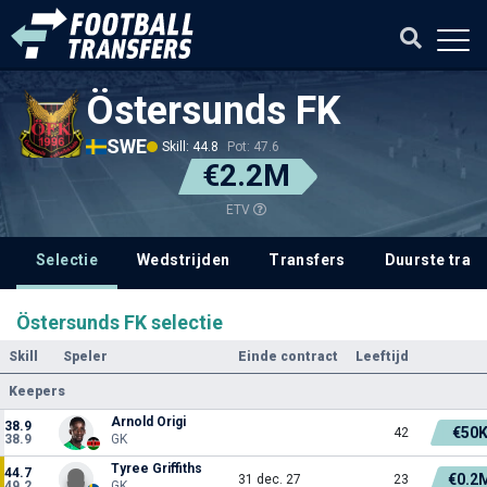
Östersunds FK
SWE
Skill: 44.8
Pot: 47.6
€2.2M
ETV
Selectie
Wedstrijden
Transfers
Duurste tran
Östersunds FK selectie
Skill
Speler
Einde contract
Leeftijd
Keepers
Arnold Origi
38.9
€50
42
38.9
GK
Tyree Griffiths
44.7
€0.2
31 dec. 27
23
49.2
GK