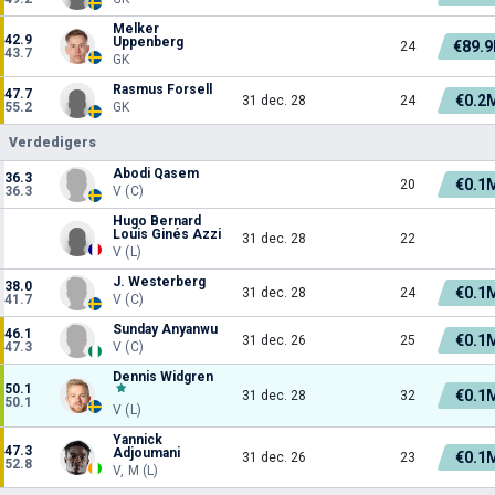
Melker
42.9
Uppenberg
€89.9
24
43.7
GK
Rasmus Forsell
47.7
€0.2
31 dec. 28
24
55.2
GK
Verdedigers
Abodi Qasem
36.3
€0.1
20
36.3
V (C)
Hugo Bernard
Louis Ginés Azzi
31 dec. 28
22
V (L)
J. Westerberg
38.0
€0.1
31 dec. 28
24
41.7
V (C)
Sunday Anyanwu
46.1
€0.1
31 dec. 26
25
47.3
V (C)
Dennis Widgren
50.1
€0.1
31 dec. 28
32
50.1
V (L)
Yannick
47.3
Adjoumani
€0.1
31 dec. 26
23
52.8
V, M (L)