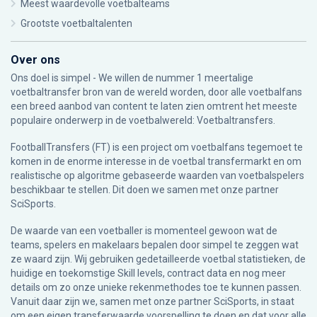
Meest waardevolle voetbalteams
Grootste voetbaltalenten
Over ons
Ons doel is simpel - We willen de nummer 1 meertalige
voetbaltransfer bron van de wereld worden, door alle voetbalfans
een breed aanbod van content te laten zien omtrent het meeste
populaire onderwerp in de voetbalwereld: Voetbaltransfers.
FootballTransfers (FT) is een project om voetbalfans tegemoet te
komen in de enorme interesse in de voetbal transfermarkt en om
realistische op algoritme gebaseerde waarden van voetbalspelers
beschikbaar te stellen. Dit doen we samen met onze partner
SciSports
.
De waarde van een voetballer is momenteel gewoon wat de
teams, spelers en makelaars bepalen door simpel te zeggen wat
ze waard zijn. Wij gebruiken gedetailleerde voetbal statistieken, de
huidige en toekomstige Skill levels, contract data en nog meer
details om zo onze unieke rekenmethodes toe te kunnen passen.
Vanuit daar zijn we, samen met onze partner SciSports, in staat
om een eigen transferwaarde voorspelling te doen en dat voor alle