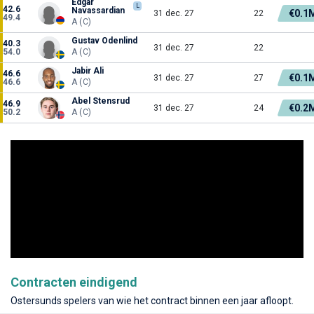
Edgar
L
42.6
Navassardian
€0.1
31 dec. 27
22
49.4
A (C)
Gustav Odenlind
40.3
31 dec. 27
22
54.0
A (C)
Jabir Ali
46.6
€0.1
31 dec. 27
27
46.6
A (C)
Abel Stensrud
46.9
€0.2
31 dec. 27
24
50.2
A (C)
Contracten eindigend
Ostersunds spelers van wie het contract binnen een jaar afloopt.