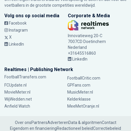
voetballers in de grootste competities wereldwijd.
Volg ons op social media
Corporate & Media
Facebook
Instagram
Innovatieweg 20-C
X
7007CD Doetinchem
LinkedIn
Nederland
+31645516860
LinkedIn
Realtimes | Publishing Network
FootballTransfers.com
FootballCritic.com
FCUpdate.nl
GPFans.com
MovieMeter.nl
MusicMeter.nl
WijWedden.net
Kelderklasse
Anfield Watch
MeeMetOranje.nl
Over ons
Partners
Adverteren
Data & algoritmen
Contact
Eigendom en financiering
Redactioneel beleid
Correctiebeleid