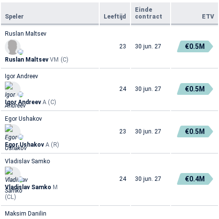
Einde
Speler
Leeftijd
contract
ETV
Ruslan Maltsev
€0.5M
23
30 jun. 27
Ruslan Maltsev
VM (C)
Igor Andreev
€0.5M
24
30 jun. 27
Igor Andreev
A (C)
Egor Ushakov
€0.5M
23
30 jun. 27
Egor Ushakov
A (R)
Vladislav Samko
€0.4M
24
30 jun. 27
Vladislav Samko
M
(CL)
Maksim Danilin