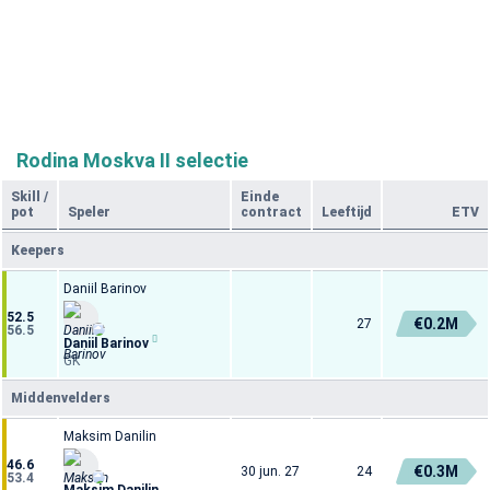
Rodina Moskva II selectie
Skill
/
Einde
pot
Speler
contract
Leeftijd
ETV
Keepers
Daniil Barinov
52.5
€0.2M
27
56.5
Daniil Barinov
GK
Middenvelders
Maksim Danilin
46.6
€0.3M
30 jun. 27
24
53.4
Maksim Danilin