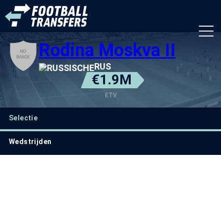
Rodina Moskva II
RUS
€1.9M
ETV
Selectie
Wedstrijden