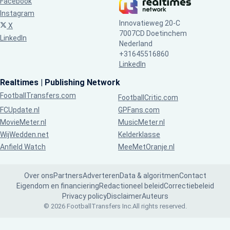
Facebook
Instagram
Innovatieweg 20-C
X
7007CD Doetinchem
LinkedIn
Nederland
+31645516860
LinkedIn
Realtimes | Publishing Network
FootballTransfers.com
FootballCritic.com
FCUpdate.nl
GPFans.com
MovieMeter.nl
MusicMeter.nl
WijWedden.net
Kelderklasse
Anfield Watch
MeeMetOranje.nl
Over ons
Partners
Adverteren
Data & algoritmen
Contact
Eigendom en financiering
Redactioneel beleid
Correctiebeleid
Privacy policy
Disclaimer
Auteurs
© 2026 FootballTransfers Inc.
All rights reserved.