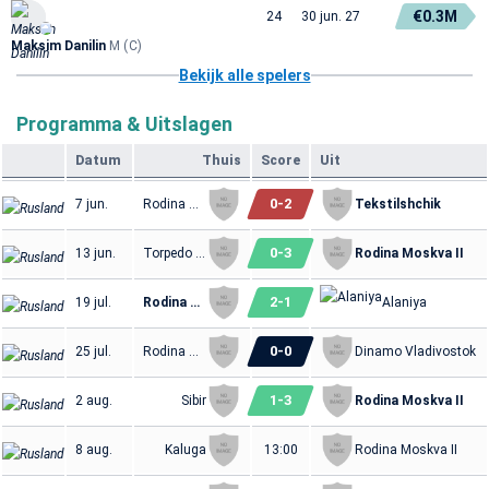
€0.3M
24
30 jun. 27
Maksim Danilin
M (C)
Bekijk alle spelers
Programma & Uitslagen
Datum
Thuis
Score
Uit
0
-
2
7 jun.
Rodina Moskva II
Tekstilshchik
0
-
3
13 jun.
Torpedo Miass
Rodina Moskva II
2
-
1
19 jul.
Rodina Moskva II
Alaniya
0
-
0
25 jul.
Rodina Moskva II
Dinamo Vladivostok
1
-
3
2 aug.
Sibir
Rodina Moskva II
8 aug.
Kaluga
13:00
Rodina Moskva II