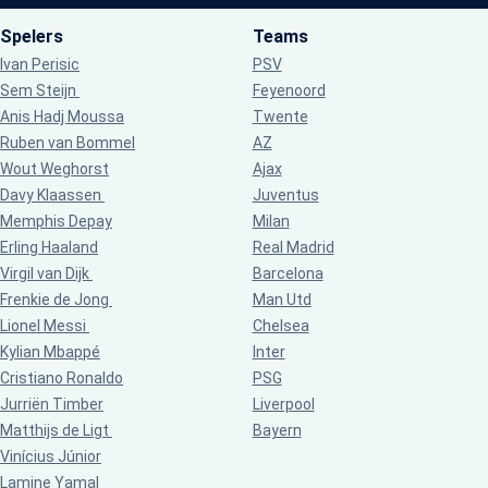
Spelers
Teams
Ivan Perisic
PSV
Sem Steijn
Feyenoord
Anis Hadj Moussa
Twente
Ruben van Bommel
AZ
Wout Weghorst
Ajax
Davy Klaassen
Juventus
Memphis Depay
Milan
Erling Haaland
Real Madrid
Virgil van Dijk
Barcelona
Frenkie de Jong
Man Utd
Lionel Messi
Chelsea
Kylian Mbappé
Inter
Cristiano Ronaldo
PSG
Jurriën Timber
Liverpool
Matthijs de Ligt
Bayern
Vinícius Júnior
Lamine Yamal