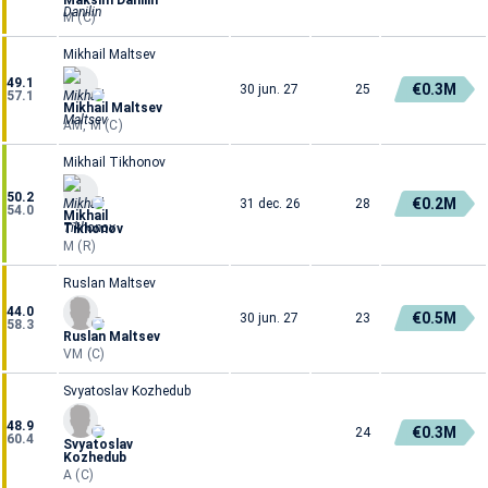
M (C)
Mikhail Maltsev
49.1
€0.3M
30 jun. 27
25
57.1
Mikhail Maltsev
AM, M (C)
Mikhail Tikhonov
50.2
€0.2M
31 dec. 26
28
54.0
Mikhail
Tikhonov
M (R)
Ruslan Maltsev
44.0
€0.5M
30 jun. 27
23
58.3
Ruslan Maltsev
VM (C)
Svyatoslav Kozhedub
48.9
€0.3M
24
60.4
Svyatoslav
Kozhedub
A (C)