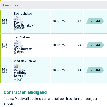
Aanvallers
Egor Ushakov
52.1
€0.5M
30 jun. 27
23
62.6
Egor Ushakov
A (R)
Igor Andreev
51.9
€0.5M
30 jun. 27
24
59.2
Igor Andreev
A (C)
Vladislav Samko
52.2
€0.4M
30 jun. 27
24
62.2
Vladislav
Samko
M (CL)
Contracten eindigend
Rodina Moskva II spelers van wie het contract binnen een jaar
afloopt.