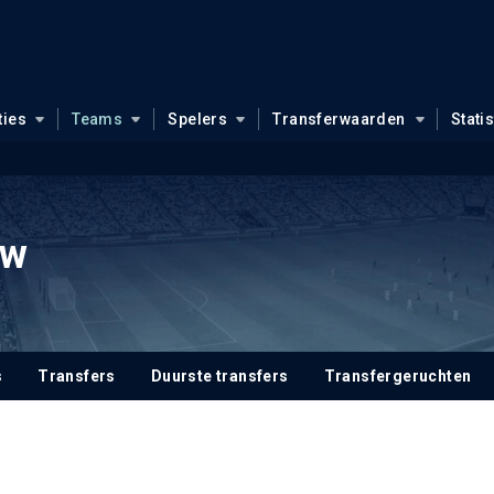
ties
Teams
Spelers
Transferwaarden
Stati
ow
s
Transfers
Duurste transfers
Transfergeruchten