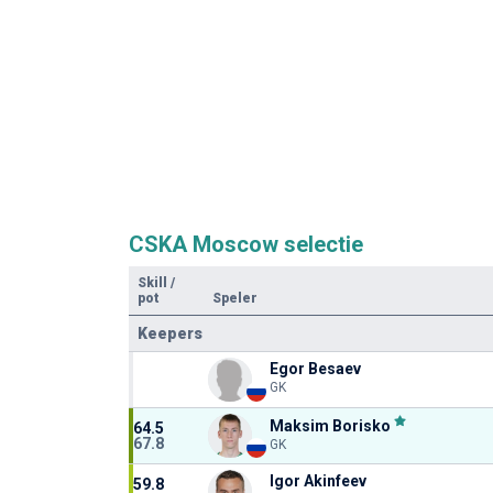
CSKA Moscow selectie
Skill
/
pot
Speler
Keepers
Egor Besaev
GK
Maksim Borisko
64.5
67.8
GK
Igor Akinfeev
59.8