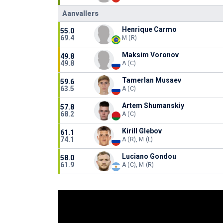
Aanvallers
Henrique Carmo
55.0
69.4
M (R)
Maksim Voronov
49.8
49.8
A (C)
Tamerlan Musaev
59.6
63.5
A (C)
Artem Shumanskiy
57.8
68.2
A (C)
Kirill Glebov
61.1
74.1
A (R), M (L)
Luciano Gondou
58.0
61.9
A (C), M (R)