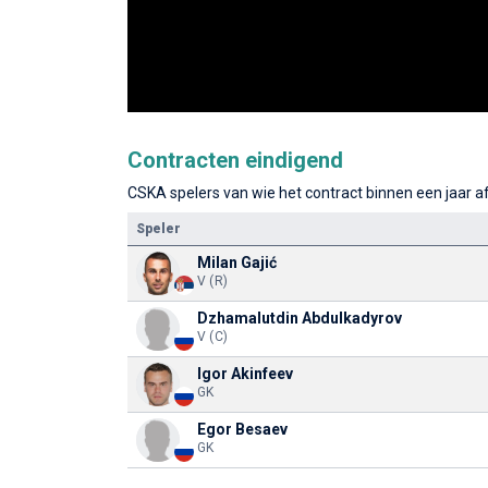
Contracten eindigend
CSKA spelers van wie het contract binnen een jaar af
Speler
Milan Gajić
V (R)
Dzhamalutdin Abdulkadyrov
V (C)
Igor Akinfeev
GK
Egor Besaev
GK