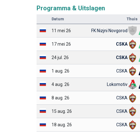
Programma & Uitslagen
Datum
Thuis
11 mei 26
FK Nizjni Novgorod
17 mei 26
CSKA
24 jul. 26
CSKA
1 aug. 26
CSKA
4 aug. 26
Lokomotiv
8 aug. 26
CSKA
15 aug. 26
CSKA
18 aug. 26
CSKA