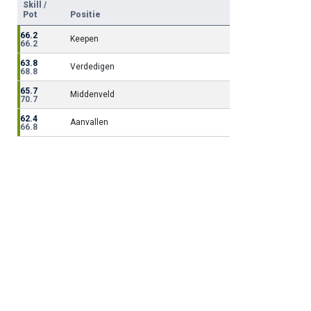
Skill /
Pot
Positie
66.2
Keepen
66.2
63.8
Verdedigen
68.8
65.7
Middenveld
70.7
62.4
Aanvallen
66.8