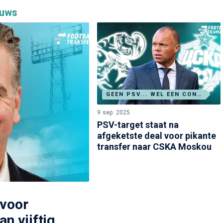
euws
GEEN PSV... WEL EEN CONTROVERSIËLE TRANSFER
9 sep. 2025
PSV-target staat na
afgeketste deal voor pikante
transfer naar CSKA Moskou
 voor
n vijftig