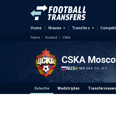
Home
Nieuws
Transfers
Competi
Teams
Rusland
CSKA
CSKA Mosc
RUS
Skill: 64.3
Pot: 68.9
Selectie
Wedstrijden
Transfernieuw