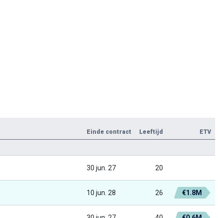
Einde contract
Leeftijd
ETV
30 jun. 27
20
10 jun. 28
26
€1.8M
30 jun. 27
40
€0.6M