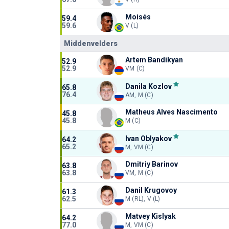
Moisés
59.4
59.6
V (L)
Middenvelders
Artem Bandikyan
52.9
52.9
VM (C)
Danila Kozlov
65.8
76.4
AM, M (C)
Matheus Alves Nascimento
45.8
45.8
M (C)
Ivan Oblyakov
64.2
65.2
M, VM (C)
Dmitriy Barinov
63.8
63.8
VM, M (C)
Danil Krugovoy
61.3
62.5
M (RL), V (L)
Matvey Kislyak
64.2
77.0
M, VM (C)