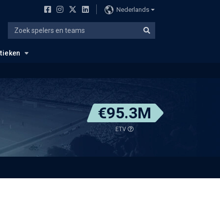
Nederlands
stieken
€95.3M
ETV