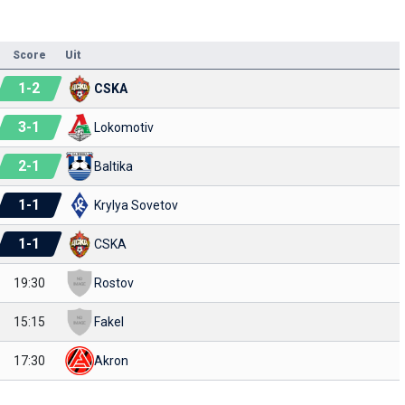
Score
Uit
1
-
2
CSKA
3
-
1
Lokomotiv
2
-
1
Baltika
1
-
1
Krylya Sovetov
1
-
1
CSKA
19:30
Rostov
15:15
Fakel
17:30
Akron