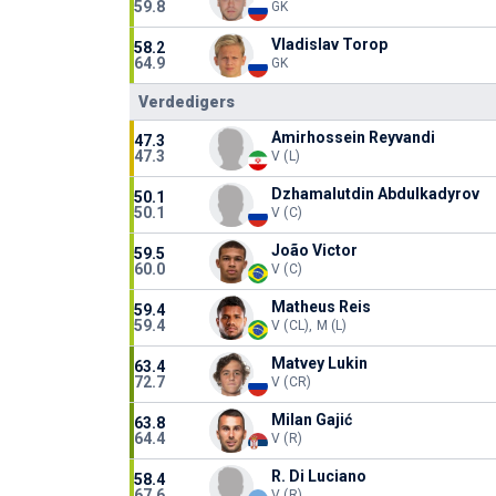
59.8
GK
Vladislav Torop
58.2
64.9
GK
Verdedigers
Amirhossein Reyvandi
47.3
47.3
V (L)
Dzhamalutdin Abdulkadyrov
50.1
50.1
V (C)
João Victor
59.5
60.0
V (C)
Matheus Reis
59.4
59.4
V (CL), M (L)
Matvey Lukin
63.4
72.7
V (CR)
Milan Gajić
63.8
64.4
V (R)
R. Di Luciano
58.4
67.6
V (R)