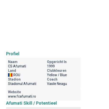
Profiel
Naam
Opgericht In
CS Afumati
1999
Land
Clubkleuren
ROU
Yellow / Blue
Stadion
Coach
Stadionul Afumati
Vasile Neagu
Website
www.fcafumati.ro
Afumati Skill / Potentieel