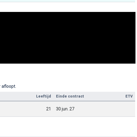
 afloopt.
Leeftijd
Einde contract
ETV
21
30 jun. 27