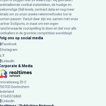
simpel te zeggen wat ze waard zijn. Wij gebruiken
gedetailleerde voetbal statistieken, de huidige en
toekomstige Skill levels, contract data en nog meer
details om zo onze unieke rekenmethodes toe te
kunnen passen. Vanuit daar zijn we, samen met onze
partner SciSports, in staat om een eigen
transferwaarde voorspelling te doen en dat voor alle
voetballers in de grootste competities wereldwijd.
Volg ons op social media
Facebook
Instagram
X
LinkedIn
Corporate & Media
Innovatieweg 20-C
7007CD Doetinchem
Nederland
+31645516860
LinkedIn
Realtimes | Publishing Network