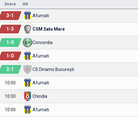
Score
Uit
3
-
1
Afumati
1
-
3
CSM Satu Mare
1
-
0
Concordia
1
-
0
Afumati
2
-
1
CS Dinamo București
10:00
Afumati
10:00
Chindia
10:00
Afumati