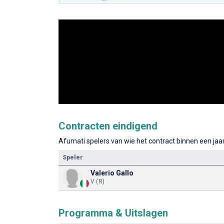
Contracten eindigend
Afumati spelers van wie het contract binnen een jaar
Speler
Valerio Gallo
V (R)
Programma & Uitslagen