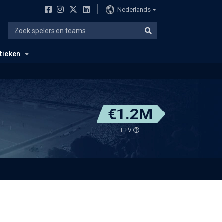
Nederlands
stieken
€1.2M
ETV