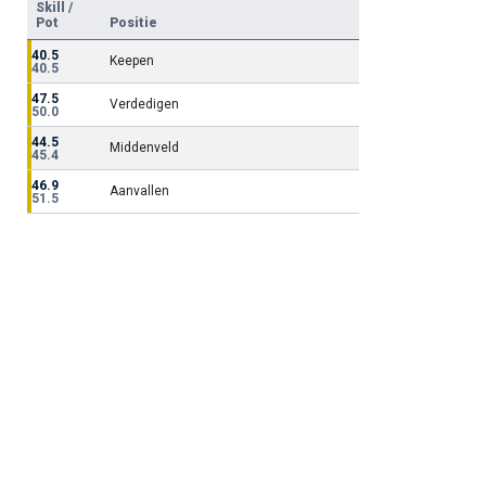
Skill /
Pot
Positie
40.5
Keepen
40.5
47.5
Verdedigen
50.0
44.5
Middenveld
45.4
46.9
Aanvallen
51.5