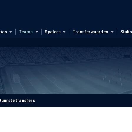
ties
Teams
Spelers
Transferwaarden
Stati
Duurste transfers