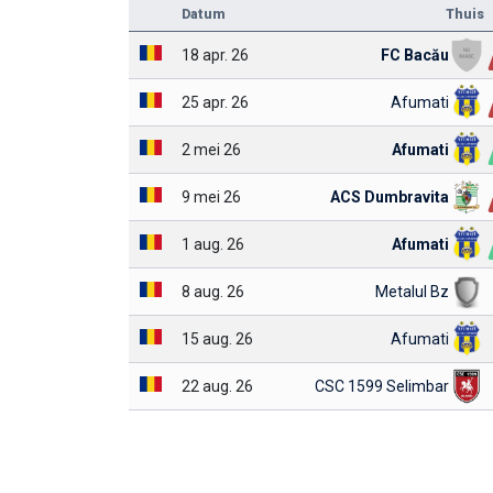
Datum
Thuis
18 apr. 26
FC Bacău
25 apr. 26
Afumati
2 mei 26
Afumati
9 mei 26
ACS Dumbravita
1 aug. 26
Afumati
8 aug. 26
Metalul Bz
15 aug. 26
Afumati
22 aug. 26
CSC 1599 Selimbar