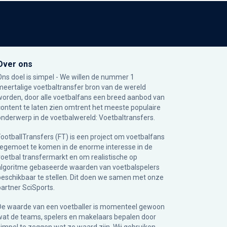
Over ons
Ons doel is simpel - We willen de nummer 1
meertalige voetbaltransfer bron van de wereld
worden, door alle voetbalfans een breed aanbod van
content te laten zien omtrent het meeste populaire
onderwerp in de voetbalwereld: Voetbaltransfers.
FootballTransfers (FT) is een project om voetbalfans
tegemoet te komen in de enorme interesse in de
voetbal transfermarkt en om realistische op
algoritme gebaseerde waarden van voetbalspelers
beschikbaar te stellen. Dit doen we samen met onze
partner
SciSports
.
De waarde van een voetballer is momenteel gewoon
wat de teams, spelers en makelaars bepalen door