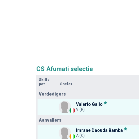
CS Afumati selectie
Skill
/
pot
Speler
Verdedigers
Valerio Gallo
V (R)
Aanvallers
Imrane Daouda Bamba
A (C)