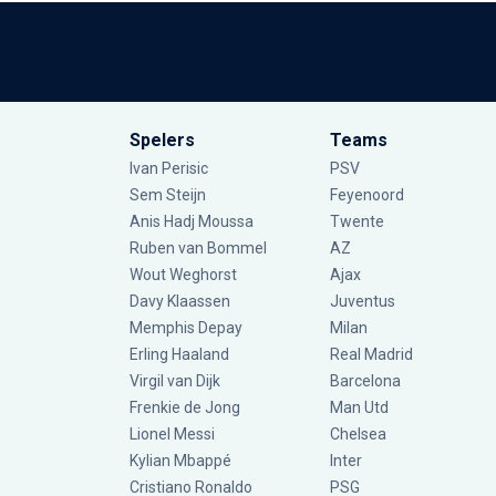
Spelers
Teams
Ivan Perisic
PSV
Sem Steijn
Feyenoord
Anis Hadj Moussa
Twente
Ruben van Bommel
AZ
Wout Weghorst
Ajax
Davy Klaassen
Juventus
Memphis Depay
Milan
Erling Haaland
Real Madrid
Virgil van Dijk
Barcelona
Frenkie de Jong
Man Utd
Lionel Messi
Chelsea
Kylian Mbappé
Inter
Cristiano Ronaldo
PSG