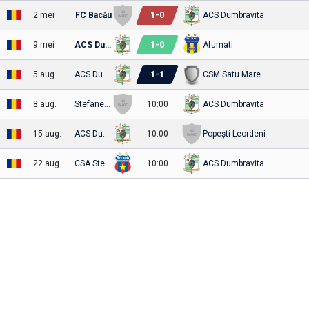
1
-
0
2 mei
FC Bacău
ACS Dumbravita
1
-
0
9 mei
ACS Dumbravita
Afumati
1
-
1
5 aug.
ACS Dumbravita
CSM Satu Mare
8 aug.
Stefanesti
10:00
ACS Dumbravita
15 aug.
ACS Dumbravita
10:00
Popești-Leordeni
22 aug.
CSA Steaua
10:00
ACS Dumbravita