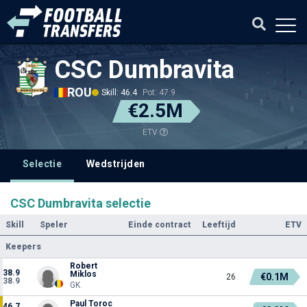
CSC Dumbravita
ROU
Skill: 46.4
Pot: 47.9
€2.5M
ETV
Selectie
Wedstrijden
CSC Dumbravita selectie
Skill
Speler
Einde contract
Leeftijd
ETV
Keepers
Robert
38.9
Miklos
€0.1M
26
38.9
GK
Paul Toroc
46.7