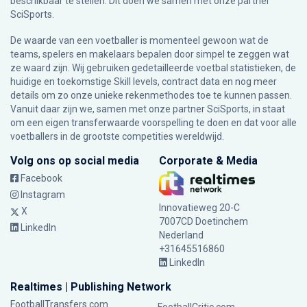
beschikbaar te stellen. Dit doen we samen met onze partner
SciSports
.
De waarde van een voetballer is momenteel gewoon wat de
teams, spelers en makelaars bepalen door simpel te zeggen wat
ze waard zijn. Wij gebruiken gedetailleerde voetbal statistieken, de
huidige en toekomstige Skill levels, contract data en nog meer
details om zo onze unieke rekenmethodes toe te kunnen passen.
Vanuit daar zijn we, samen met onze partner SciSports, in staat
om een eigen transferwaarde voorspelling te doen en dat voor alle
voetballers in de grootste competities wereldwijd.
Volg ons op social media
Corporate & Media
Facebook
Instagram
Innovatieweg 20-C
X
7007CD Doetinchem
LinkedIn
Nederland
+31645516860
LinkedIn
Realtimes | Publishing Network
FootballTransfers.com