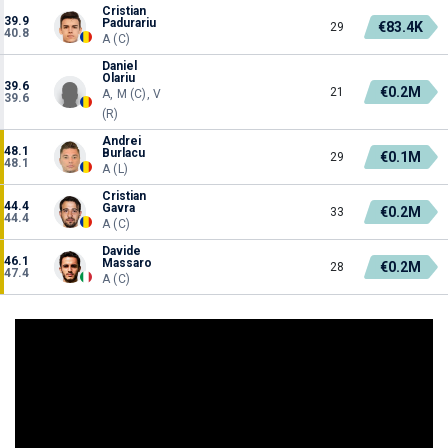
Cristian
39.9
Padurariu
€83.4K
29
40.8
A (C)
Daniel
Olariu
39.6
€0.2M
21
A, M (C), V
39.6
(R)
Andrei
48.1
Burlacu
€0.1M
29
48.1
A (L)
Cristian
44.4
Gavra
€0.2M
33
44.4
A (C)
Davide
46.1
Massaro
€0.2M
28
47.4
A (C)