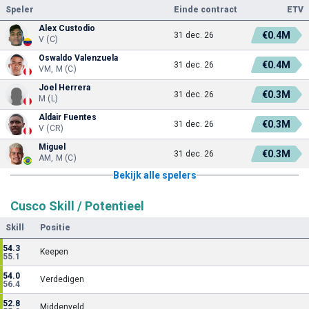
Speler
Einde contract
ETV
Alex Custodio
€0.4M
31 dec. 26
V (C)
Oswaldo Valenzuela
€0.4M
31 dec. 26
VM, M (C)
Joel Herrera
€0.3M
31 dec. 26
M (L)
Aldair Fuentes
€0.3M
31 dec. 26
V (CR)
Miguel
€0.3M
31 dec. 26
AM, M (C)
Bekijk alle spelers
Cusco Skill / Potentieel
Skill
Positie
54.3
Keepen
55.1
54.0
Verdedigen
56.4
52.8
Middenveld