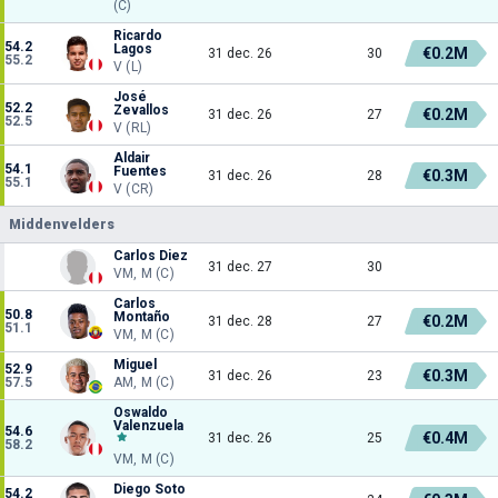
(C)
Ricardo
54.2
Lagos
€0.2M
31 dec. 26
30
55.2
V (L)
José
52.2
Zevallos
€0.2M
31 dec. 26
27
52.5
V (RL)
Aldair
54.1
Fuentes
€0.3M
31 dec. 26
28
55.1
V (CR)
Middenvelders
Carlos Diez
31 dec. 27
30
VM, M (C)
Carlos
50.8
Montaño
€0.2M
31 dec. 28
27
51.1
VM, M (C)
Miguel
52.9
€0.3M
31 dec. 26
23
57.5
AM, M (C)
Oswaldo
Valenzuela
54.6
€0.4M
31 dec. 26
25
58.2
VM, M (C)
Diego Soto
54.2