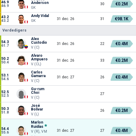
46.9
Anderson
€0.2M
30
46.9
GK
Andy Vidal
43.2
€98.1K
31 dec. 26
31
43.2
GK
Verdedigers
Alex
54.3
Custodio
€0.4M
31 dec. 26
22
61.7
V (C)
Alvaro
50.2
Ampuero
€0.2M
31 dec. 26
33
50.4
V (CL)
Carlos
53.1
Gamarra
€0.4M
31 dec. 27
26
54.6
V (C)
Gu-rum
52.5
Choi
27
52.5
V (C)
José
50.3
Bolívar
€0.2M
26
51.8
V (L)
Marlon
Ruidías
54.4
€0.4M
31 dec. 27
27
V (R), VM
55.6