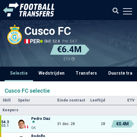
Cusco FC
PER
Skill: 52.8
Pot: 54.7
€6.4M
ETV
Selectie
Wedstrijden
Transfers
Duurste tran
Cusco FC selectie
Skill
Speler
Einde contract
Leeftijd
ETV
Keepers
Pedro Diaz
54.3
€0.4M
31 dec. 28
28
55.1
GK
Rodolfo