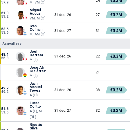
€0.3M
24
57.9
M, VM (C)
Miguel
51.0
Aucca
€0.2M
31 dec. 26
27
51.2
VM, M (C)
Iván
53.6
Colman
€0.4M
31 dec. 27
31
53.6
M, AM (C)
Aanvallers
Joel
48.4
Herrera
€0.3M
31 dec. 26
22
56.3
M (L)
José Alí
Gutiérrez
21
M (L)
Juan
Manuel
49.2
€0.2M
31 dec. 26
38
Tévez
49.2
A (C)
Lucas
Colitto
51.6
€0.3M
31 dec. 27
32
A (L), M
51.6
(RL)
Nicolás
Silva