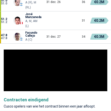
51.0
€0.2M
31 dec. 26
36
A (R), M
51.0
(RL)
José
Manzaneda
51.2
€0.2M
31
A, M, AM
51.2
(L)
Facundo
47.8
Callejo
€0.3M
31 dec. 27
34
47.8
A (C)
Contracten eindigend
Cusco spelers van wie het contract binnen een jaar afloopt.