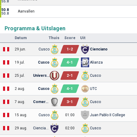
55.8
50.8
Aanvallen
50.8
Programma & Uitslagen
Datum
Thuis
Score
Uit
1
-
2
29 jun.
Cusco
Cienciano
4
-
1
19 jul.
Cusco
Alianza
2
-
1
25 jul.
Universitario
Cusco
4
-
1
2 aug.
Cusco
UTC
3
-
1
7 aug.
Comerciantes
Cusco
15 aug.
Cusco
01:00
Juan Pablo II College
29 aug.
Cienciano
02:00
Cusco