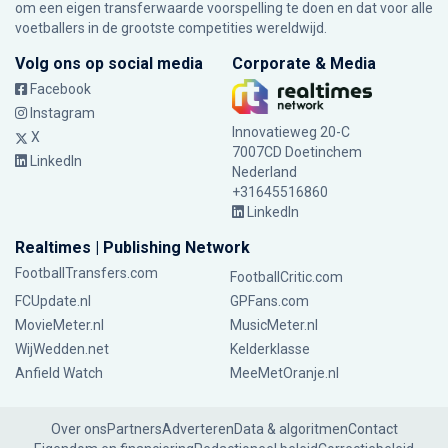
om een eigen transferwaarde voorspelling te doen en dat voor alle
voetballers in de grootste competities wereldwijd.
Volg ons op social media
Corporate & Media
Facebook
Instagram
Innovatieweg 20-C
X
7007CD Doetinchem
LinkedIn
Nederland
+31645516860
LinkedIn
Realtimes | Publishing Network
FootballTransfers.com
FootballCritic.com
FCUpdate.nl
GPFans.com
MovieMeter.nl
MusicMeter.nl
WijWedden.net
Kelderklasse
Anfield Watch
MeeMetOranje.nl
Over ons
Partners
Adverteren
Data & algoritmen
Contact