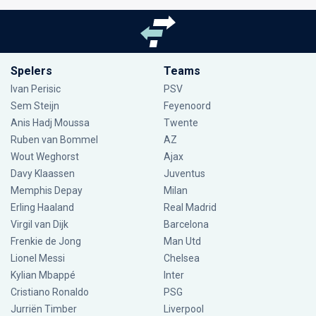
Spelers
Teams
Ivan Perisic
PSV
Sem Steijn
Feyenoord
Anis Hadj Moussa
Twente
Ruben van Bommel
AZ
Wout Weghorst
Ajax
Davy Klaassen
Juventus
Memphis Depay
Milan
Erling Haaland
Real Madrid
Virgil van Dijk
Barcelona
Frenkie de Jong
Man Utd
Lionel Messi
Chelsea
Kylian Mbappé
Inter
Cristiano Ronaldo
PSG
Jurriën Timber
Liverpool