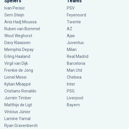
Spelers
Teams
Ivan Perisic
PSV
Sem Steijn
Feyenoord
Anis Hadj Moussa
Twente
Ruben van Bommel
AZ
Wout Weghorst
Ajax
Davy Klaassen
Juventus
Memphis Depay
Milan
Erling Haaland
Real Madrid
Virgil van Dijk
Barcelona
Frenkie de Jong
Man Utd
Lionel Messi
Chelsea
Kylian Mbappé
Inter
Cristiano Ronaldo
PSG
Jurriën Timber
Liverpool
Matthijs de Ligt
Bayern
Vinícius Júnior
Lamine Yamal
Ryan Gravenberch