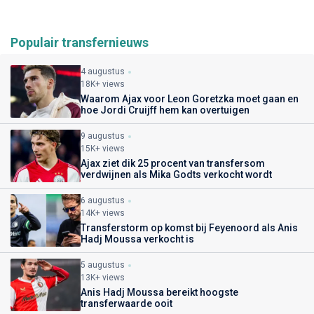
Populair transfernieuws
4 augustus
18K+ views
Waarom Ajax voor Leon Goretzka moet gaan en
hoe Jordi Cruijff hem kan overtuigen
9 augustus
15K+ views
Ajax ziet dik 25 procent van transfersom
verdwijnen als Mika Godts verkocht wordt
6 augustus
14K+ views
Transferstorm op komst bij Feyenoord als Anis
Hadj Moussa verkocht is
5 augustus
13K+ views
Anis Hadj Moussa bereikt hoogste
transferwaarde ooit