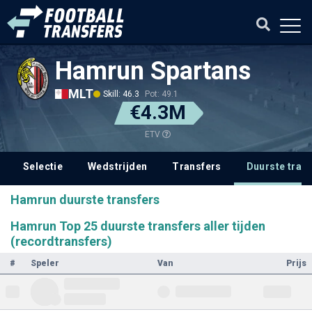
Hamrun Spartans
MLT
Skill: 46.3
Pot: 49.1
€4.3M
ETV
Selectie
Wedstrijden
Transfers
Duurste tran
Hamrun duurste transfers
Hamrun Top 25 duurste transfers aller tijden
(recordtransfers)
#
Speler
Van
Prijs