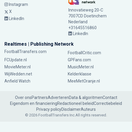
Instagram
Innovatieweg 20-C
X
7007CD Doetinchem
LinkedIn
Nederland
+31645516860
LinkedIn
Realtimes | Publishing Network
FootballTransfers.com
FootballCritic.com
FCUpdate.nl
GPFans.com
MovieMeter.nl
MusicMeter.nl
WijWedden.net
Kelderklasse
Anfield Watch
MeeMetOranje.nl
Over ons
Partners
Adverteren
Data & algoritmen
Contact
Eigendom en financiering
Redactioneel beleid
Correctiebeleid
Privacy policy
Disclaimer
Auteurs
© 2026 FootballTransfers Inc.
All rights reserved.