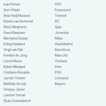
Ivan Perisic
PSV
Sem Steijn
Feyenoord
Anis Hadj Moussa
Twente
Ruben van Bommel
AZ
Wout Weghorst
Ajax
Davy Klaassen
Juventus
Memphis Depay
Milan
Erling Haaland
Real Madrid
Virgil van Dijk
Barcelona
Frenkie de Jong
Man Utd
Lionel Messi
Chelsea
Kylian Mbappé
Inter
Cristiano Ronaldo
PSG
Jurriën Timber
Liverpool
Matthijs de Ligt
Bayern
Vinícius Júnior
Lamine Yamal
Ryan Gravenberch