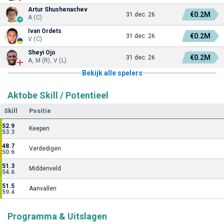
Artur Shushenachev
€0.2M
31 dec. 26
A (C)
Ivan Ordets
€0.2M
31 dec. 26
V (C)
Sheyi Ojo
€0.2M
31 dec. 26
A, M (R), V (L)
Bekijk alle spelers
Aktobe Skill / Potentieel
Skill
Positie
52.9
Keepen
53.3
48.7
Verdedigen
50.6
51.3
Middenveld
54.6
51.5
Aanvallen
59.4
Programma & Uitslagen