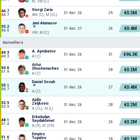
M, VM (C)
Giorgi Zaria
46.7
€0.3M
31 dec. 26
29
46.7
AM (C), M (CL)
Jani Atanasov
55.2
€0.4M
31 dec. 27
26
56.5
VM, M (C)
Aanvallers
A. Aymbetov
49.3
€96.3K
31 dec. 26
31
49.3
A (C)
Artur
50.6
Shushenachev
€0.2M
31 dec. 26
28
51.9
A (C)
Daniel Sosah
55.1
€0.4M
31 dec. 26
27
56.7
A (C)
Ajdin
52.9
Zeljkovic
€0.2M
31 dec. 26
28
52.9
A (CL), M (L)
Erkebulan
48.1
Seydakhmet
€0.2M
31 dec. 26
26
51.4
A (R), M (CR)
Dmytro
51.6
Topalov
€0.1M
31 dec. 26
28