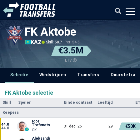
FK Aktobe
KAZ
Skill: 50.7
Pot: 54.5
€3.5M
ETV
Selectie
Wedstrijden
Transfers
Duurste tran
FK Aktobe selectie
Skill
Speler
Einde contract
Leeftijd
E
Keepers
Igor
44.0
Trofimets
€50K
31 dec. 26
29
44.0
GK
Aleksandr