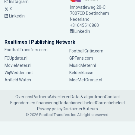
Instagram
Innovatieweg 20-C
X
7007CD Doetinchem
LinkedIn
Nederland
+31645516860
LinkedIn
Realtimes | Publishing Network
FootballTransfers.com
FootballCritic.com
FCUpdate.nl
GPFans.com
MovieMeter.nl
MusicMeter.nl
WijWedden.net
Kelderklasse
Anfield Watch
MeeMetOranje.nl
Over ons
Partners
Adverteren
Data & algoritmen
Contact
Eigendom en financiering
Redactioneel beleid
Correctiebeleid
Privacy policy
Disclaimer
Auteurs
© 2026 FootballTransfers Inc.
All rights reserved.