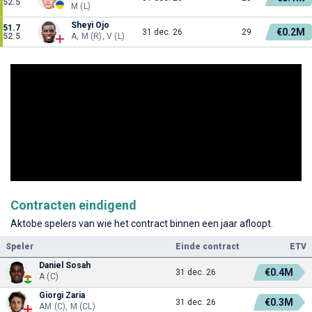
52.5
M (L)
Sheyi Ojo
51.7
€0.2M
31 dec. 26
29
52.5
A, M (R), V (L)
Contracten eindigend
Aktobe spelers van wie het contract binnen een jaar afloopt.
Speler
Einde contract
ETV
Daniel Sosah
€0.4M
31 dec. 26
A (C)
Giorgi Zaria
€0.3M
31 dec. 26
AM (C), M (CL)