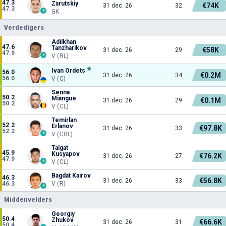
47.3
Zarutskiy
€74K
31 dec. 26
32
47.3
GK
Verdedigers
Adilkhan
47.6
Tanzharikov
€58K
31 dec. 26
29
47.9
V (RL)
Ivan Ordets
56.0
€0.2M
31 dec. 26
34
56.0
V (C)
Senna
50.2
Miangue
€0.1M
31 dec. 26
29
50.2
V (CL)
Temirlan
52.2
Erlanov
€97.8K
31 dec. 26
33
52.2
V (CRL)
Talgat
45.9
Kusyapov
€76.2K
31 dec. 26
27
47.9
V (CL)
Bagdat Kairov
46.3
€56.8K
31 dec. 26
33
46.3
V (R)
Middenvelders
Georgiy
50.4
Zhukov
€66.6K
31 dec. 26
31
50.4