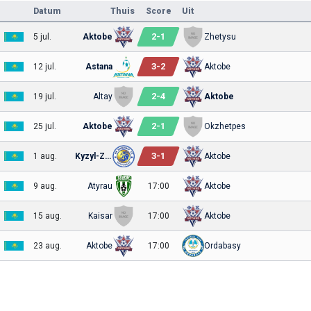
Datum
Thuis
Score
Uit
2
-
1
5 jul.
Aktobe
Zhetysu
3
-
2
12 jul.
Astana
Aktobe
2
-
4
19 jul.
Altay
Aktobe
2
-
1
25 jul.
Aktobe
Okzhetpes
3
-
1
1 aug.
Kyzyl-Zhar
Aktobe
9 aug.
Atyrau
17:00
Aktobe
15 aug.
Kaisar
17:00
Aktobe
23 aug.
Aktobe
17:00
Ordabasy