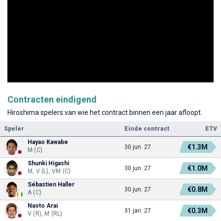
Contracten eindigend
Hiroshima spelers van wie het contract binnen een jaar afloopt.
Speler
Einde contract
ETV
Hayao Kawabe
€1.3M
30 jun. 27
M (C)
Shunki Higashi
€1.0M
30 jun. 27
M, V (L), VM (C)
Sébastien Haller
€0.8M
30 jun. 27
A (C)
Naoto Arai
€0.3M
31 jan. 27
V (R), M (RL)