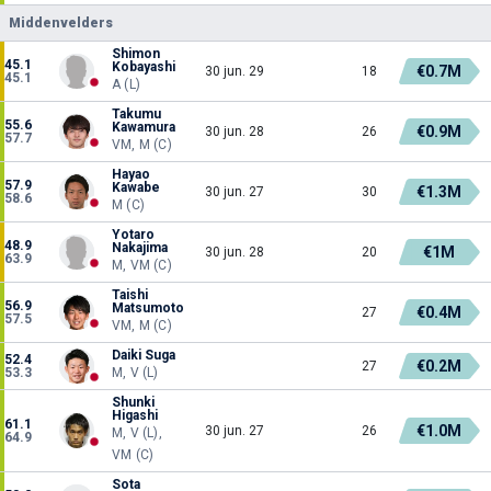
Middenvelders
Shimon
45.1
Kobayashi
€0.7M
30 jun. 29
18
45.1
A (L)
Takumu
55.6
Kawamura
€0.9M
30 jun. 28
26
57.7
VM, M (C)
Hayao
57.9
Kawabe
€1.3M
30 jun. 27
30
58.6
M (C)
Yotaro
48.9
Nakajima
€1M
30 jun. 28
20
63.9
M, VM (C)
Taishi
56.9
Matsumoto
€0.4M
27
57.5
VM, M (C)
Daiki Suga
52.4
€0.2M
27
53.3
M, V (L)
Shunki
Higashi
61.1
€1.0M
30 jun. 27
26
M, V (L),
64.9
VM (C)
Sota