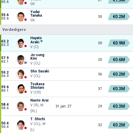
65.6
GK
Yudai
55.6
Tanaka
€0.2M
30
55.6
GK
Verdedigers
Hayato
63.2
Araki
€0.9M
30
63.3
V (C)
Ju-sung
57.9
Kim
€0.6M
25
62.1
V (CL)
Sho Sasaki
59.2
€0.2M
36
59.9
V (CL)
Tsukasa
59.6
Shiotani
€0.3M
37
60.1
V (CR)
Naoto Arai
58.4
V (R), M
€0.3M
31 jan. 27
29
58.6
(RL)
T. Shichi
50.4
V (CL), M
€0.2M
32
50.4
(L)