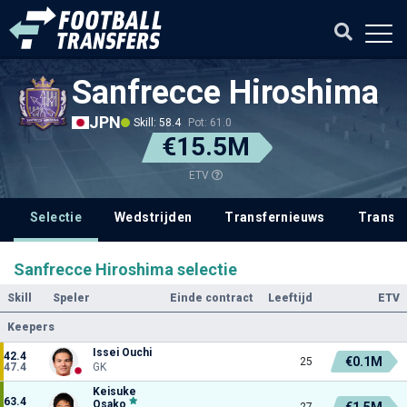
Sanfrecce Hiroshima
JPN
Skill: 58.4
Pot: 61.0
€15.5M
ETV
Selectie
Wedstrijden
Transfernieuws
Transf
Sanfrecce Hiroshima selectie
Skill
Speler
Einde contract
Leeftijd
ETV
Keepers
Issei Ouchi
42.4
€0.1M
25
47.4
GK
Keisuke
63.4
Osako
€1.5M
27