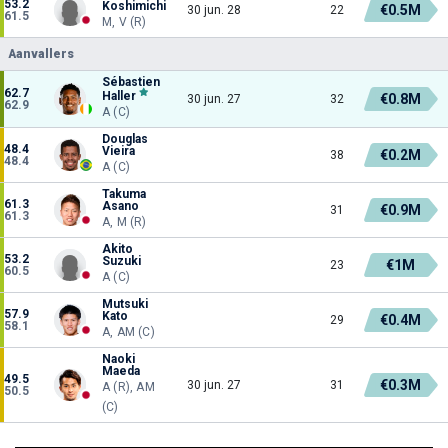
53.2
Koshimichi
€0.5M
30 jun. 28
22
61.5
M, V (R)
Aanvallers
Sébastien
62.7
Haller
€0.8M
30 jun. 27
32
62.9
A (C)
Douglas
48.4
Vieira
€0.2M
38
48.4
A (C)
Takuma
61.3
Asano
€0.9M
31
61.3
A, M (R)
Akito
53.2
Suzuki
€1M
23
60.5
A (C)
Mutsuki
57.9
Kato
€0.4M
29
58.1
A, AM (C)
Naoki
Maeda
49.5
€0.3M
30 jun. 27
31
A (R), AM
50.5
(C)