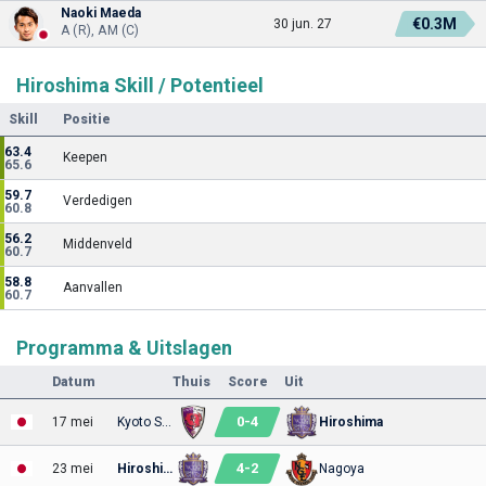
Naoki Maeda
€0.3M
30 jun. 27
A (R), AM (C)
Hiroshima Skill / Potentieel
Skill
Positie
63.4
Keepen
65.6
59.7
Verdedigen
60.8
56.2
Middenveld
60.7
58.8
Aanvallen
60.7
Programma & Uitslagen
Datum
Thuis
Score
Uit
0
-
4
17 mei
Kyoto Sanga
Hiroshima
4
-
2
23 mei
Hiroshima
Nagoya