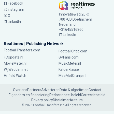
Facebook
Instagram
Innovatieweg 20-C
X
7007CD Doetinchem
LinkedIn
Nederland
+31645516860
LinkedIn
Realtimes | Publishing Network
FootballTransfers.com
FootballCritic.com
FCUpdate.nl
GPFans.com
MovieMeter.nl
MusicMeter.nl
WijWedden.net
Kelderklasse
Anfield Watch
MeeMetOranje.nl
Over ons
Partners
Adverteren
Data & algoritmen
Contact
Eigendom en financiering
Redactioneel beleid
Correctiebeleid
Privacy policy
Disclaimer
Auteurs
© 2026 FootballTransfers Inc.
All rights reserved.