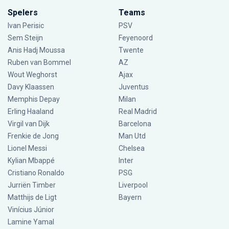
Spelers
Teams
Ivan Perisic
PSV
Sem Steijn
Feyenoord
Anis Hadj Moussa
Twente
Ruben van Bommel
AZ
Wout Weghorst
Ajax
Davy Klaassen
Juventus
Memphis Depay
Milan
Erling Haaland
Real Madrid
Virgil van Dijk
Barcelona
Frenkie de Jong
Man Utd
Lionel Messi
Chelsea
Kylian Mbappé
Inter
Cristiano Ronaldo
PSG
Jurriën Timber
Liverpool
Matthijs de Ligt
Bayern
Vinícius Júnior
Lamine Yamal