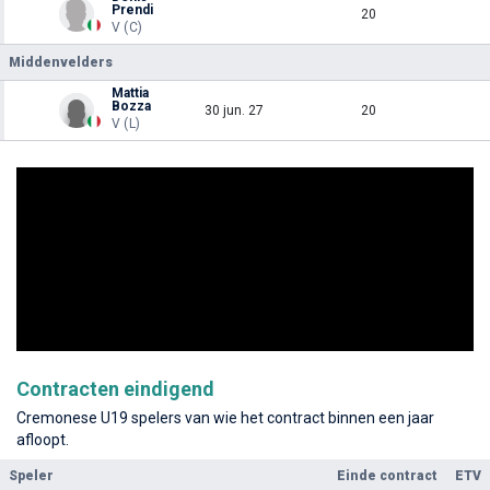
Prendi
20
V (C)
Middenvelders
Mattia
Bozza
30 jun. 27
20
V (L)
Contracten eindigend
Cremonese U19 spelers van wie het contract binnen een jaar
afloopt.
Speler
Einde contract
ETV