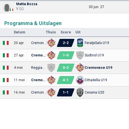
Mattia Bozza
30 jun. 27
V (L)
Programma & Uitslagen
Datum
Thuis
Score
Uit
2
-
2
20 apr.
Cremonese U19
FeralpiSalo U19
1
-
0
27 apr.
Cremonese U19
Südtirol U19
0
-
2
4 mei
Reggiana U19
Cremonese U19
4
-
1
11 mei
Cremonese U19
Cittadella U19
1
-
1
16 mei
Cremonese U19
Cesena U20