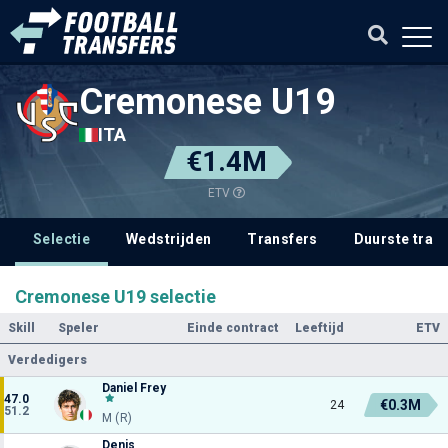
Cremonese U19
ITA
€1.4M
ETV
Selectie
Wedstrijden
Transfers
Duurste tran
Cremonese U19 selectie
Skill
Speler
Einde contract
Leeftijd
ETV
Verdedigers
Daniel Frey
47.0
€0.3M
24
51.2
M (R)
Denis