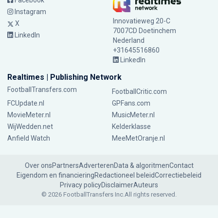
Facebook
Instagram
Innovatieweg 20-C
X
7007CD Doetinchem
LinkedIn
Nederland
+31645516860
LinkedIn
Realtimes | Publishing Network
FootballTransfers.com
FootballCritic.com
FCUpdate.nl
GPFans.com
MovieMeter.nl
MusicMeter.nl
WijWedden.net
Kelderklasse
Anfield Watch
MeeMetOranje.nl
Over ons
Partners
Adverteren
Data & algoritmen
Contact
Eigendom en financiering
Redactioneel beleid
Correctiebeleid
Privacy policy
Disclaimer
Auteurs
© 2026 FootballTransfers Inc.
All rights reserved.