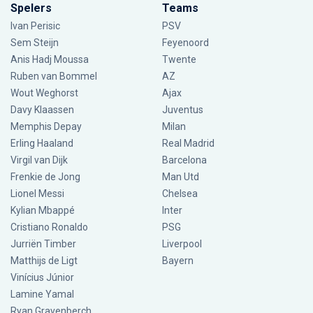
Spelers
Teams
Ivan Perisic
PSV
Sem Steijn
Feyenoord
Anis Hadj Moussa
Twente
Ruben van Bommel
AZ
Wout Weghorst
Ajax
Davy Klaassen
Juventus
Memphis Depay
Milan
Erling Haaland
Real Madrid
Virgil van Dijk
Barcelona
Frenkie de Jong
Man Utd
Lionel Messi
Chelsea
Kylian Mbappé
Inter
Cristiano Ronaldo
PSG
Jurriën Timber
Liverpool
Matthijs de Ligt
Bayern
Vinícius Júnior
Lamine Yamal
Ryan Gravenberch