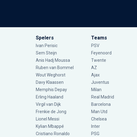
Spelers
Teams
Ivan Perisic
PSV
Sem Steijn
Feyenoord
Anis Hadj Moussa
Twente
Ruben van Bommel
AZ
Wout Weghorst
Ajax
Davy Klaassen
Juventus
Memphis Depay
Milan
Erling Haaland
Real Madrid
Virgil van Dijk
Barcelona
Frenkie de Jong
Man Utd
Lionel Messi
Chelsea
Kylian Mbappé
Inter
Cristiano Ronaldo
PSG