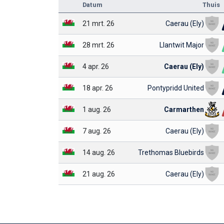
Datum
Thuis
21 mrt. 26
Caerau (Ely)
28 mrt. 26
Llantwit Major
4 apr. 26
Caerau (Ely)
18 apr. 26
Pontypridd United
1 aug. 26
Carmarthen
7 aug. 26
Caerau (Ely)
14 aug. 26
Trethomas Bluebirds
21 aug. 26
Caerau (Ely)