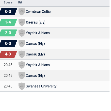
Score
Uit
0
-
0
Cwmbran Celtic
1
-
4
Caerau (Ely)
2
-
0
Ynyshir Albions
0
-
0
Caerau (Ely)
4
-
3
Caerau (Ely)
20:45
Ynyshir Albions
20:45
Caerau (Ely)
20:45
Swansea University