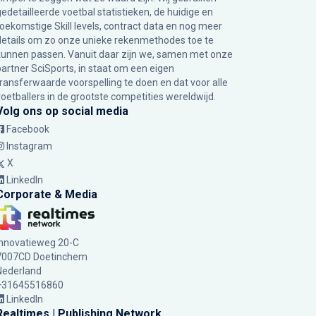
gedetailleerde voetbal statistieken, de huidige en
toekomstige Skill levels, contract data en nog meer
details om zo onze unieke rekenmethodes toe te
kunnen passen. Vanuit daar zijn we, samen met onze
partner SciSports, in staat om een eigen
transferwaarde voorspelling te doen en dat voor alle
voetballers in de grootste competities wereldwijd.
Volg ons op social media
Facebook
Instagram
X
LinkedIn
Corporate & Media
Innovatieweg 20-C
7007CD Doetinchem
Nederland
+31645516860
LinkedIn
Realtimes | Publishing Network