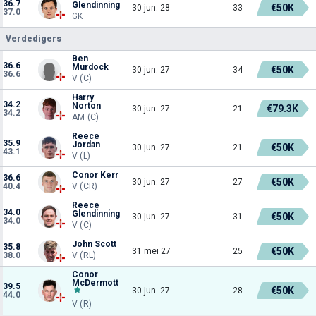
36.7
Glendinning
€50K
30 jun. 28
33
37.0
GK
Verdedigers
Ben
36.6
Murdock
€50K
30 jun. 27
34
36.6
V (C)
Harry
34.2
Norton
€79.3K
30 jun. 27
21
34.2
AM (C)
Reece
35.9
Jordan
€50K
30 jun. 27
21
43.1
V (L)
Conor Kerr
36.6
€50K
30 jun. 27
27
40.4
V (CR)
Reece
34.0
Glendinning
€50K
30 jun. 27
31
34.0
V (C)
John Scott
35.8
€50K
31 mei 27
25
38.0
V (RL)
Conor
McDermott
39.5
€50K
30 jun. 27
28
44.0
V (R)