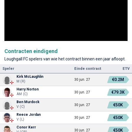
Contracten eindigend
Loughgall FC spelers van wie het contract binnen een jaar afloopt.
Speler
Einde contract
ETV
Kirk McLaughlin
€0.2M
30 jun. 27
M (R)
Harry Norton
€79.3K
30 jun. 27
AM (C)
Ben Murdock
€50K
30 jun. 27
V (C)
Reece Jordan
€50K
30 jun. 27
V (L)
Conor Kerr
€50K
30 jun. 27