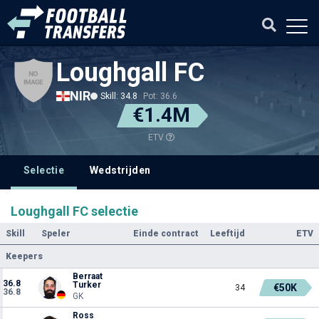
Loughgall FC
NIR
Skill: 34.8
Pot: 36.6
€1.4M
ETV
Selectie
Wedstrijden
Loughgall FC selectie
Skill
Speler
Einde contract
Leeftijd
ETV
Keepers
Berraat
36.8
Turker
€50K
34
36.8
GK
Ross