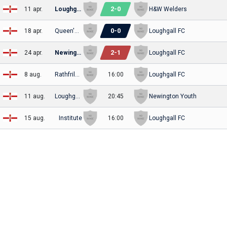
2
-
0
11 apr.
Loughgall FC
H&W Welders
0
-
0
18 apr.
Queen's University
Loughgall FC
2
-
1
24 apr.
Newington Youth
Loughgall FC
8 aug.
Rathfriland Rangers
16:00
Loughgall FC
11 aug.
Loughgall FC
20:45
Newington Youth
15 aug.
Institute
16:00
Loughgall FC