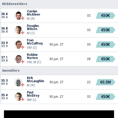
Middenvelders
Caolan
36.6
McAleer
€50K
32
36.6
M (R)
Douglas
36.8
Wilson
€50K
32
36.8
M (C)
Fran
33.9
McCaffrey
€50K
30 jun. 27
33
33.9
VM (C)
Robbie
37.1
Norton
€50K
30 jun. 27
28
39.8
VM, M (C)
Aanvallers
Kirk
35.3
McLaughlin
€0.2M
30 jun. 27
22
49.6
M (R)
Paul
35.4
McElroy
€50K
30 jun. 27
32
35.4
AM (L)