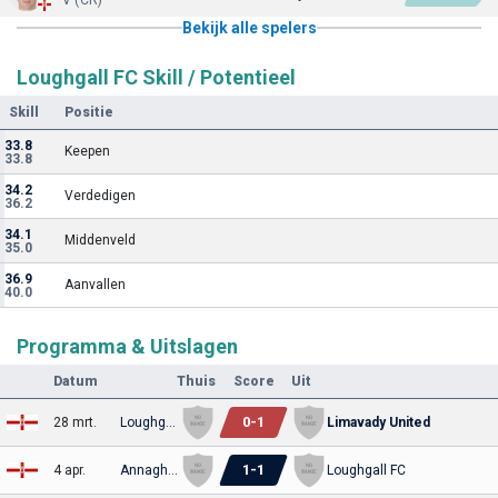
V (CR)
Bekijk alle spelers
Loughgall FC Skill / Potentieel
Skill
Positie
33.8
Keepen
33.8
34.2
Verdedigen
36.2
34.1
Middenveld
35.0
36.9
Aanvallen
40.0
Programma & Uitslagen
Datum
Thuis
Score
Uit
0
-
1
28 mrt.
Loughgall FC
Limavady United
1
-
1
4 apr.
Annagh United
Loughgall FC