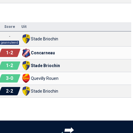
Score
Uit
-
Stade Briochin
geannuleerd
1
-
2
Concarneau
1
-
2
Stade Briochin
3
-
0
Quevilly Rouen
2
-
2
Stade Briochin