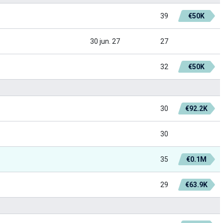
39
€50K
30 jun. 27
27
32
€50K
30
€92.2K
30
35
€0.1M
29
€63.9K