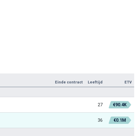
Einde contract
Leeftijd
ETV
27
€90.4K
36
€0.1M