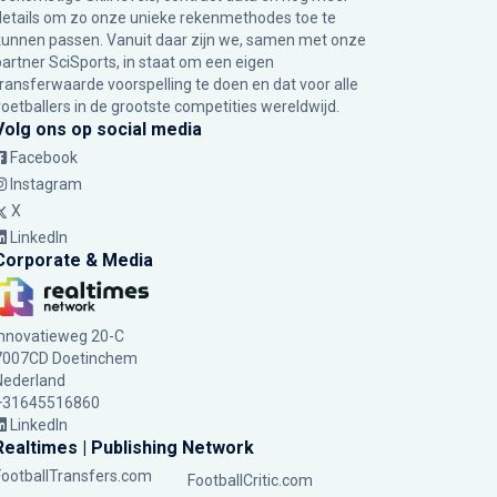
details om zo onze unieke rekenmethodes toe te
kunnen passen. Vanuit daar zijn we, samen met onze
partner SciSports, in staat om een eigen
transferwaarde voorspelling te doen en dat voor alle
voetballers in de grootste competities wereldwijd.
Volg ons op social media
Facebook
Instagram
X
LinkedIn
Corporate & Media
Innovatieweg 20-C
7007CD Doetinchem
Nederland
+31645516860
LinkedIn
Realtimes | Publishing Network
FootballTransfers.com
FootballCritic.com