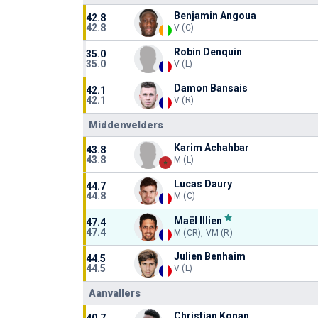
Benjamin Angoua
42.8
42.8
V (C)
Robin Denquin
35.0
35.0
V (L)
Damon Bansais
42.1
42.1
V (R)
Middenvelders
Karim Achahbar
43.8
43.8
M (L)
Lucas Daury
44.7
44.8
M (C)
Maël Illien
47.4
47.4
M (CR), VM (R)
Julien Benhaim
44.5
44.5
V (L)
Aanvallers
Christian Konan