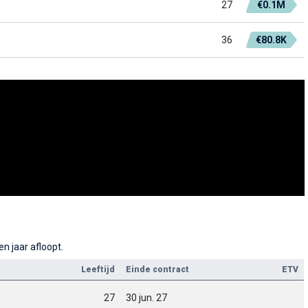
27
€0.1M
36
€80.8K
n jaar afloopt.
Leeftijd
Einde contract
ETV
27
30 jun. 27