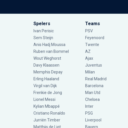
Spelers
Teams
Ivan Perisic
PSV
Sem Steijn
Feyenoord
Anis Hadj Moussa
Twente
Ruben van Bommel
AZ
Wout Weghorst
Ajax
Davy Klaassen
Juventus
Memphis Depay
Milan
Erling Haaland
Real Madrid
Virgil van Dijk
Barcelona
Frenkie de Jong
Man Utd
Lionel Messi
Chelsea
Kylian Mbappé
Inter
Cristiano Ronaldo
PSG
Jurriën Timber
Liverpool
Matthijs de Ligt
Bayern