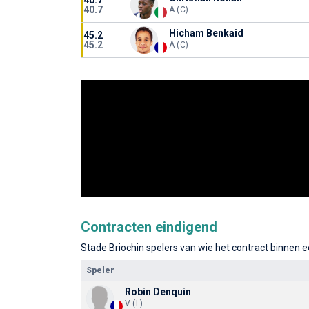
40.7
40.7
A (C)
Hicham Benkaid
45.2
45.2
A (C)
Contracten eindigend
Stade Briochin spelers van wie het contract binnen ee
Speler
Robin Denquin
V (L)