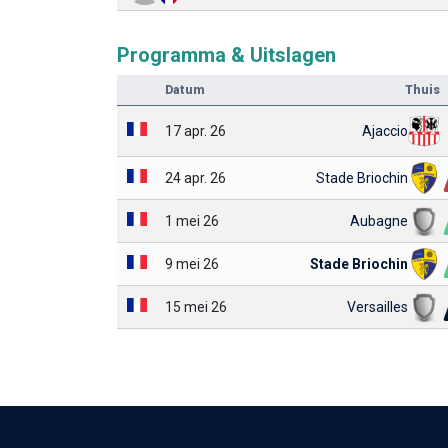
Programma & Uitslagen
Datum
Thuis
17 apr. 26
Ajaccio
24 apr. 26
Stade Briochin
1 mei 26
Aubagne
9 mei 26
Stade Briochin
15 mei 26
Versailles