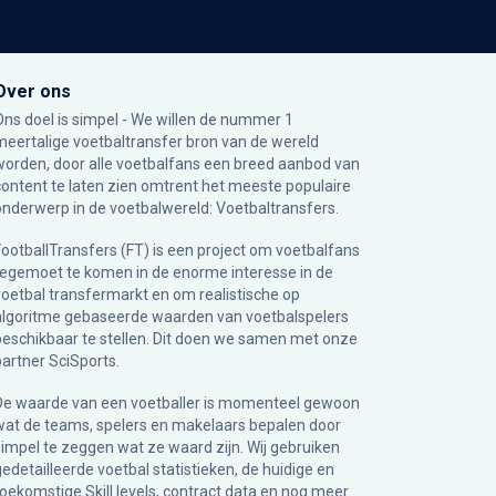
Over ons
Ons doel is simpel - We willen de nummer 1
meertalige voetbaltransfer bron van de wereld
worden, door alle voetbalfans een breed aanbod van
content te laten zien omtrent het meeste populaire
onderwerp in de voetbalwereld: Voetbaltransfers.
FootballTransfers (FT) is een project om voetbalfans
tegemoet te komen in de enorme interesse in de
voetbal transfermarkt en om realistische op
algoritme gebaseerde waarden van voetbalspelers
beschikbaar te stellen. Dit doen we samen met onze
partner
SciSports
.
De waarde van een voetballer is momenteel gewoon
wat de teams, spelers en makelaars bepalen door
simpel te zeggen wat ze waard zijn. Wij gebruiken
gedetailleerde voetbal statistieken, de huidige en
toekomstige Skill levels, contract data en nog meer