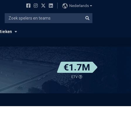
Nederlands
stieken
€1.7M
ETV