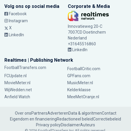
Volg ons op social media
Corporate & Media
Facebook
Instagram
Innovatieweg 20-C
X
7007CD Doetinchem
LinkedIn
Nederland
+31645516860
LinkedIn
Realtimes | Publishing Network
FootballTransfers.com
FootballCritic.com
FCUpdate.nl
GPFans.com
MovieMeter.nl
MusicMeter.nl
WijWedden.net
Kelderklasse
Anfield Watch
MeeMetOranje.nl
Over ons
Partners
Adverteren
Data & algoritmen
Contact
Eigendom en financiering
Redactioneel beleid
Correctiebeleid
Privacy policy
Disclaimer
Auteurs
© 2026 FootballTransfers Inc.
All rights reserved.