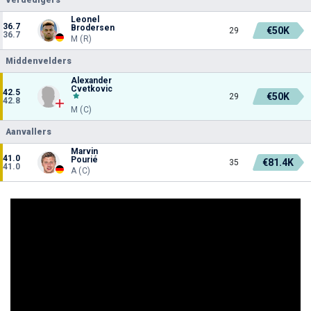
Leonel
36.7
Brodersen
€50K
29
36.7
M (R)
Middenvelders
Alexander
Cvetkovic
42.5
€50K
29
42.8
M (C)
Aanvallers
Marvin
41.0
Pourié
€81.4K
35
41.0
A (C)