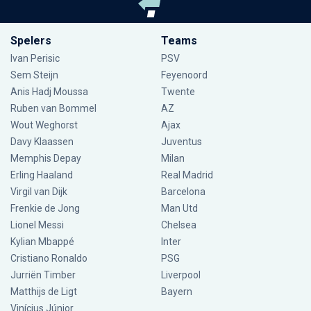
Spelers
Teams
Ivan Perisic
PSV
Sem Steijn
Feyenoord
Anis Hadj Moussa
Twente
Ruben van Bommel
AZ
Wout Weghorst
Ajax
Davy Klaassen
Juventus
Memphis Depay
Milan
Erling Haaland
Real Madrid
Virgil van Dijk
Barcelona
Frenkie de Jong
Man Utd
Lionel Messi
Chelsea
Kylian Mbappé
Inter
Cristiano Ronaldo
PSG
Jurriën Timber
Liverpool
Matthijs de Ligt
Bayern
Vinícius Júnior