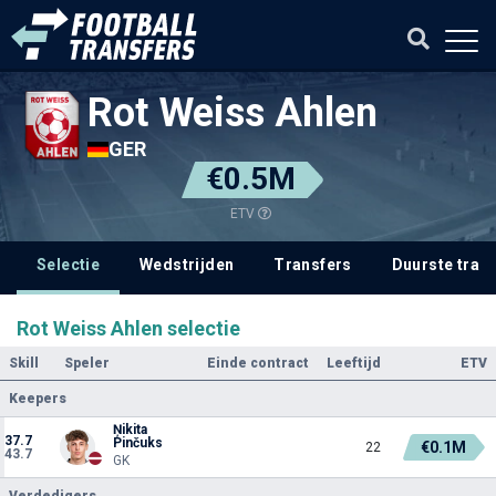
Rot Weiss Ahlen
GER
€0.5M
ETV
Selectie
Wedstrijden
Transfers
Duurste tran
Rot Weiss Ahlen selectie
Skill
Speler
Einde contract
Leeftijd
ETV
Keepers
Ņikita
37.7
Pinčuks
€0.1M
22
43.7
GK
Verdedigers