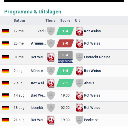
Programma & Uitslagen
Datum
Thuis
Score
Uit
1
-
4
17 mei
Verl II
Rot Weiss
2
-
0
25 mei
Arminia Bielefeld II
Rot Weiss
3
-
4
31 mei
Rot Weiss
Eintracht Rheine
opgeschort
1
-
4
2 aug.
Münster 08
Rot Weiss
7
-
1
7 aug.
Rot Weiss
Ahaus
14 aug.
Bad Westernkotten
19:00
Rot Weiss
18 aug.
Ibbenbürener SpVg
02:00
Rot Weiss
21 aug.
Rot Weiss
19:30
Peckeloh