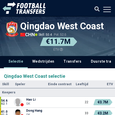
Qingdao West Coast
CHN
Skill: 50.4
Pot: 52.0
€11.7M
ETV
Selectie
Wedstrijden
Transfers
Duurste tran
Qingdao West Coast selectie
Skill
Speler
Einde contract
Leeftijd
ETV
Keepers
Hao Li
54.6
€0.7M
22
62.1
GK
Dong Hang
41.0
€0.2M
33
41.0
GK