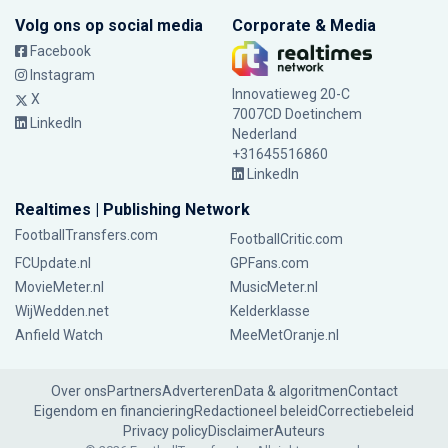
Volg ons op social media
Corporate & Media
Facebook
Instagram
Innovatieweg 20-C
X
7007CD Doetinchem
LinkedIn
Nederland
+31645516860
LinkedIn
Realtimes | Publishing Network
FootballTransfers.com
FootballCritic.com
FCUpdate.nl
GPFans.com
MovieMeter.nl
MusicMeter.nl
WijWedden.net
Kelderklasse
Anfield Watch
MeeMetOranje.nl
Over ons
Partners
Adverteren
Data & algoritmen
Contact
Eigendom en financiering
Redactioneel beleid
Correctiebeleid
Privacy policy
Disclaimer
Auteurs