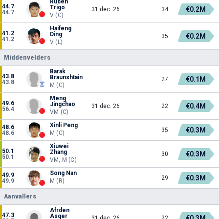
Rúben
44.7
Trigo
€0.2M
31 dec. 26
34
44.7
V (C)
Haifeng
41.2
Ding
€0.2M
35
41.2
V (L)
Middenvelders
Barak
43.8
Braunshtain
€0.1M
27
43.8
M (C)
Meng
49.6
Jingchao
€0.4M
31 dec. 26
22
56.4
VM (C)
Xinli Peng
48.6
€0.3M
35
48.6
M (C)
Xiuwei
50.1
Zhang
€0.3M
30
50.1
VM, M (C)
Song Nan
49.9
€0.3M
29
49.9
M (R)
Aanvallers
Afrden
47.3
Asqer
€0.3M
31 dec. 26
22