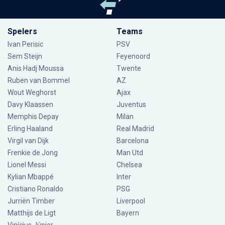
Spelers
Teams
Ivan Perisic
PSV
Sem Steijn
Feyenoord
Anis Hadj Moussa
Twente
Ruben van Bommel
AZ
Wout Weghorst
Ajax
Davy Klaassen
Juventus
Memphis Depay
Milan
Erling Haaland
Real Madrid
Virgil van Dijk
Barcelona
Frenkie de Jong
Man Utd
Lionel Messi
Chelsea
Kylian Mbappé
Inter
Cristiano Ronaldo
PSG
Jurriën Timber
Liverpool
Matthijs de Ligt
Bayern