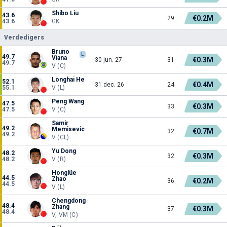
Shibo Liu
43.6
€0.2M
29
43.6
GK
Verdedigers
Bruno
L
49.7
Viana
€0.3M
30 jun. 27
31
49.7
V (C)
Longhai He
52.1
€0.4M
31 dec. 26
24
55.1
V (L)
Peng Wang
47.5
€0.3M
33
47.5
V (C)
Samir
49.2
Memisevic
€0.7M
32
49.2
V (CL)
Yu Dong
48.2
€0.3M
32
48.2
V (R)
Honglüe
44.5
Zhao
€0.2M
36
44.5
V (L)
Chengdong
48.4
Zhang
€0.3M
37
48.4
V, VM (C)