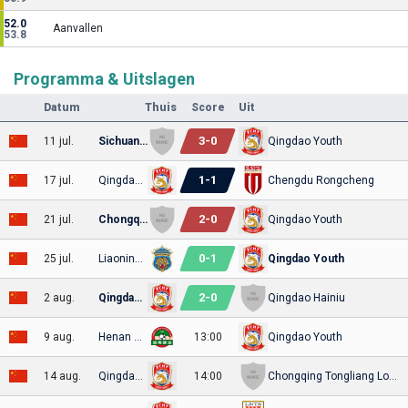
52.0
Aanvallen
53.8
Programma & Uitslagen
Datum
Thuis
Score
Uit
3
-
0
11 jul.
Sichuan FC
Qingdao Youth
1
-
1
17 jul.
Qingdao Youth
Chengdu Rongcheng
2
-
0
21 jul.
Chongqing Tongliang Long
Qingdao Youth
0
-
1
25 jul.
Liaoning Shenyang Urban
Qingdao Youth
2
-
0
2 aug.
Qingdao Youth
Qingdao Hainiu
9 aug.
Henan Songshan
13:00
Qingdao Youth
14 aug.
Qingdao Youth
14:00
Chongqing Tongliang Long