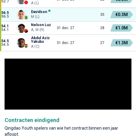
52.7
A (L)
Davidson
56.5
€0.3M
35
56.5
M (L)
Nelson Luz
54.1
€1.0M
31 dec. 27
28
54.1
A, M (R)
Abdul Aziz
54.5
Yakubu
€1.3M
31 dec. 27
27
54.5
A (C)
Contracten eindigend
Qingdao Youth spelers van wie het contract binnen een jaar
afloopt.