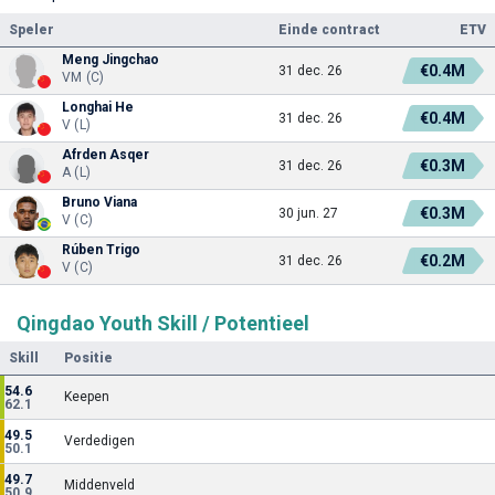
Speler
Einde contract
ETV
Meng Jingchao
€0.4M
31 dec. 26
VM (C)
Longhai He
€0.4M
31 dec. 26
V (L)
Afrden Asqer
€0.3M
31 dec. 26
A (L)
Bruno Viana
€0.3M
30 jun. 27
V (C)
Rúben Trigo
€0.2M
31 dec. 26
V (C)
Qingdao Youth Skill / Potentieel
Skill
Positie
54.6
Keepen
62.1
49.5
Verdedigen
50.1
49.7
Middenveld
50.9