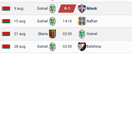
0
-
1
9 aug.
Gomel
Minsk
15 aug.
Gomel
14:10
Naftan
21 aug.
Slavia
02:00
Gomel
28 aug.
Gomel
02:00
Belshina