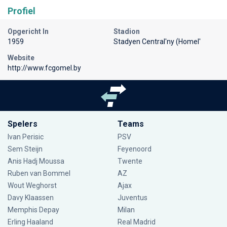
Profiel
Opgericht In
Stadion
1959
Stadyen Central'ny (Homel'
Website
http://www.fcgomel.by
Spelers
Teams
Ivan Perisic
PSV
Sem Steijn
Feyenoord
Anis Hadj Moussa
Twente
Ruben van Bommel
AZ
Wout Weghorst
Ajax
Davy Klaassen
Juventus
Memphis Depay
Milan
Erling Haaland
Real Madrid