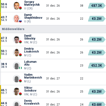
Sergey
50.6
Matveychik
€87.3K
31 dec. 26
38
50.6
V (CR)
Damir
43.7
Shaykhtdinov
€0.2M
31 dec. 26
22
54.9
V (R)
Middenvelders
Daniil
47.3
Silinskiy
€0.2M
31 dec. 26
26
54.5
VM, M (C)
Dmitriy
50.1
Lisakovich
€0.2M
31 dec. 26
26
56.2
M (C)
Lukuman
38.9
Aliu
€52.3K
23
38.9
M (C)
Vadim
Martinkevich
31 dec. 27
22
M (L)
Viktor
46.1
Sotnikov
€0.2M
31 dec. 26
25
55.7
VM, M (C)
Denis
44.6
Kovalevich
€0.6M
31 dec. 27
24
61.7