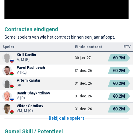
Contracten eindigend
Gomel spelers van wie het contract binnen een jaar afloopt.
Speler
Einde contract
ETV
Kirill Danilin
€0.7M
30 jun. 27
A, M (R)
Pavel Pashevich
€0.2M
31 dec. 26
V (RL)
Artem Karatai
€0.2M
31 dec. 26
GK
Damir Shaykhtdinov
€0.2M
31 dec. 26
V (R)
Viktor Sotnikov
€0.2M
31 dec. 26
VM, M (C)
Bekijk alle spelers
Gomel Skill / Potentieel