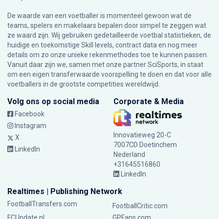
De waarde van een voetballer is momenteel gewoon wat de
teams, spelers en makelaars bepalen door simpel te zeggen wat
ze waard zijn. Wij gebruiken gedetailleerde voetbal statistieken, de
huidige en toekomstige Skill levels, contract data en nog meer
details om zo onze unieke rekenmethodes toe te kunnen passen.
Vanuit daar zijn we, samen met onze partner SciSports, in staat
om een eigen transferwaarde voorspelling te doen en dat voor alle
voetballers in de grootste competities wereldwijd.
Volg ons op social media
Corporate & Media
Facebook
Instagram
Innovatieweg 20-C
X
7007CD Doetinchem
LinkedIn
Nederland
+31645516860
LinkedIn
Realtimes | Publishing Network
FootballTransfers.com
FootballCritic.com
FCUpdate.nl
GPFans.com