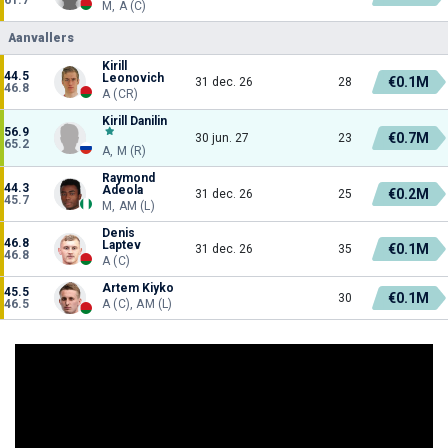
M, A (C)
Aanvallers
Kirill
44.5
Leonovich
€0.1M
31 dec. 26
28
46.8
A (CR)
Kirill Danilin
56.9
€0.7M
30 jun. 27
23
65.2
A, M (R)
Raymond
44.3
Adeola
€0.2M
31 dec. 26
25
45.7
M, AM (L)
Denis
46.8
Laptev
€0.1M
31 dec. 26
35
46.8
A (C)
Artem Kiyko
45.5
€0.1M
30
46.5
A (C), AM (L)