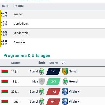
Skill
Positie
42.9
Keepen
42.9
46.2
Verdedigen
49.2
44.6
Middenveld
46.5
44.8
Aanvallen
51.2
Programma & Uitslagen
Datum
Thuis
Score
Uit
1
-
1
11 jul.
Gomel
Neman
2
-
3
18 jul.
Niva
Gomel
1
-
2
25 jul.
Gomel
Vitebsk
0
-
1
1 aug.
Gomel
Vitebsk