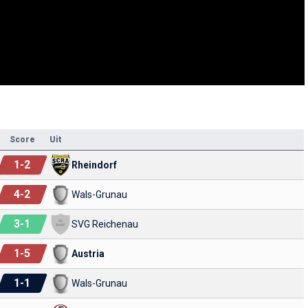
Score
Uit
1
-
2
Rheindorf
4
-
2
Wals-Grunau
3
-
1
SVG Reichenau
1
-
5
Austria
1
-
1
Wals-Grunau