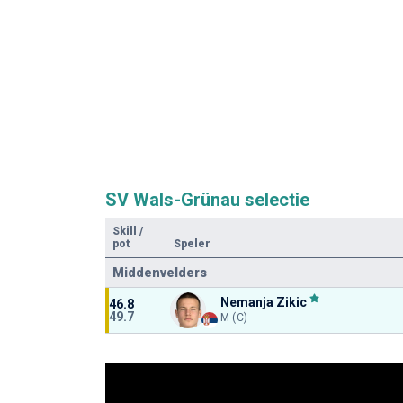
SV Wals-Grünau selectie
Skill
/
pot
Speler
Middenvelders
Nemanja Zikic
46.8
49.7
M (C)