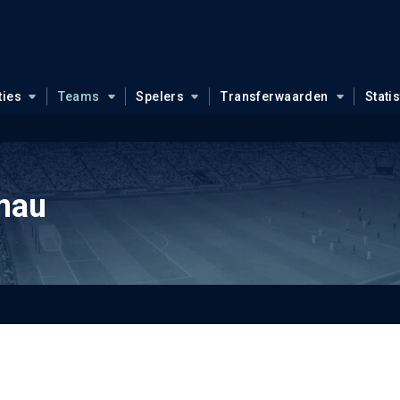
ties
Teams
Spelers
Transferwaarden
Stati
nau