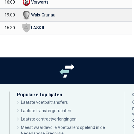
16:00
Vorwarts
19:00
Wals-Grunau
16:30
LASK II
Populaire top lijsten
Laatste voetbaltransfers
Laatste transfergeruchten
Laatste contractverlengingen
Meest waardevolle Voetballers spelend in de
Nederlandse Eredivisie