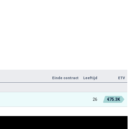
Einde contract
Leeftijd
ETV
26
€75.3K