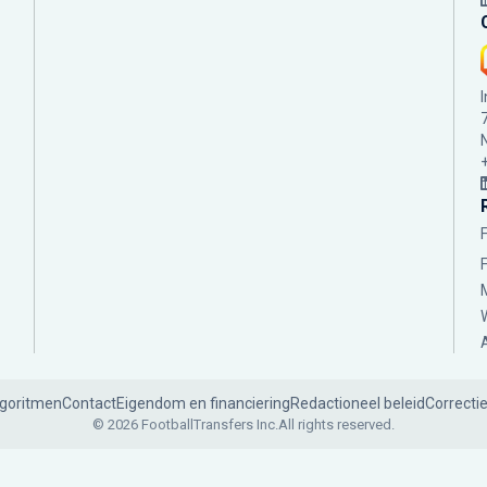
lgoritmen
Contact
Eigendom en financiering
Redactioneel beleid
Correcti
© 2026 FootballTransfers Inc.
All rights reserved.