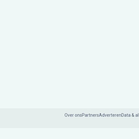
Over ons
Partners
Adverteren
Data & a