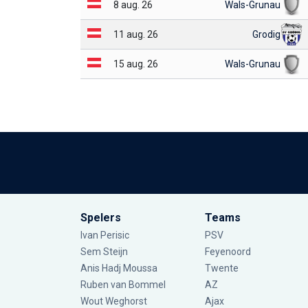
8 aug. 26
Wals-Grunau
11 aug. 26
Grodig
15 aug. 26
Wals-Grunau
Spelers
Teams
Ivan Perisic
PSV
Sem Steijn
Feyenoord
Anis Hadj Moussa
Twente
Ruben van Bommel
AZ
Wout Weghorst
Ajax