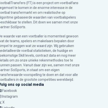
FootballTransfers (FT) is een project om voetbalfans
tegemoet te komen in de enorme interesse in de
voetbal transfermarkt en om realistische op
algoritme gebaseerde waarden van voetbalspelers
beschikbaar te stellen. Dit doen we samen met onze
partner
SciSports
.
De waarde van een voetballer is momenteel gewoon
wat de teams, spelers en makelaars bepalen door
simpel te zeggen wat ze waard zijn. Wij gebruiken
gedetailleerde voetbal statistieken, de huidige en
toekomstige Skill levels, contract data en nog meer
details om zo onze unieke rekenmethodes toe te
kunnen passen. Vanuit daar zijn we, samen met onze
partner SciSports, in staat om een eigen
transferwaarde voorspelling te doen en dat voor alle
voetballers in de grootste competities wereldwijd.
Volg ons op social media
Facebook
Instagram
X