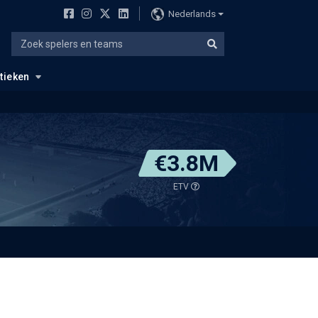
Nederlands
stieken
€3.8M
ETV