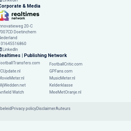
LinkedIn
Corporate & Media
Innovatieweg 20-C
7007CD Doetinchem
Nederland
+31645516860
LinkedIn
Realtimes | Publishing Network
FootballTransfers.com
FootballCritic.com
FCUpdate.nl
GPFans.com
MovieMeter.nl
MusicMeter.nl
WijWedden.net
Kelderklasse
Anfield Watch
MeeMetOranje.nl
ebeleid
Privacy policy
Disclaimer
Auteurs