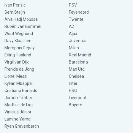
Ivan Perisic
PSV
Sem Steijn
Feyenoord
Anis Hadj Moussa
Twente
Ruben van Bommel
AZ
Wout Weghorst
Ajax
Davy Klaassen
Juventus
Memphis Depay
Milan
Erling Haaland
Real Madrid
Virgil van Dijk
Barcelona
Frenkie de Jong
Man Utd
Lionel Messi
Chelsea
Kylian Mbappé
Inter
Cristiano Ronaldo
PSG
Jurriën Timber
Liverpool
Matthijs de Ligt
Bayern
Vinícius Júnior
Lamine Yamal
Ryan Gravenberch