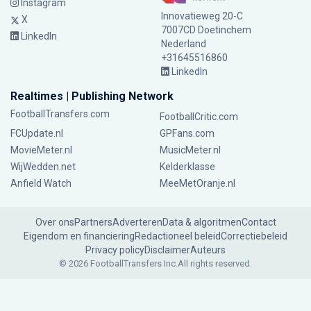
Instagram
Innovatieweg 20-C
X
7007CD Doetinchem
LinkedIn
Nederland
+31645516860
LinkedIn
Realtimes | Publishing Network
FootballTransfers.com
FootballCritic.com
FCUpdate.nl
GPFans.com
MovieMeter.nl
MusicMeter.nl
WijWedden.net
Kelderklasse
Anfield Watch
MeeMetOranje.nl
Over ons
Partners
Adverteren
Data & algoritmen
Contact
Eigendom en financiering
Redactioneel beleid
Correctiebeleid
Privacy policy
Disclaimer
Auteurs
© 2026 FootballTransfers Inc.
All rights reserved.