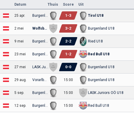
Datum
Thuis
Score
Uit
1
-
3
25 apr.
Burgenland U18
Tirol U18
3
-
2
2 mei
Wolfsberger AC U18
Burgenland U18
2
-
2
9 mei
Burgenland U18
Ried U18
1
-
2
23 mei
Burgenland U18
Red Bull U18
0
-
0
27 mei
LASK Juniors OÖ U18
Burgenland U18
29 aug.
Vorarlberg U18
15:00
Burgenland U18
5 sep.
Burgenland U18
15:00
LASK Juniors OÖ U18
12 sep.
Burgenland U18
15:00
Red Bull U18