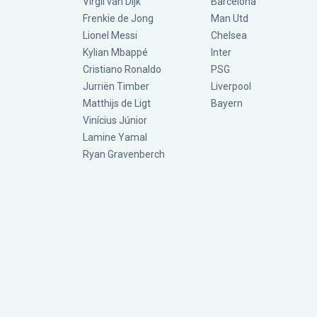
Virgil van Dijk
Barcelona
Frenkie de Jong
Man Utd
Lionel Messi
Chelsea
Kylian Mbappé
Inter
Cristiano Ronaldo
PSG
Jurriën Timber
Liverpool
Matthijs de Ligt
Bayern
Vinícius Júnior
Lamine Yamal
Ryan Gravenberch