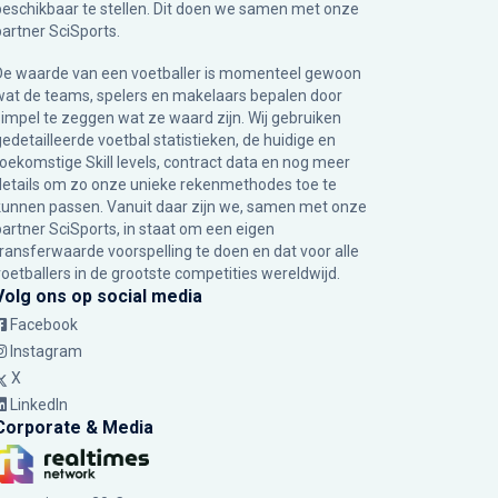
beschikbaar te stellen. Dit doen we samen met onze
partner
SciSports
.
De waarde van een voetballer is momenteel gewoon
wat de teams, spelers en makelaars bepalen door
simpel te zeggen wat ze waard zijn. Wij gebruiken
gedetailleerde voetbal statistieken, de huidige en
toekomstige Skill levels, contract data en nog meer
details om zo onze unieke rekenmethodes toe te
kunnen passen. Vanuit daar zijn we, samen met onze
partner SciSports, in staat om een eigen
transferwaarde voorspelling te doen en dat voor alle
voetballers in de grootste competities wereldwijd.
Volg ons op social media
Facebook
Instagram
X
LinkedIn
Corporate & Media