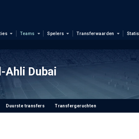
ties
Teams
Spelers
Transferwaarden
Stati
-Ahli Dubai
Duurste transfers
Transfergeruchten