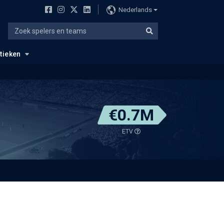
Nederlands
stieken
€0.7M
ETV