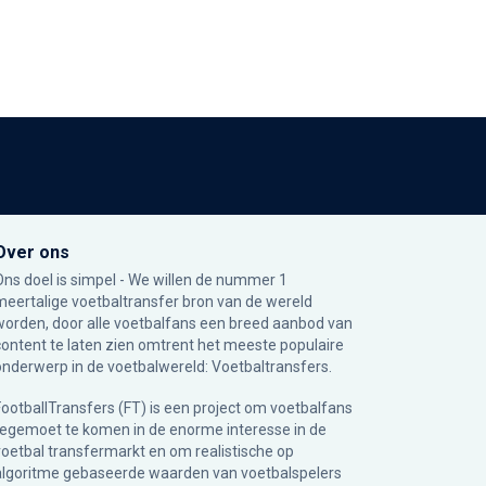
Over ons
Ons doel is simpel - We willen de nummer 1
meertalige voetbaltransfer bron van de wereld
worden, door alle voetbalfans een breed aanbod van
content te laten zien omtrent het meeste populaire
onderwerp in de voetbalwereld: Voetbaltransfers.
FootballTransfers (FT) is een project om voetbalfans
tegemoet te komen in de enorme interesse in de
voetbal transfermarkt en om realistische op
algoritme gebaseerde waarden van voetbalspelers