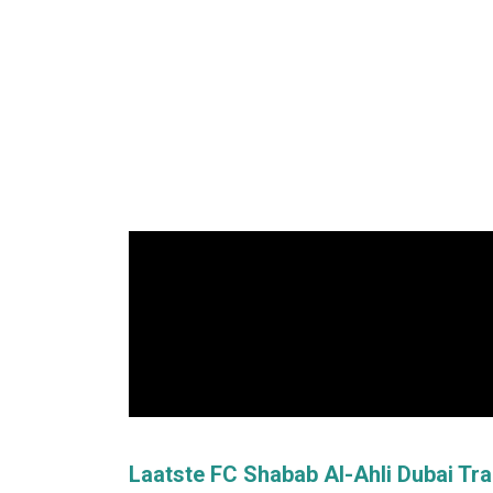
Laatste FC Shabab Al-Ahli Dubai Tr