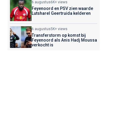
6 augustus
6K+ views
Feyenoord en PSV zien waarde
Lutsharel Geertruida kelderen
6 augustus
5K+ views
Transferstorm op komst bij
Feyenoord als Anis Hadj Moussa
verkocht is