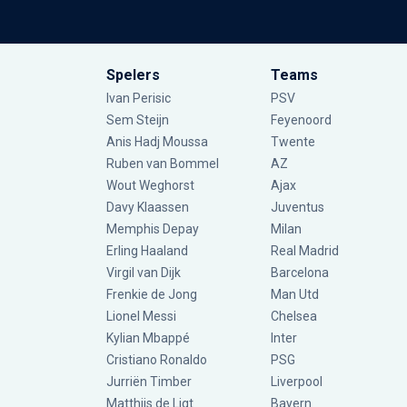
Spelers
Teams
Ivan Perisic
PSV
Sem Steijn
Feyenoord
Anis Hadj Moussa
Twente
Ruben van Bommel
AZ
Wout Weghorst
Ajax
Davy Klaassen
Juventus
Memphis Depay
Milan
Erling Haaland
Real Madrid
Virgil van Dijk
Barcelona
Frenkie de Jong
Man Utd
Lionel Messi
Chelsea
Kylian Mbappé
Inter
Cristiano Ronaldo
PSG
Jurriën Timber
Liverpool
Matthijs de Ligt
Bayern