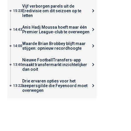
Vijf verborgen parels uit de
Eredivisie om dit seizoen op te
15:23
letten
Anis Hadj Moussa hoeft maar één
14:43
Premier League-club te overwegen
Waarde Brian Brobbey blijft maar
14:00
stijgen: opnieuw recordhoogte
Nieuwe FootballTransfers-app
maakt transfermarkt inzichtelijker
13:40
dan ooit
Drie ervaren opties voor het
keepersgilde die Feyenoord moet
13:22
overwegen