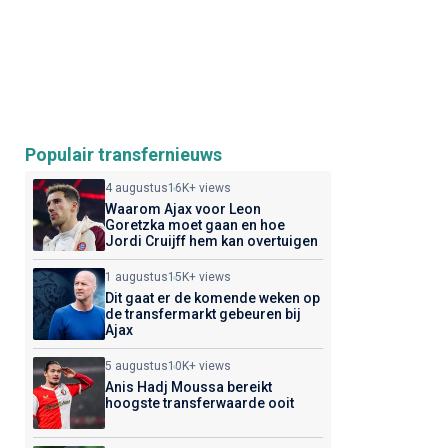
Populair transfernieuws
4 augustus
16K+ views
Waarom Ajax voor Leon
Goretzka moet gaan en hoe
Jordi Cruijff hem kan overtuigen
1 augustus
15K+ views
Dit gaat er de komende weken op
de transfermarkt gebeuren bij
Ajax
5 augustus
10K+ views
Anis Hadj Moussa bereikt
hoogste transferwaarde ooit