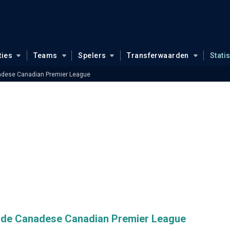
ties
Teams
Spelers
Transferwaarden
Stati
dese Canadian Premier League
in de Canadese Canadian Premier League