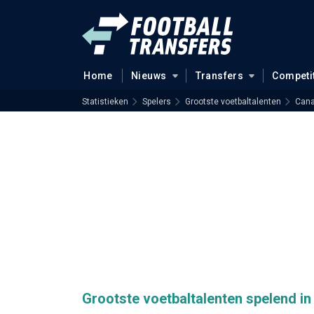
Home
Nieuws
Transfers
Competi
Statistieken
Spelers
Grootste voetbaltalenten
Cana
Grootste voetbaltalenten spelend 