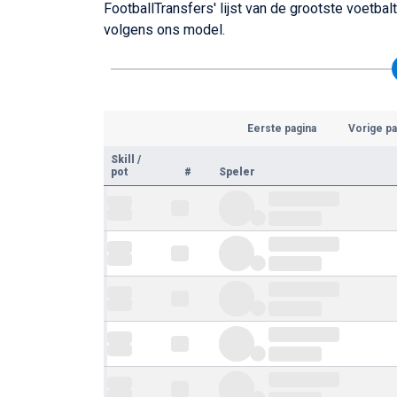
FootballTransfers' lijst van de grootste voetb
volgens ons model.
Eerste pagina
Vorige pa
Skill
/
pot
#
Speler