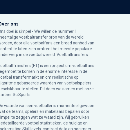
Over ons
Ons doel is simpel - We willen de nummer 1
meertalige voetbaltransfer bron van de wereld
worden, door alle voetbalfans een breed aanbod van
content te laten zien omtrent het meeste populaire
onderwerp in de voetbalwereld: Voetbaltransfers.
FootballTransfers (FT) is een project om voetbalfans
tegemoet te komen in de enorme interesse in de
voetbal transfermarkt en om realistische op
algoritme gebaseerde waarden van voetbalspelers
beschikbaar te stellen. Dit doen we samen met onze
partner
SciSports
.
De waarde van een voetballer is momenteel gewoon
wat de teams, spelers en makelaars bepalen door
simpel te zeggen wat ze waard zijn. Wij gebruiken
gedetailleerde voetbal statistieken, de huidige en
toekomstige Skill levels, contract data en nog meer