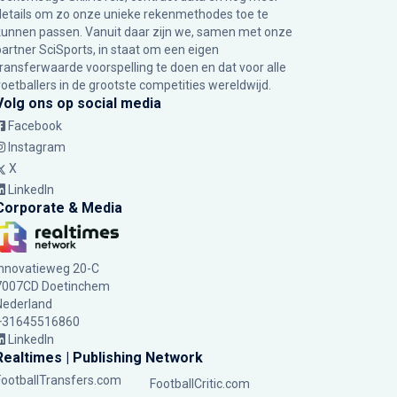
details om zo onze unieke rekenmethodes toe te
kunnen passen. Vanuit daar zijn we, samen met onze
partner SciSports, in staat om een eigen
transferwaarde voorspelling te doen en dat voor alle
voetballers in de grootste competities wereldwijd.
Volg ons op social media
Facebook
Instagram
X
LinkedIn
Corporate & Media
Innovatieweg 20-C
7007CD Doetinchem
Nederland
+31645516860
LinkedIn
Realtimes | Publishing Network
FootballTransfers.com
FootballCritic.com