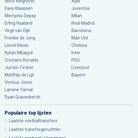
Wout Weghorst
Ajax
Davy Klaassen
Juventus
Memphis Depay
Milan
Erling Haaland
Real Madrid
Virgil van Dijk
Barcelona
Frenkie de Jong
Man Utd
Lionel Messi
Chelsea
Kylian Mbappé
Inter
Cristiano Ronaldo
PSG
Jurriën Timber
Liverpool
Matthijs de Ligt
Bayern
Vinícius Júnior
Lamine Yamal
Ryan Gravenberch
Populaire top lijsten
Laatste voetbaltransfers
Laatste transfergeruchten