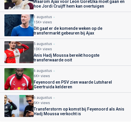
Waarom Ajax voor Leon Goretzka moet gaan en
hoe Jordi Cruijff hem kan overtuigen
1 augustus
15K+ views
Dit gaat er de komende weken op de
transfermarkt gebeuren bij Ajax
5 augustus
10K+ views
Anis Hadj Moussa bereikt hoogste
transferwaarde ooit
6 augustus
6K+ views
Feyenoord en PSV zien waarde Lutsharel
Geertruida kelderen
6 augustus
5K+ views
Transferstorm op komst bij Feyenoord als Anis
Hadj Moussa verkocht is