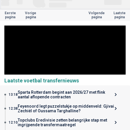
Eerste
Vorige
Volgende
Laatste
pagina
pagina
pagina
pagina
Laatste voetbal transfernieuws
Sparta Rotterdam begint aan 2026/27 met flink
13:18
aantal aflopende contracten
Feyenoord legt puzzelstukje op middenveld: Gjivai
12:38
Zechiël of Oussama Targhalline?
Topclubs Eredivisie zetten belangrijke stap met
12:10
ingrijpende transfermaatregel