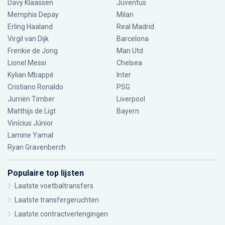
Davy Klaassen
Juventus
Memphis Depay
Milan
Erling Haaland
Real Madrid
Virgil van Dijk
Barcelona
Frenkie de Jong
Man Utd
Lionel Messi
Chelsea
Kylian Mbappé
Inter
Cristiano Ronaldo
PSG
Jurriën Timber
Liverpool
Matthijs de Ligt
Bayern
Vinícius Júnior
Lamine Yamal
Ryan Gravenberch
Populaire top lijsten
Laatste voetbaltransfers
Laatste transfergeruchten
Laatste contractverlengingen