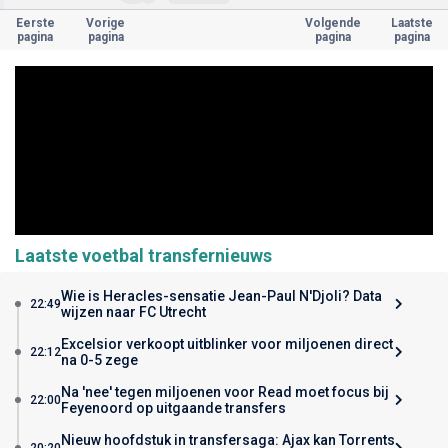
Eerste
Vorige
Volgende
Laatste
pagina
pagina
pagina
pagina
Laatste voetbal transfernieuws
Wie is Heracles-sensatie Jean-Paul N'Djoli? Data
22:49
wijzen naar FC Utrecht
Excelsior verkoopt uitblinker voor miljoenen direct
22:12
na 0-5 zege
Na 'nee' tegen miljoenen voor Read moet focus bij
22:00
Feyenoord op uitgaande transfers
Nieuw hoofdstuk in transfersaga: Ajax kan Torrents
20:20