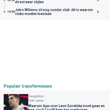
direct weer slijten
Jetro Willems zit nog zonder club: dit is waarom
19:50
clubs moeten toeslaan
Populair transfernieuws
4 augustus
16K+ views
Waarom Ajax voor Leon Goretzka moet gaan en
hoe Jordi Cruijff hem kan overtuigen