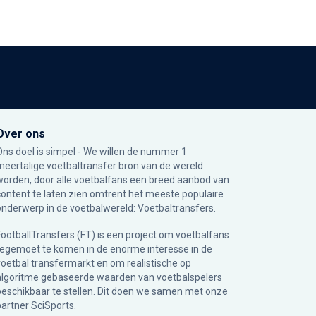
Over ons
Ons doel is simpel - We willen de nummer 1
meertalige voetbaltransfer bron van de wereld
worden, door alle voetbalfans een breed aanbod van
content te laten zien omtrent het meeste populaire
onderwerp in de voetbalwereld: Voetbaltransfers.
FootballTransfers (FT) is een project om voetbalfans
tegemoet te komen in de enorme interesse in de
voetbal transfermarkt en om realistische op
algoritme gebaseerde waarden van voetbalspelers
beschikbaar te stellen. Dit doen we samen met onze
partner
SciSports
.