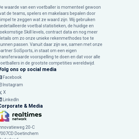
De waarde van een voetballer is momenteel gewoon
wat de teams, spelers en makelaars bepalen door
simpel te zeggen wat ze waard zijn. Wij gebruiken
gedetailleerde voetbal statistieken, de huidige en
toekomstige Skill levels, contract data en nog meer
details om zo onze unieke rekenmethodes toe te
kunnen passen. Vanuit daar zijn we, samen met onze
partner SciSports, in staat om een eigen
transferwaarde voorspelling te doen en dat voor alle
voetballers in de grootste competities wereldwijd.
Volg ons op social media
Facebook
Instagram
X
LinkedIn
Corporate & Media
Innovatieweg 20-C
7007CD Doetinchem