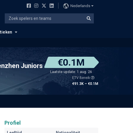
Nederlands
stieken
€0.1M
nzhen Juniors
Laatste update: 1 aug. 26
ETV Bereik
€91.3K – €0.1M
Profiel
Leeftijd
Nationaliteit