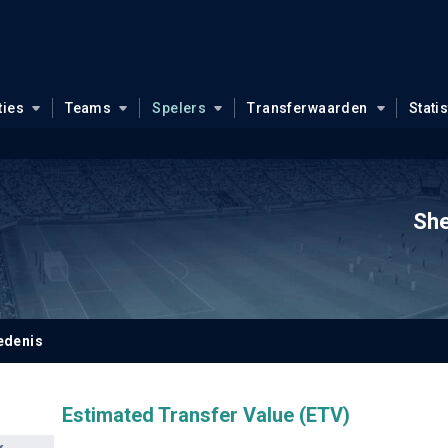
ties
Teams
Spelers
Transferwaarden
Stati
She
edenis
Estimated Transfer Value (ETV)