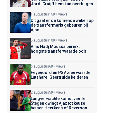
Jordi Cruijff hem kan overtuigen
1 augustus
15K+ views
Dit gaat er de komende weken op
de transfermarkt gebeuren bij
Ajax
5 augustus
10K+ views
Anis Hadj Moussa bereikt
hoogste transferwaarde ooit
6 augustus
6K+ views
Feyenoord en PSV zien waarde
Lutsharel Geertruida kelderen
2 augustus
5K+ views
Langverwachte komst van Ter
Stegen dwingt Ajax tot keuze
tussen Heerkens of Reverson