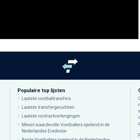
Populaire top lijsten
Laatste voetbaltransfers
Laatste transfergeruchten
Laatste contractverlengingen
Meest waardevolle Voetballers spelend in de
Nederlandse Eredivisie
Beste Voetballers spelend in de Nederlandse