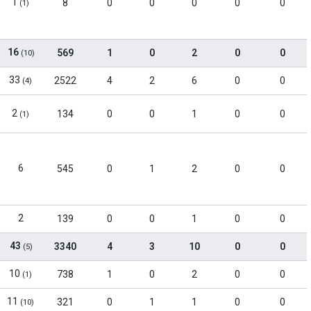
1
8
0
0
0
0
0
(1)
16
569
1
0
2
0
0
(10)
33
2522
4
2
6
0
0
(4)
2
134
0
0
1
0
0
(1)
6
545
0
1
2
0
0
2
139
0
0
1
0
0
43
3340
4
3
10
0
0
(5)
10
738
1
0
2
0
0
(1)
11
321
0
1
1
0
0
(10)