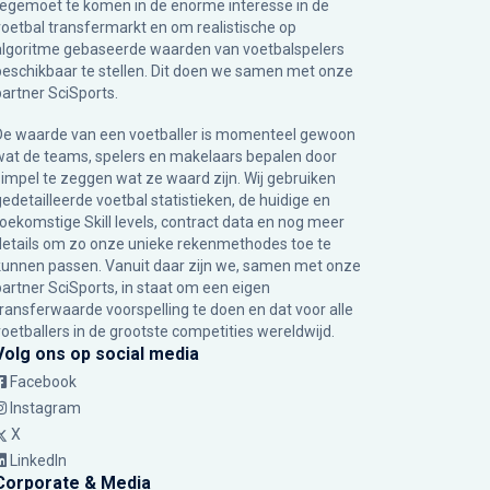
tegemoet te komen in de enorme interesse in de
voetbal transfermarkt en om realistische op
algoritme gebaseerde waarden van voetbalspelers
beschikbaar te stellen. Dit doen we samen met onze
partner
SciSports
.
De waarde van een voetballer is momenteel gewoon
wat de teams, spelers en makelaars bepalen door
simpel te zeggen wat ze waard zijn. Wij gebruiken
gedetailleerde voetbal statistieken, de huidige en
toekomstige Skill levels, contract data en nog meer
details om zo onze unieke rekenmethodes toe te
kunnen passen. Vanuit daar zijn we, samen met onze
partner SciSports, in staat om een eigen
transferwaarde voorspelling te doen en dat voor alle
voetballers in de grootste competities wereldwijd.
Volg ons op social media
Facebook
Instagram
X
LinkedIn
Corporate & Media