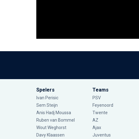
Spelers
Teams
Ivan Perisic
PSV
Sem Steijn
Feyenoord
Anis Hadj Moussa
Twente
Ruben van Bommel
AZ
Wout Weghorst
Ajax
Davy Klaassen
Juventus