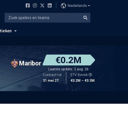
Nederlands
stieken
€0.2M
Maribor
Laatste update: 2 aug. 26
Contract tot
ETV Bereik
31 mei 27
€0.2M – €0.3M