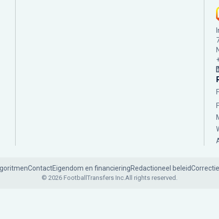
lgoritmen
Contact
Eigendom en financiering
Redactioneel beleid
Correcti
© 2026 FootballTransfers Inc.
All rights reserved.