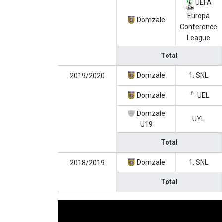
UEFA
Europa
Domzale
Conference
League
Total
Domzale
1. SNL
2019/2020
Domzale
UEL
Domzale
UYL
U19
Total
Domzale
1. SNL
2018/2019
Total