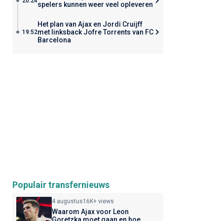
20:24
spelers kunnen weer veel opleveren
Het plan van Ajax en Jordi Cruijff
met linksback Jofre Torrents van FC
19:52
Barcelona
Populair transfernieuws
4 augustus
16K+ views
Waarom Ajax voor Leon
Goretzka moet gaan en hoe