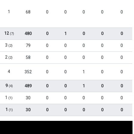
1
68
0
0
0
0
0
12
480
0
1
0
0
0
(7)
3
79
0
0
0
0
0
(2)
2
58
0
0
0
0
0
(2)
4
352
0
0
1
0
0
9
489
0
0
1
0
0
(4)
1
30
0
0
0
0
0
(1)
1
30
0
0
0
0
0
(1)