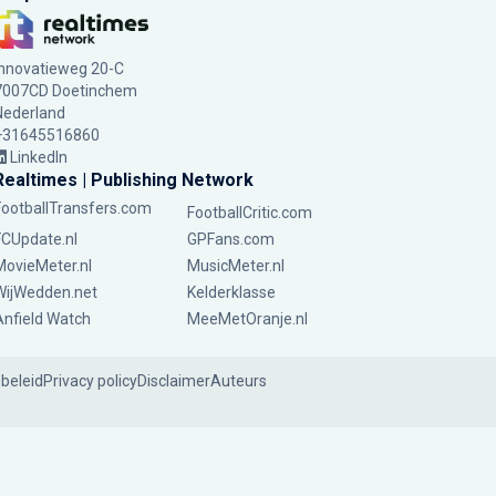
Innovatieweg 20-C
7007CD Doetinchem
Nederland
+31645516860
LinkedIn
Realtimes | Publishing Network
FootballTransfers.com
FootballCritic.com
FCUpdate.nl
GPFans.com
MovieMeter.nl
MusicMeter.nl
WijWedden.net
Kelderklasse
Anfield Watch
MeeMetOranje.nl
ebeleid
Privacy policy
Disclaimer
Auteurs