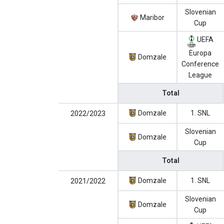
Slovenian
Maribor
Cup
UEFA
Europa
Domzale
Conference
League
Total
Domzale
1. SNL
2022/2023
Slovenian
Domzale
Cup
Total
Domzale
1. SNL
2021/2022
Slovenian
Domzale
Cup