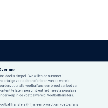
Over ons
Ons doel is simpel - We willen de nummer 1
meertalige voetbaltransfer bron van de wereld
worden, door alle voetbalfans een breed aanbod van
content te laten zien omtrent het meeste populaire
onderwerp in de voetbalwereld: Voetbaltransfers.
FootballTransfers (FT) is een project om voetbalfans