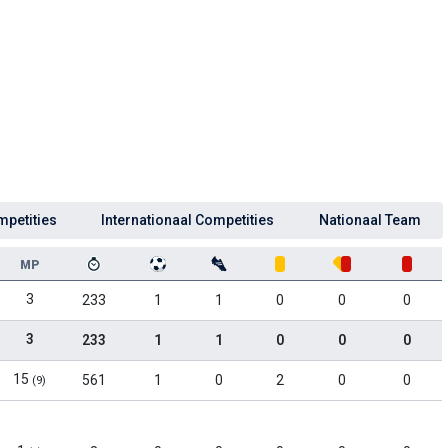
mpetities
Internationaal Competities
Nationaal Team
MP
3
233
1
1
0
0
0
3
233
1
1
0
0
0
15
561
1
0
2
0
0
(9)