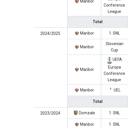
Maribor
Conference
League
Total
Maribor
1. SNL
2024/2025
Slovenian
Maribor
Cup
UEFA
Europa
Maribor
Conference
League
Maribor
UEL
Total
Domzale
1. SNL
2023/2024
Maribor
1. SNL