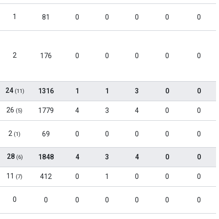
1
81
0
0
0
0
0
2
176
0
0
0
0
0
24
1316
1
1
3
0
0
(11)
26
1779
4
3
4
0
0
(5)
2
69
0
0
0
0
0
(1)
28
1848
4
3
4
0
0
(6)
11
412
0
1
0
0
0
(7)
0
0
0
0
0
0
0