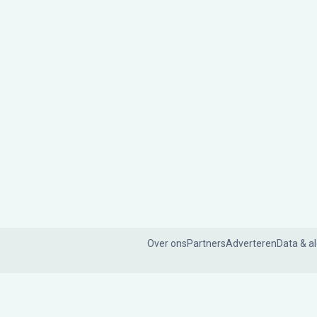
Over ons
Partners
Adverteren
Data & a