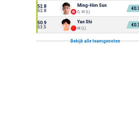
Ming-Him Sun
52.8
€0.
52.8
D, M (L)
Yan Shi
50.9
€0.
53.5
M (L)
Bekijk alle teamgenoten