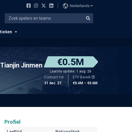
Nederlands
stieken
€0.5M
Tianjin Jinmen
Laatste update: 1 aug. 26
Contract tot
ETV Bereik
31 dec. 27
€0.4M – €0.6M
Profiel
Leeftijd
Nationaliteit