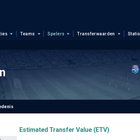
ties
Teams
Spelers
Transferwaarden
Stati
n
edenis
Estimated Transfer Value (ETV)