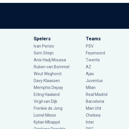
Spelers
Teams
Ivan Perisic
PSV
Sem Steijn
Feyenoord
Anis Hadj Moussa
Twente
Ruben van Bommel
AZ
Wout Weghorst
Ajax
Davy Klaassen
Juventus
Memphis Depay
Milan
Erling Haaland
Real Madrid
Virgil van Dijk
Barcelona
Frenkie de Jong
Man Utd
Lionel Messi
Chelsea
Kylian Mbappé
Inter