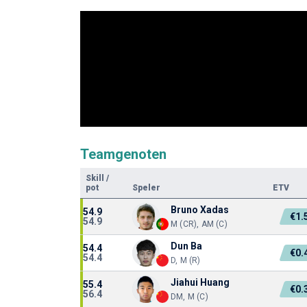
Teamgenoten
Skill
/
pot
Speler
ETV
Bruno Xadas
54.9
€1.
54.9
M (CR), AM (C)
Dun Ba
54.4
€0.
54.4
D, M (R)
Jiahui Huang
55.4
€0.
56.4
DM, M (C)