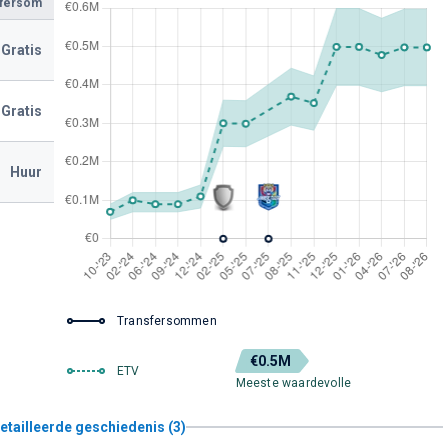
sfersom
Gratis
Gratis
Huur
Transfersommen
€0.5M
ETV
Meeste waardevolle
etailleerde geschiedenis (3)