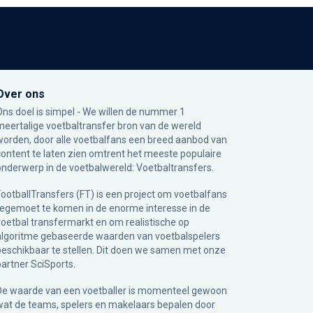
Over ons
Ons doel is simpel - We willen de nummer 1
meertalige voetbaltransfer bron van de wereld
worden, door alle voetbalfans een breed aanbod van
content te laten zien omtrent het meeste populaire
onderwerp in de voetbalwereld: Voetbaltransfers.
FootballTransfers (FT) is een project om voetbalfans
tegemoet te komen in de enorme interesse in de
voetbal transfermarkt en om realistische op
algoritme gebaseerde waarden van voetbalspelers
beschikbaar te stellen. Dit doen we samen met onze
partner
SciSports
.
De waarde van een voetballer is momenteel gewoon
wat de teams, spelers en makelaars bepalen door