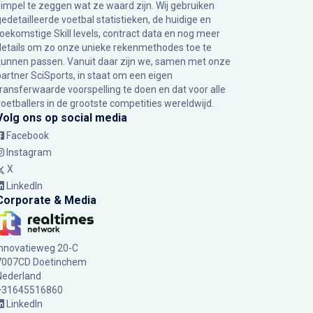
simpel te zeggen wat ze waard zijn. Wij gebruiken
gedetailleerde voetbal statistieken, de huidige en
toekomstige Skill levels, contract data en nog meer
details om zo onze unieke rekenmethodes toe te
kunnen passen. Vanuit daar zijn we, samen met onze
partner SciSports, in staat om een eigen
transferwaarde voorspelling te doen en dat voor alle
voetballers in de grootste competities wereldwijd.
Volg ons op social media
Facebook
Instagram
X
LinkedIn
Corporate & Media
Innovatieweg 20-C
7007CD Doetinchem
Nederland
+31645516860
LinkedIn