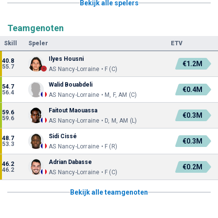
Bekijk alle spelers
Teamgenoten
Skill
Speler
ETV
Ilyes Housni
40.8
€1.2M
55.7
AS Nancy-Lorraine • F (C)
Walid Bouabdeli
54.7
€0.4M
56.4
AS Nancy-Lorraine • M, F, AM (C)
Faitout Maouassa
59.6
€0.3M
59.6
AS Nancy-Lorraine • D, M, AM (L)
Sidi Cissé
48.7
€0.3M
53.3
AS Nancy-Lorraine • F (R)
Adrian Dabasse
46.2
€0.2M
46.2
AS Nancy-Lorraine • F (C)
Bekijk alle teamgenoten