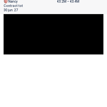
Nancy
€0.2M – €0.4M
Contract tot
30 jun. 27