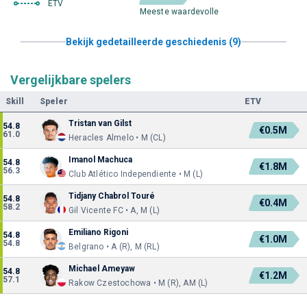
ETV
Meeste waardevolle
Bekijk gedetailleerde geschiedenis (9)
Vergelijkbare spelers
Skill
Speler
ETV
Tristan van Gilst
54.8
€0.5M
61.0
Heracles Almelo • M (CL)
Imanol Machuca
54.8
€1.8M
56.3
Club Atlético Independiente • M (L)
Tidjany Chabrol Touré
54.8
€0.4M
58.2
Gil Vicente FC • A, M (L)
Emiliano Rigoni
54.8
€1.0M
54.8
Belgrano • A (R), M (RL)
Michael Ameyaw
54.8
€1.2M
57.1
Rakow Czestochowa • M (R), AM (L)