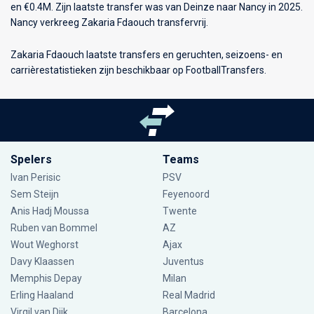
en €0.4M. Zijn laatste transfer was van Deinze naar Nancy in 2025.
Nancy verkreeg Zakaria Fdaouch transfervrij.
Zakaria Fdaouch laatste transfers en geruchten, seizoens- en
carrièrestatistieken zijn beschikbaar op FootballTransfers.
Spelers
Teams
Ivan Perisic
PSV
Sem Steijn
Feyenoord
Anis Hadj Moussa
Twente
Ruben van Bommel
AZ
Wout Weghorst
Ajax
Davy Klaassen
Juventus
Memphis Depay
Milan
Erling Haaland
Real Madrid
Virgil van Dijk
Barcelona