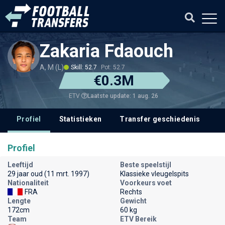
Zakaria Fdaouch
A, M (L)
Skill: 52.7
Pot: 52.7
€0.3M
Laatste update: 1 aug. 26
ETV
Profiel
Statistieken
Transfer geschiedenis
V
Profiel
Leeftijd
Beste speelstijl
29 jaar oud (11 mrt. 1997)
Klassieke vleugelspits
Nationaliteit
Voorkeurs voet
FRA
Rechts
Lengte
Gewicht
172cm
60 kg
Team
ETV Bereik