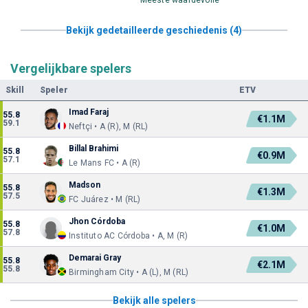
Bekijk gedetailleerde geschiedenis (4)
Vergelijkbare spelers
Skill
Speler
ETV
Imad Faraj
55.8
€1.1M
59.1
Neftçi • A (R), M (RL)
Billal Brahimi
55.8
€0.9M
57.1
Le Mans FC • A (R)
Madson
55.8
€1.3M
57.5
FC Juárez • M (RL)
Jhon Córdoba
55.8
€1.0M
57.8
Instituto AC Córdoba • A, M (R)
Demarai Gray
55.8
€2.1M
55.8
Birmingham City • A (L), M (RL)
Bekijk alle spelers