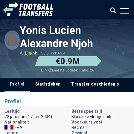
Yonis Lucien
Alexandre Njoh
A (L)
Skill: 53.6
Pot: 63.4
€0.9M
Laatste update: 1 aug. 26
ETV
Profiel
Statistieken
Transfer geschiedenis
V
Profiel
Leeftijd
Beste speelstijl
22 jaar oud (17 jan. 2004)
Klassieke vleugelspits
Nationaliteit
Voorkeurs voet
FRA
Rechts
Lengte
Gewicht