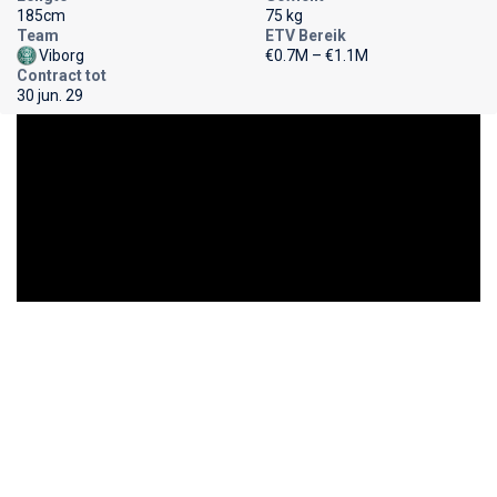
185cm
75 kg
Team
ETV Bereik
Viborg
€0.7M – €1.1M
Contract tot
30 jun. 29