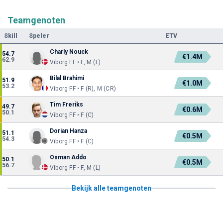
Teamgenoten
Skill
Speler
ETV
Charly Nouck
54.7
€1.4M
62.9
Viborg FF • F, M (L)
Bilal Brahimi
51.9
€1.0M
53.2
Viborg FF • F (R), M (CR)
Tim Freriks
49.7
€0.6M
50.1
Viborg FF • F (C)
Dorian Hanza
51.1
€0.5M
54.3
Viborg FF • F (C)
Osman Addo
50.1
€0.5M
56.7
Viborg FF • F, M (L)
Bekijk alle teamgenoten