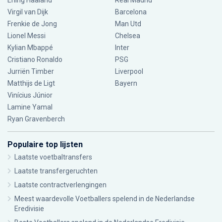
Erling Haaland
Real Madrid
Virgil van Dijk
Barcelona
Frenkie de Jong
Man Utd
Lionel Messi
Chelsea
Kylian Mbappé
Inter
Cristiano Ronaldo
PSG
Jurriën Timber
Liverpool
Matthijs de Ligt
Bayern
Vinícius Júnior
Lamine Yamal
Ryan Gravenberch
Populaire top lijsten
Laatste voetbaltransfers
Laatste transfergeruchten
Laatste contractverlengingen
Meest waardevolle Voetballers spelend in de Nederlandse
Eredivisie