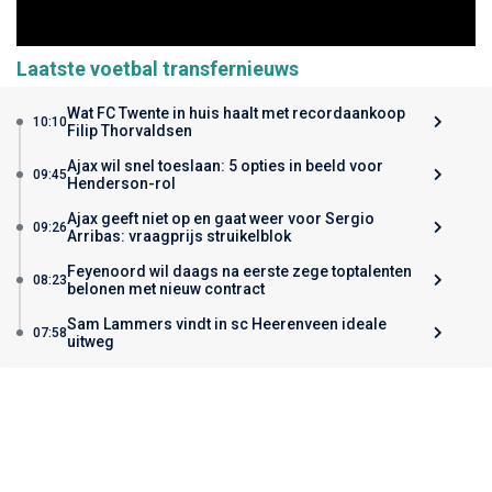
Laatste voetbal transfernieuws
Wat FC Twente in huis haalt met recordaankoop
10:10
Filip Thorvaldsen
Ajax wil snel toeslaan: 5 opties in beeld voor
09:45
Henderson-rol
Ajax geeft niet op en gaat weer voor Sergio
09:26
Arribas: vraagprijs struikelblok
Feyenoord wil daags na eerste zege toptalenten
08:23
belonen met nieuw contract
Sam Lammers vindt in sc Heerenveen ideale
07:58
uitweg