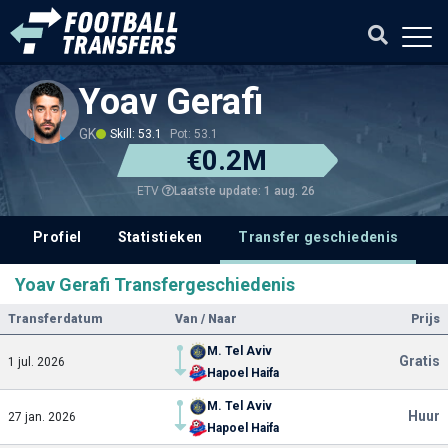
Yoav Gerafi
GK
Skill: 53.1
Pot: 53.1
€0.2M
Laatste update: 1 aug. 26
ETV
Profiel
Statistieken
Transfer geschiedenis
V
Yoav Gerafi Transfergeschiedenis
Transferdatum
Van / Naar
Prijs
M. Tel Aviv
Gratis
1 jul. 2026
Hapoel Haifa
M. Tel Aviv
Huur
27 jan. 2026
Hapoel Haifa