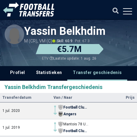
Yassin Belkhdim
M (CR), VM (C)
Skill: 60.9
Pot: 67.3
€5.7M
Laatste update: 1 aug. 26
ETV
Profiel
Statistieken
Transfer geschiedenis
V
Yassin Belkhdim Transfergeschiedenis
Transferdatum
Van / Naar
Prijs
Football Club Mantois
1 jul. 2020
Angers
Mantois 78 U17
1 jul. 2019
Football Club Mantois