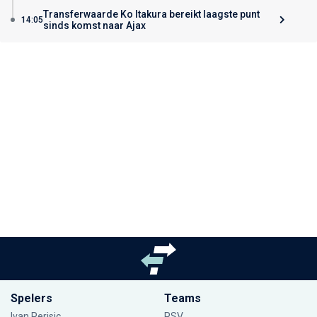
Transferwaarde Ko Itakura bereikt laagste punt
14:05
sinds komst naar Ajax
Spelers
Teams
Ivan Perisic
PSV