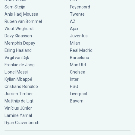
Sem Steijn
Feyenoord
Anis Hadj Moussa
Twente
Ruben van Bommel
AZ
Wout Weghorst
Ajax
Davy Klaassen
Juventus
Memphis Depay
Milan
Erling Haaland
Real Madrid
Virgil van Dijk
Barcelona
Frenkie de Jong
Man Utd
Lionel Messi
Chelsea
Kylian Mbappé
Inter
Cristiano Ronaldo
PSG
Jurriën Timber
Liverpool
Matthijs de Ligt
Bayern
Vinícius Júnior
Lamine Yamal
Ryan Gravenberch