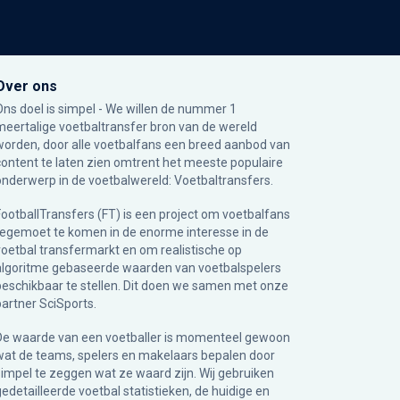
Over ons
Ons doel is simpel - We willen de nummer 1
meertalige voetbaltransfer bron van de wereld
worden, door alle voetbalfans een breed aanbod van
content te laten zien omtrent het meeste populaire
onderwerp in de voetbalwereld: Voetbaltransfers.
FootballTransfers (FT) is een project om voetbalfans
tegemoet te komen in de enorme interesse in de
voetbal transfermarkt en om realistische op
algoritme gebaseerde waarden van voetbalspelers
beschikbaar te stellen. Dit doen we samen met onze
partner
SciSports
.
De waarde van een voetballer is momenteel gewoon
wat de teams, spelers en makelaars bepalen door
simpel te zeggen wat ze waard zijn. Wij gebruiken
gedetailleerde voetbal statistieken, de huidige en