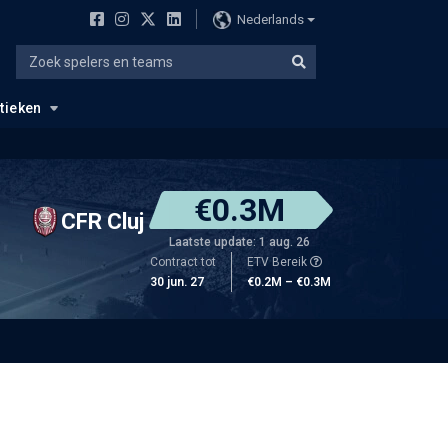
Nederlands
stieken
€0.3M
CFR Cluj
Laatste update: 1 aug. 26
Contract tot
ETV Bereik
30 jun. 27
€0.2M – €0.3M