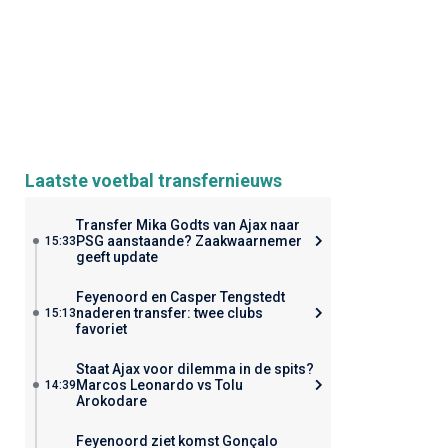
Laatste voetbal transfernieuws
Transfer Mika Godts van Ajax naar
PSG aanstaande? Zaakwaarnemer
15:33
geeft update
Feyenoord en Casper Tengstedt
naderen transfer: twee clubs
15:13
favoriet
Staat Ajax voor dilemma in de spits?
Marcos Leonardo vs Tolu
14:39
Arokodare
Feyenoord ziet komst Gonçalo