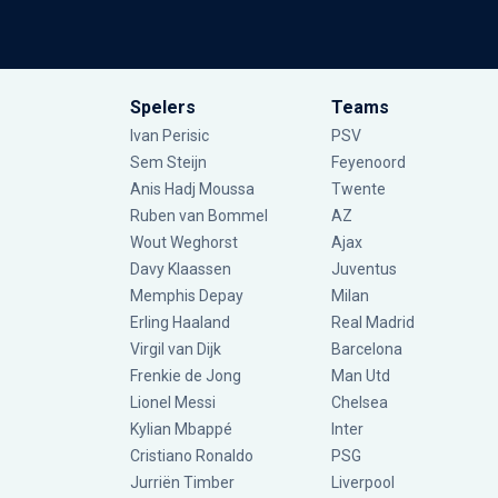
Spelers
Teams
Ivan Perisic
PSV
Sem Steijn
Feyenoord
Anis Hadj Moussa
Twente
Ruben van Bommel
AZ
Wout Weghorst
Ajax
Davy Klaassen
Juventus
Memphis Depay
Milan
Erling Haaland
Real Madrid
Virgil van Dijk
Barcelona
Frenkie de Jong
Man Utd
Lionel Messi
Chelsea
Kylian Mbappé
Inter
Cristiano Ronaldo
PSG
Jurriën Timber
Liverpool