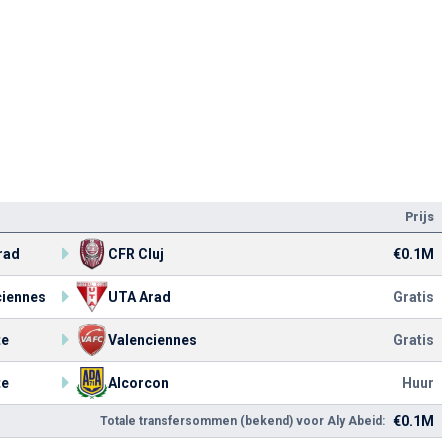
Prijs
rad
CFR Cluj
€0.1M
ciennes
UTA Arad
Gratis
te
Valenciennes
Gratis
te
Alcorcon
Huur
€0.1M
Totale transfersommen (bekend) voor Aly Abeid: