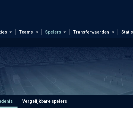
ties
Teams
Spelers
Transferwaarden
Stati
edenis
Vergelijkbare spelers