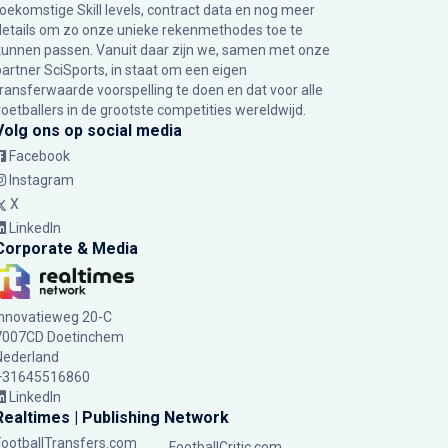
toekomstige Skill levels, contract data en nog meer
details om zo onze unieke rekenmethodes toe te
kunnen passen. Vanuit daar zijn we, samen met onze
partner SciSports, in staat om een eigen
transferwaarde voorspelling te doen en dat voor alle
voetballers in de grootste competities wereldwijd.
Volg ons op social media
Facebook
Instagram
X
LinkedIn
Corporate & Media
Innovatieweg 20-C
7007CD Doetinchem
Nederland
+31645516860
LinkedIn
Realtimes | Publishing Network
FootballTransfers.com
FootballCritic.com