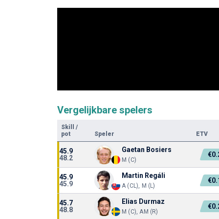
Vergelijkbare spelers
Skill
/
pot
Speler
ETV
Gaetan Bosiers
45.9
€0
48.2
M (C)
Martin Regáli
45.9
€0
45.9
A (CL), M (L)
Elias Durmaz
45.7
€0
48.8
M (C), AM (R)