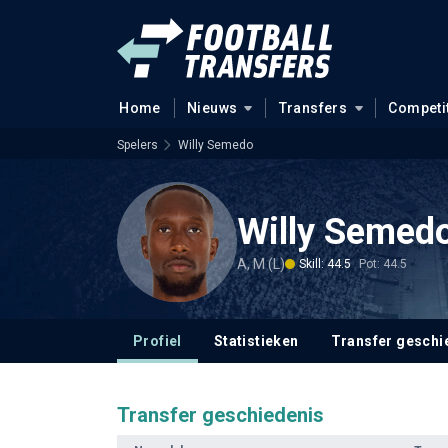
Home
Nieuws
Transfers
Competi
Spelers
Willy Semedo
Willy Semed
A, M (L)
Skill: 44.5
Pot: 44.5
Profiel
Statistieken
Transfer geschi
Transfer geschiedenis