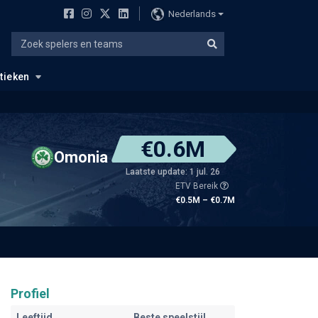
Nederlands
stieken
€0.6M
Omonia
Laatste update: 1 jul. 26
ETV Bereik
€0.5M – €0.7M
Profiel
Leeftijd
Beste speelstijl