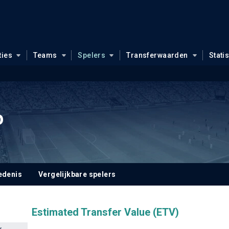
ties
Teams
Spelers
Transferwaarden
Stati
o
edenis
Vergelijkbare spelers
Estimated Transfer Value (ETV)