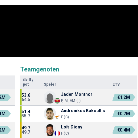
Teamgenoten
Skill
/
pot
Speler
ETV
Jaden Montnor
53.6
.2M
€1.2M
64.5
F, M, AM (L)
Andronikos Kakoullis
51.4
.1M
€0.7M
55.7
F (C)
Loïs Diony
49.7
.2M
€0.4M
49.7
F (C)