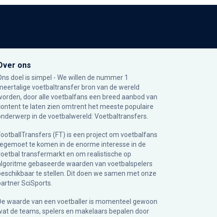
Over ons
Ons doel is simpel - We willen de nummer 1
meertalige voetbaltransfer bron van de wereld
worden, door alle voetbalfans een breed aanbod van
content te laten zien omtrent het meeste populaire
onderwerp in de voetbalwereld: Voetbaltransfers.
FootballTransfers (FT) is een project om voetbalfans
tegemoet te komen in de enorme interesse in de
voetbal transfermarkt en om realistische op
algoritme gebaseerde waarden van voetbalspelers
beschikbaar te stellen. Dit doen we samen met onze
partner
SciSports
.
De waarde van een voetballer is momenteel gewoon
wat de teams, spelers en makelaars bepalen door