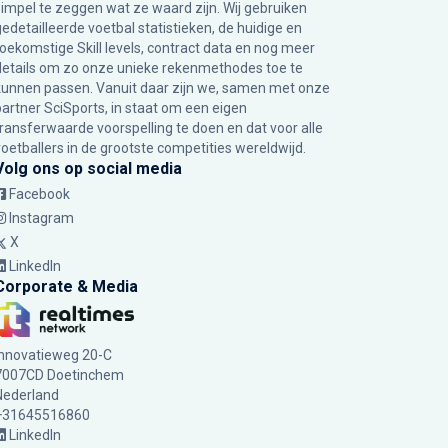
simpel te zeggen wat ze waard zijn. Wij gebruiken
gedetailleerde voetbal statistieken, de huidige en
toekomstige Skill levels, contract data en nog meer
details om zo onze unieke rekenmethodes toe te
kunnen passen. Vanuit daar zijn we, samen met onze
partner SciSports, in staat om een eigen
transferwaarde voorspelling te doen en dat voor alle
voetballers in de grootste competities wereldwijd.
Volg ons op social media
Facebook
Instagram
X
LinkedIn
Corporate & Media
Innovatieweg 20-C
7007CD Doetinchem
Nederland
+31645516860
LinkedIn