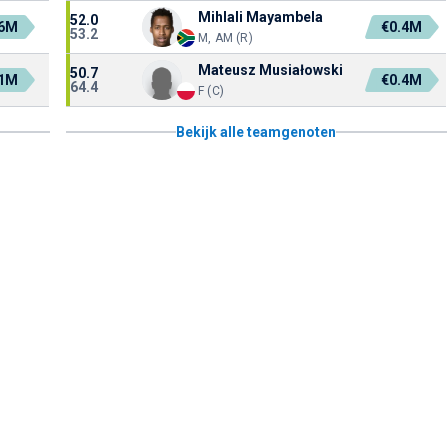
Mihlali Mayambela
52.0
.6M
€0.4M
53.2
M, AM (R)
Mateusz Musiałowski
50.7
.1M
€0.4M
64.4
F (C)
Bekijk alle teamgenoten