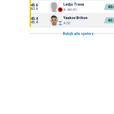
Ledjo Tresa
45.6
€0
63.6
A, AM (R)
Yaakov Brihon
45.4
€0
45.4
A (R)
Bekijk alle spelers