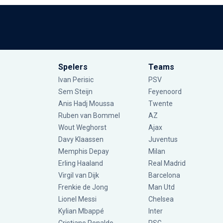
Spelers
Teams
Ivan Perisic
PSV
Sem Steijn
Feyenoord
Anis Hadj Moussa
Twente
Ruben van Bommel
AZ
Wout Weghorst
Ajax
Davy Klaassen
Juventus
Memphis Depay
Milan
Erling Haaland
Real Madrid
Virgil van Dijk
Barcelona
Frenkie de Jong
Man Utd
Lionel Messi
Chelsea
Kylian Mbappé
Inter