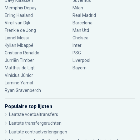
Davy Klaassen
Juventus
Memphis Depay
Milan
Erling Haaland
Real Madrid
Virgil van Dijk
Barcelona
Frenkie de Jong
Man Utd
Lionel Messi
Chelsea
Kylian Mbappé
Inter
Cristiano Ronaldo
PSG
Jurriën Timber
Liverpool
Matthijs de Ligt
Bayern
Vinícius Júnior
Lamine Yamal
Ryan Gravenberch
Populaire top lijsten
Laatste voetbaltransfers
Laatste transfergeruchten
Laatste contractverlengingen