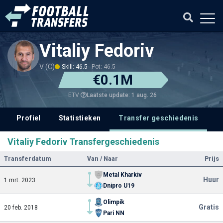
Vitaliy Fedoriv
V (C)
Skill: 46.5
Pot: 46.5
€0.1M
Laatste update: 1 aug. 26
ETV
Profiel
Statistieken
Transfer geschiedenis
V
Vitaliy Fedoriv Transfergeschiedenis
Transferdatum
Van / Naar
Prijs
Metal Kharkiv
Huur
1 mrt. 2023
Dnipro U19
Olimpik
Gratis
20 feb. 2018
Pari NN