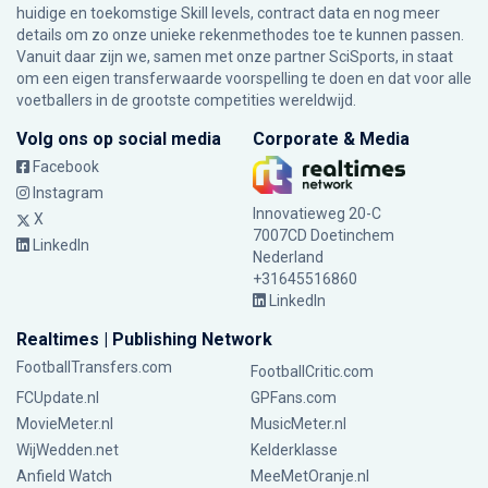
huidige en toekomstige Skill levels, contract data en nog meer
details om zo onze unieke rekenmethodes toe te kunnen passen.
Vanuit daar zijn we, samen met onze partner SciSports, in staat
om een eigen transferwaarde voorspelling te doen en dat voor alle
voetballers in de grootste competities wereldwijd.
Volg ons op social media
Corporate & Media
Facebook
Instagram
Innovatieweg 20-C
X
7007CD Doetinchem
LinkedIn
Nederland
+31645516860
LinkedIn
Realtimes | Publishing Network
FootballTransfers.com
FootballCritic.com
FCUpdate.nl
GPFans.com
MovieMeter.nl
MusicMeter.nl
WijWedden.net
Kelderklasse
Anfield Watch
MeeMetOranje.nl