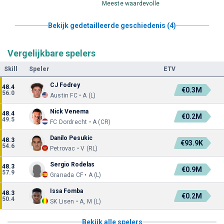
Meeste waardevolle
Bekijk gedetailleerde geschiedenis (4)
Vergelijkbare spelers
Skill
Speler
ETV
CJ Fodrey
48.4
€0.3M
56.0
Austin FC • A (L)
Nick Venema
48.4
€0.2M
49.5
FC Dordrecht • A (CR)
Danilo Pesukic
48.3
€93.9K
54.6
Petrovac • V (RL)
Sergio Rodelas
48.3
€0.9M
57.9
Granada CF • A (L)
Issa Fomba
48.3
€0.2M
50.4
SK Lisen • A, M (L)
Bekijk alle spelers