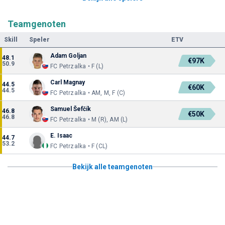
Teamgenoten
Skill
Speler
ETV
Adam Goljan
48.1
€97K
50.9
FC Petrzalka • F (L)
Carl Magnay
44.5
€60K
44.5
FC Petrzalka • AM, M, F (C)
Samuel Šefčík
46.8
€50K
46.8
FC Petrzalka • M (R), AM (L)
E. Isaac
44.7
53.2
FC Petrzalka • F (CL)
Bekijk alle teamgenoten