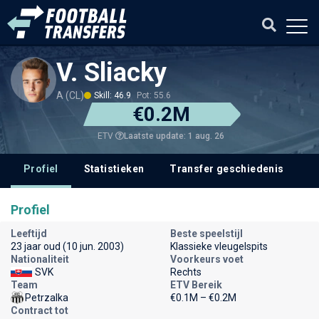
V. Sliacky
A (CL)
Skill: 46.9
Pot: 55.6
€0.2M
Laatste update: 1 aug. 26
ETV
Profiel
Statistieken
Transfer geschiedenis
V
Profiel
Leeftijd
Beste speelstijl
23 jaar oud (10 jun. 2003)
Klassieke vleugelspits
Nationaliteit
Voorkeurs voet
SVK
Rechts
Team
ETV Bereik
Petrzalka
€0.1M – €0.2M
Contract tot