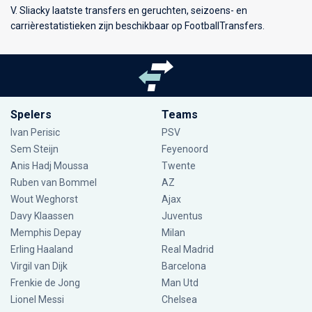
V. Sliacky laatste transfers en geruchten, seizoens- en
carrièrestatistieken zijn beschikbaar op FootballTransfers.
Spelers
Teams
Ivan Perisic
PSV
Sem Steijn
Feyenoord
Anis Hadj Moussa
Twente
Ruben van Bommel
AZ
Wout Weghorst
Ajax
Davy Klaassen
Juventus
Memphis Depay
Milan
Erling Haaland
Real Madrid
Virgil van Dijk
Barcelona
Frenkie de Jong
Man Utd
Lionel Messi
Chelsea