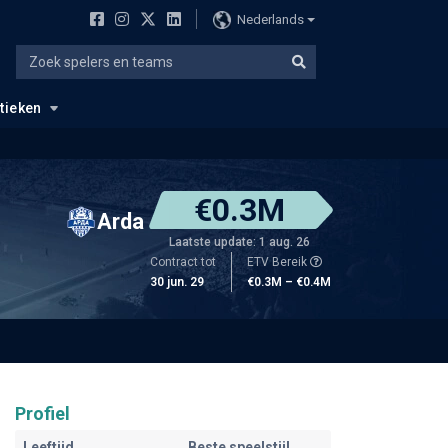
Nederlands
stieken
€0.3M
Arda
Laatste update: 1 aug. 26
Contract tot
ETV Bereik
30 jun. 29
€0.3M – €0.4M
Profiel
Leeftijd
Beste speelstijl