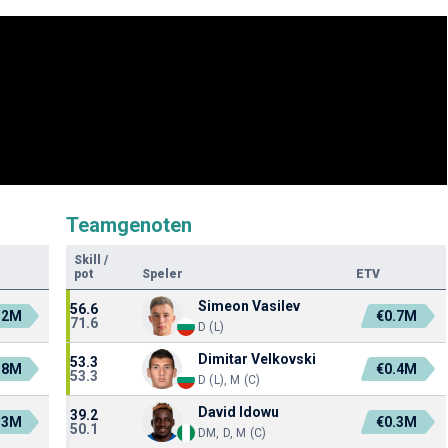
Teamgenoten
Skill
/
pot
Speler
ETV
Simeon Vasilev
56.6
.2M
€0.7M
71.6
D (L)
Dimitar Velkovski
53.3
.8M
€0.4M
53.3
D (L), M (C)
David Idowu
39.2
.3M
€0.3M
50.1
DM, D, M (C)