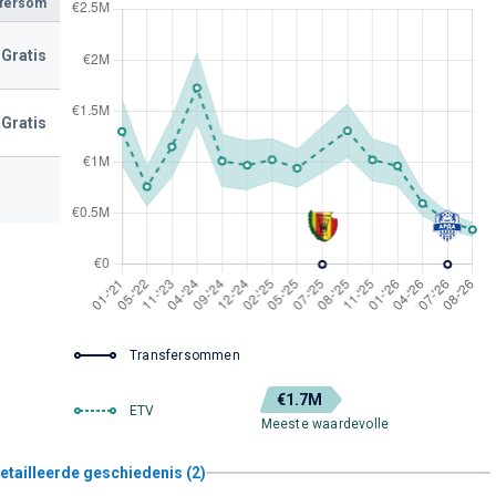
sfersom
Gratis
Gratis
Transfersommen
€1.7M
ETV
Meeste waardevolle
etailleerde geschiedenis (2)