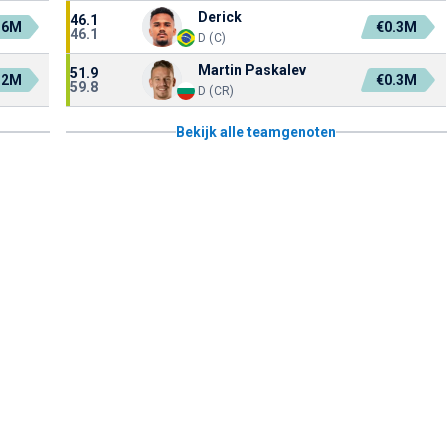
Derick
46.1
.6M
€0.3M
46.1
D (C)
Martin Paskalev
51.9
.2M
€0.3M
59.8
D (CR)
Bekijk alle teamgenoten