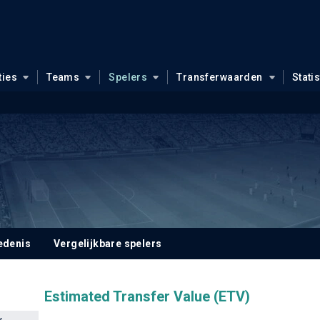
ties
Teams
Spelers
Transferwaarden
Stati
edenis
Vergelijkbare spelers
Estimated Transfer Value (ETV)