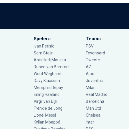
Spelers
Teams
Ivan Perisic
PSV
Sem Steijn
Feyenoord
Anis Hadj Moussa
Twente
Ruben van Bommel
AZ
Wout Weghorst
Ajax
Davy Klaassen
Juventus
Memphis Depay
Milan
Erling Haaland
Real Madrid
Virgil van Dijk
Barcelona
Frenkie de Jong
Man Utd
Lionel Messi
Chelsea
Kylian Mbappé
Inter