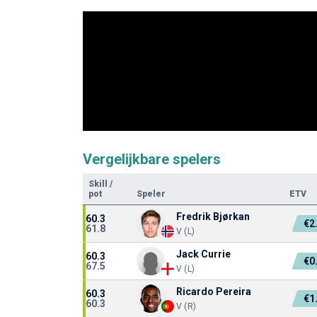
Vergelijkbare spelers
Skill
/
pot
Speler
ETV
Fredrik Bjørkan
60.3
€2
61.8
V (L)
Jack Currie
60.3
€0
67.5
V (L)
Ricardo Pereira
60.3
€1
60.3
V (R)