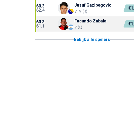
Jusuf Gazibegovic
60.3
€1
62.4
V, M (R)
Facundo Zabala
60.3
€1
61.1
V (L)
Bekijk alle spelers