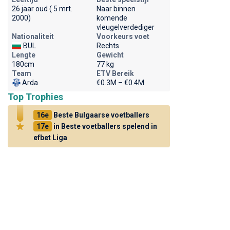
26 jaar oud ( 5 mrt.
Naar binnen
2000)
komende
vleugelverdediger
Nationaliteit
Voorkeurs voet
BUL
Rechts
Lengte
Gewicht
180cm
77 kg
Team
ETV Bereik
Arda
€0.3M – €0.4M
Top Trophies
16e
Beste Bulgaarse voetballers
17e
in Beste voetballers spelend in
efbet Liga