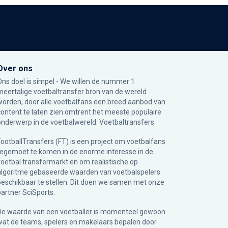
Over ons
Ons doel is simpel - We willen de nummer 1
meertalige voetbaltransfer bron van de wereld
worden, door alle voetbalfans een breed aanbod van
content te laten zien omtrent het meeste populaire
onderwerp in de voetbalwereld: Voetbaltransfers.
FootballTransfers (FT) is een project om voetbalfans
tegemoet te komen in de enorme interesse in de
voetbal transfermarkt en om realistische op
algoritme gebaseerde waarden van voetbalspelers
beschikbaar te stellen. Dit doen we samen met onze
partner
SciSports
.
De waarde van een voetballer is momenteel gewoon
wat de teams, spelers en makelaars bepalen door