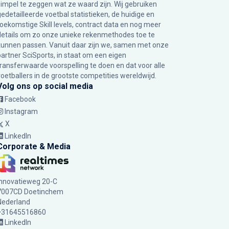
simpel te zeggen wat ze waard zijn. Wij gebruiken
gedetailleerde voetbal statistieken, de huidige en
toekomstige Skill levels, contract data en nog meer
details om zo onze unieke rekenmethodes toe te
kunnen passen. Vanuit daar zijn we, samen met onze
partner SciSports, in staat om een eigen
transferwaarde voorspelling te doen en dat voor alle
voetballers in de grootste competities wereldwijd.
Volg ons op social media
Facebook
Instagram
X
LinkedIn
Corporate & Media
Innovatieweg 20-C
7007CD Doetinchem
Nederland
+31645516860
LinkedIn