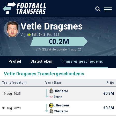
Vetle Dragsnes
V (L)
Skill: 54.3
Pot: 54.3
€0.2M
Laatste update: 1 aug. 26
ETV
Profiel
Statistieken
Transfer geschiedenis
V
Vetle Dragsnes Transfergeschiedenis
Transferdatum
Van / Naar
Prijs
Charleroi
€0.3M
19 aug. 2025
Brann
Lillestrom
€0.3M
31 aug. 2023
Charleroi