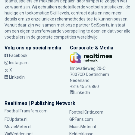
teams, spelers en makelaars bepalen door simpel te zeggen wat
ze waard zijn. Wij gebruiken gedetailleerde voetbal statistieken, de
huidige en toekomstige Skill levels, contract data en nog meer
details om zo onze unieke rekenmethodes toe te kunnen passen.
Vanuit daar zijn we, samen met onze partner SciSports, in staat
om een eigen transferwaarde voorspelling te doen en dat voor alle
voetballers in de grootste competities wereldwijd.
Volg ons op social media
Corporate & Media
Facebook
Instagram
Innovatieweg 20-C
X
7007CD Doetinchem
LinkedIn
Nederland
+31645516860
LinkedIn
Realtimes | Publishing Network
FootballTransfers.com
FootballCritic.com
FCUpdate.nl
GPFans.com
MovieMeter.nl
MusicMeter.nl
WijWedden.net
Kelderklasse