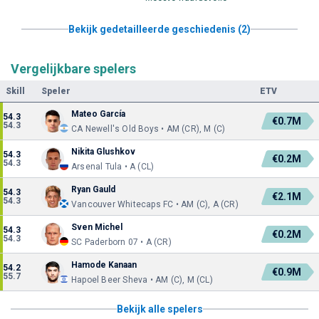
Bekijk gedetailleerde geschiedenis (2)
Vergelijkbare spelers
Skill
Speler
ETV
Mateo García
54.3
€0.7M
54.3
CA Newell's Old Boys • AM (CR), M (C)
Nikita Glushkov
54.3
€0.2M
54.3
Arsenal Tula • A (CL)
Ryan Gauld
54.3
€2.1M
54.3
Vancouver Whitecaps FC • AM (C), A (CR)
Sven Michel
54.3
€0.2M
54.3
SC Paderborn 07 • A (CR)
Hamode Kanaan
54.2
€0.9M
55.7
Hapoel Beer Sheva • AM (C), M (CL)
Bekijk alle spelers