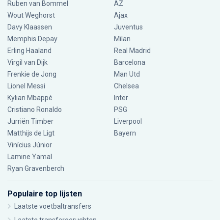
Ruben van Bommel
AZ
Wout Weghorst
Ajax
Davy Klaassen
Juventus
Memphis Depay
Milan
Erling Haaland
Real Madrid
Virgil van Dijk
Barcelona
Frenkie de Jong
Man Utd
Lionel Messi
Chelsea
Kylian Mbappé
Inter
Cristiano Ronaldo
PSG
Jurriën Timber
Liverpool
Matthijs de Ligt
Bayern
Vinícius Júnior
Lamine Yamal
Ryan Gravenberch
Populaire top lijsten
Laatste voetbaltransfers