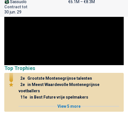
Sassuolo
€6.1M – €8.3M
Contract tot
30 jun. 29
Top Trophies
2e
Grootste Montenegrijnse talenten
2e
in Meest Waardevolle Montenegrijnse
voetballers
11e
in Best Future vrije spelmakers
View 5 more