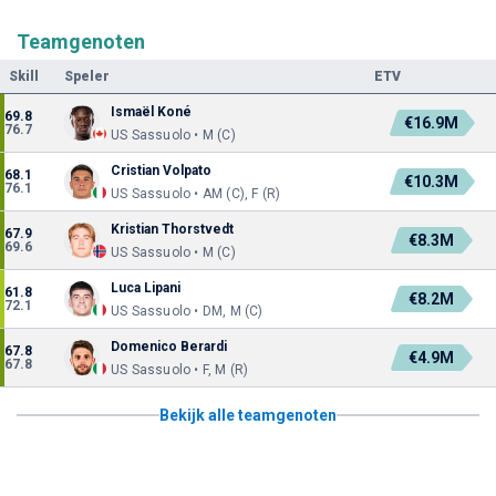
Teamgenoten
Skill
Speler
ETV
Ismaël Koné
69.8
€16.9M
76.7
US Sassuolo • M (C)
Cristian Volpato
68.1
€10.3M
76.1
US Sassuolo • AM (C), F (R)
Kristian Thorstvedt
67.9
€8.3M
69.6
US Sassuolo • M (C)
Luca Lipani
61.8
€8.2M
72.1
US Sassuolo • DM, M (C)
Domenico Berardi
67.8
€4.9M
67.8
US Sassuolo • F, M (R)
Bekijk alle teamgenoten