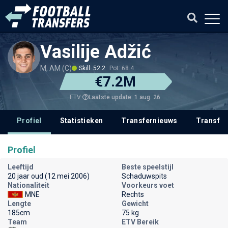
Vasilije Adžić
M, AM (C)
Skill: 52.2
Pot: 68.4
€7.2M
Laatste update: 1 aug. 26
ETV
Profiel
Statistieken
Transfernieuws
Transfer
Profiel
Leeftijd
Beste speelstijl
20 jaar oud (12 mei 2006)
Schaduwspits
Nationaliteit
Voorkeurs voet
MNE
Rechts
Lengte
Gewicht
185cm
75 kg
Team
ETV Bereik