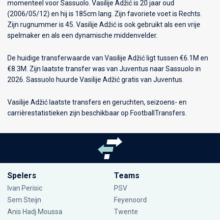
momenteel voor
Sassuolo
. Vasilije Adžić is 20 jaar oud
(2006/05/12) en hij is 185cm lang. Zijn favoriete voet is Rechts.
Zijn rugnummer is 45. Vasilije Adžić is ook gebruikt als een vrije
spelmaker en als een dynamische middenvelder.
De huidige transferwaarde van Vasilije Adžić ligt tussen €6.1M en
€8.3M. Zijn laatste transfer was van Juventus naar Sassuolo in
2026. Sassuolo huurde Vasilije Adžić gratis van Juventus.
Vasilije Adžić laatste transfers en geruchten, seizoens- en
carrièrestatistieken zijn beschikbaar op FootballTransfers.
Spelers
Teams
Ivan Perisic
PSV
Sem Steijn
Feyenoord
Anis Hadj Moussa
Twente