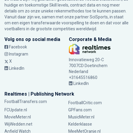
huidige en toekomstige Skill levels, contract data en nog meer
details om zo onze unieke rekenmethodes toe te kunnen passen.
Vanuit daar zijn we, samen met onze partner SciSports, in staat
om een eigen transferwaarde voorspelling te doen en dat voor alle
voetballers in de grootste competities wereldwijd.
Volg ons op social media
Corporate & Media
Facebook
Instagram
Innovatieweg 20-C
X
7007CD Doetinchem
LinkedIn
Nederland
+31645516860
LinkedIn
Realtimes | Publishing Network
FootballTransfers.com
FootballCritic.com
FCUpdate.nl
GPFans.com
MovieMeter.nl
MusicMeter.nl
WijWedden.net
Kelderklasse
Anfield Watch
MeeMetOranje.nl