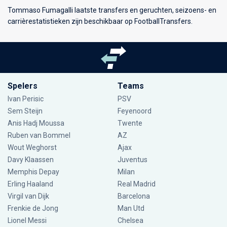
Tommaso Fumagalli laatste transfers en geruchten, seizoens- en
carrièrestatistieken zijn beschikbaar op FootballTransfers.
Spelers
Teams
Ivan Perisic
PSV
Sem Steijn
Feyenoord
Anis Hadj Moussa
Twente
Ruben van Bommel
AZ
Wout Weghorst
Ajax
Davy Klaassen
Juventus
Memphis Depay
Milan
Erling Haaland
Real Madrid
Virgil van Dijk
Barcelona
Frenkie de Jong
Man Utd
Lionel Messi
Chelsea