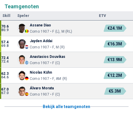
Teamgenoten
Skill
Speler
ETV
Assane Diao
70.6
€24.1M
80.9
Como 1907 • F (L), M (RL)
Jayden Addai
57.4
€16.3M
69.8
Como 1907 • F, M (R)
Anastasios Douvikas
72.4
€13.9M
72.4
Como 1907 • F (C)
Nicolas Kühn
62.3
€12.2M
64.6
Como 1907 • F, AM (R)
Álvaro Morata
67.0
€5.3M
67.0
Como 1907 • F (C)
Bekijk alle teamgenoten