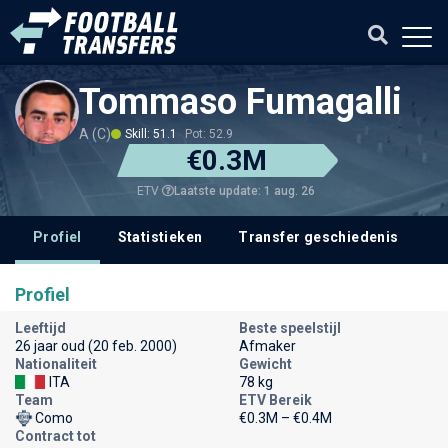
Tommaso Fumagalli
A (C)
Skill: 51.1
Pot: 52.9
€0.3M
Laatste update: 1 aug. 26
ETV
Profiel
Statistieken
Transfer geschiedenis
V
Profiel
Leeftijd
Beste speelstijl
26 jaar oud (20 feb. 2000)
Afmaker
Nationaliteit
Gewicht
ITA
78 kg
Team
ETV Bereik
Como
€0.3M – €0.4M
Contract tot