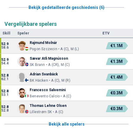
Bekijk gedetailleerde geschiedenis (6)
Vergelijkbare spelers
Skill
Speler
ETV
Rajmund Molnár
52.9
€1.1M
58.6
Pogon Szczecin • A (C), M (L)
Sævar Atli Magnússon
52.9
€1.3M
54.4
SK Brann • A (CR), M (C)
Adrian Svanbäck
52.8
€1.4M
62.1
BK Häcken • A (C), M (R)
Francesco Salvemini
52.8
€0.3M
53.1
Benevento Calcio • A (C)
Thomas Lehne Olsen
52.8
€0.3M
52.8
Lillestrøm SK • A (C)
Bekijk alle spelers