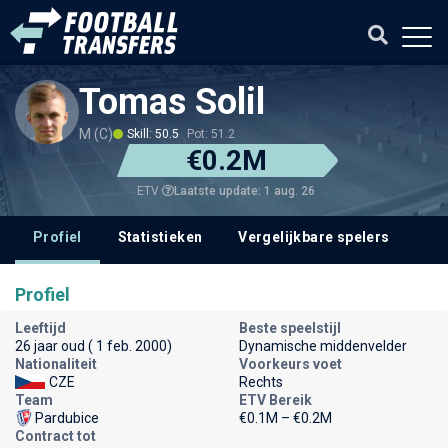
Tomas Solil
M (C)
Skill: 50.5
Pot: 51.2
€0.2M
Laatste update: 1 aug. 26
ETV
Profiel
Statistieken
Vergelijkbare spelers
Profiel
Leeftijd
Beste speelstijl
26 jaar oud ( 1 feb. 2000)
Dynamische middenvelder
Nationaliteit
Voorkeurs voet
CZE
Rechts
Team
ETV Bereik
Pardubice
€0.1M – €0.2M
Contract tot