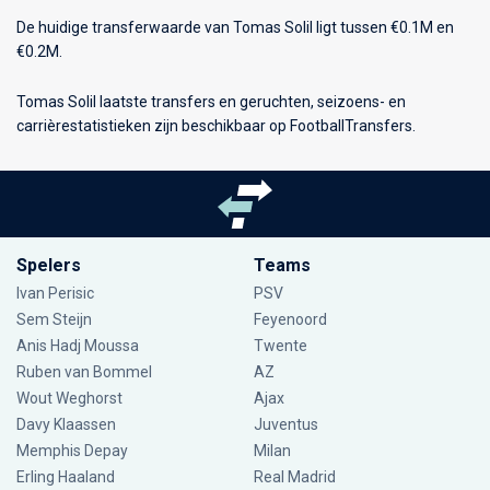
De huidige transferwaarde van Tomas Solil ligt tussen €0.1M en
€0.2M.
Tomas Solil laatste transfers en geruchten, seizoens- en
carrièrestatistieken zijn beschikbaar op FootballTransfers.
Spelers
Teams
Ivan Perisic
PSV
Sem Steijn
Feyenoord
Anis Hadj Moussa
Twente
Ruben van Bommel
AZ
Wout Weghorst
Ajax
Davy Klaassen
Juventus
Memphis Depay
Milan
Erling Haaland
Real Madrid