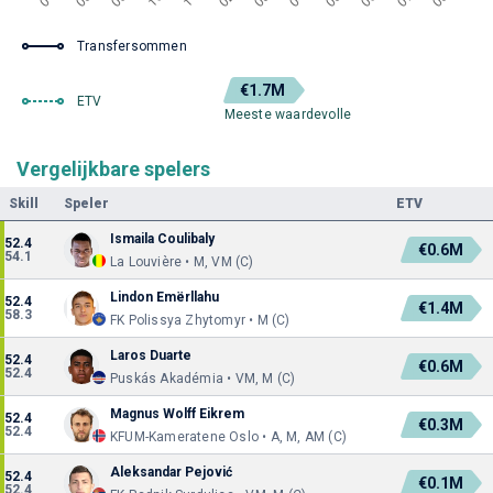
Transfersommen
€1.7M
ETV
Meeste waardevolle
Vergelijkbare spelers
Skill
Speler
ETV
Ismaila Coulibaly
52.4
€0.6M
54.1
La Louvière • M, VM (C)
Lindon Emërllahu
52.4
€1.4M
58.3
FK Polissya Zhytomyr • M (C)
Laros Duarte
52.4
€0.6M
52.4
Puskás Akadémia • VM, M (C)
Magnus Wolff Eikrem
52.4
€0.3M
52.4
KFUM-Kameratene Oslo • A, M, AM (C)
Aleksandar Pejović
52.4
€0.1M
52.4