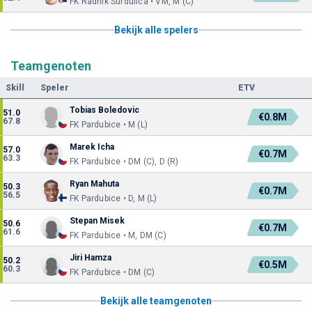
FK Radnik Surdulica • VM, M (C)
Bekijk alle spelers
Teamgenoten
Skill
Speler
ETV
Tobias Boledovic
51.0
€0.8M
67.8
FK Pardubice • M (L)
Marek Icha
57.0
€0.7M
63.3
FK Pardubice • DM (C), D (R)
Ryan Mahuta
50.3
€0.7M
56.5
FK Pardubice • D, M (L)
Stepan Misek
50.6
€0.7M
61.6
FK Pardubice • M, DM (C)
Jiri Hamza
50.2
€0.5M
60.3
FK Pardubice • DM (C)
Bekijk alle teamgenoten