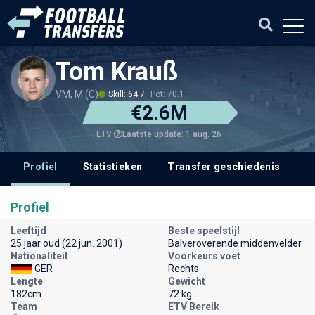
Tom Krauß
VM, M (C)
Skill: 64.7
Pot: 70.1
€2.6M
Laatste update: 1 aug. 26
ETV
Profiel
Statistieken
Transfer geschiedenis
V
Profiel
Leeftijd
Beste speelstijl
25 jaar oud (22 jun. 2001)
Balveroverende middenvelder
Nationaliteit
Voorkeurs voet
GER
Rechts
Lengte
Gewicht
182cm
72 kg
Team
ETV Bereik