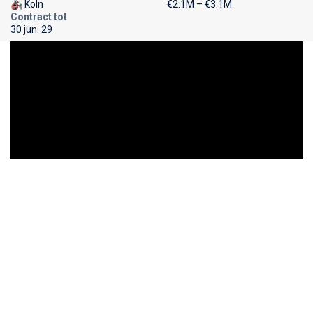
Koln
€2.1M – €3.1M
Contract tot
30 jun. 29