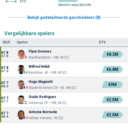
ETV
Meeste waardevolle
Bekijk gedetailleerde geschiedenis (8)
Vergelijkbare spelers
Skill
Speler
ETV
Flynn Downes
67.8
€8.2M
67.8
Southampton • VM, M (C)
Wilfred Ndidi
67.8
€6.8M
67.9
Besiktas JK • VM, M (C)
Hugo Magnetti
67.7
€3M
68.6
Stade Brestois 29 • M, VM (C)
Guido Rodríguez
67.7
€2.5M
67.7
Valencia CF • VM, M (C)
Antoine Bernede
67.7
€2.5M
68.4
Hellas Verona • M (C)