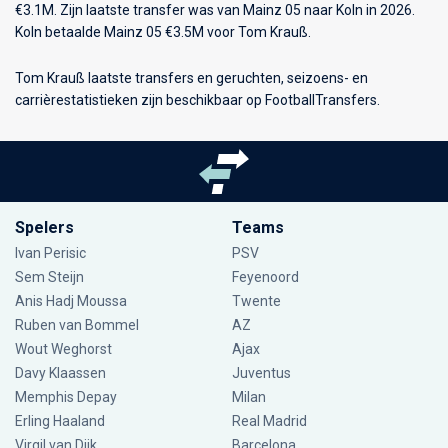
€3.1M. Zijn laatste transfer was van Mainz 05 naar Koln in 2026.
Koln betaalde Mainz 05 €3.5M voor Tom Krauß.
Tom Krauß laatste transfers en geruchten, seizoens- en
carrièrestatistieken zijn beschikbaar op FootballTransfers.
Spelers
Teams
Ivan Perisic
PSV
Sem Steijn
Feyenoord
Anis Hadj Moussa
Twente
Ruben van Bommel
AZ
Wout Weghorst
Ajax
Davy Klaassen
Juventus
Memphis Depay
Milan
Erling Haaland
Real Madrid
Virgil van Dijk
Barcelona