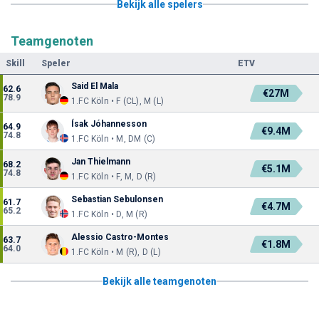
Bekijk alle spelers
Teamgenoten
Skill
Speler
ETV
Said El Mala
62.6
€27M
78.9
1.FC Köln • F (CL), M (L)
Ísak Jóhannesson
64.9
€9.4M
74.8
1.FC Köln • M, DM (C)
Jan Thielmann
68.2
€5.1M
74.8
1.FC Köln • F, M, D (R)
Sebastian Sebulonsen
61.7
€4.7M
65.2
1.FC Köln • D, M (R)
Alessio Castro-Montes
63.7
€1.8M
64.0
1.FC Köln • M (R), D (L)
Bekijk alle teamgenoten