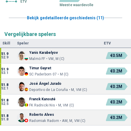
ETV
Meeste waardevolle
Bekijk gedetailleerde geschiedenis (11)
Vergelijkbare spelers
Skill
Speler
ETV
Yanis Karabelyov
51.9
€0.5M
52.9
Malmö FF • VM, M (C)
Timur Gayret
51.9
€0.2M
53.1
SC Paderborn 07 • M (C)
José Ángel Jurado
51.8
€0.2M
52.1
Deportivo de La Coruña • M, VM (C)
Franck Kanouté
51.8
€0.2M
52.5
FK Radnicki Nis • M, VM (C)
Roberto Alves
51.8
€0.2M
51.8
Radomiak Radom • AM, M, VM (C)