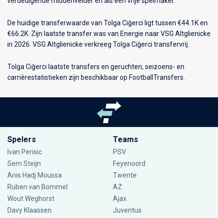
verdedigende middenvelder en als een vrije spelmaker.
De huidige transferwaarde van Tolga Ciğerci ligt tussen €44.1K en
€66.2K. Zijn laatste transfer was van Energie naar VSG Altglienicke
in 2026. VSG Altglienicke verkreeg Tolga Ciğerci transfervrij.
Tolga Ciğerci laatste transfers en geruchten, seizoens- en
carrièrestatistieken zijn beschikbaar op FootballTransfers.
Spelers
Teams
Ivan Perisic
PSV
Sem Steijn
Feyenoord
Anis Hadj Moussa
Twente
Ruben van Bommel
AZ
Wout Weghorst
Ajax
Davy Klaassen
Juventus