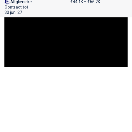
Altglienicke
€44.1K – €66.2K
Contract tot
30 jun. 27