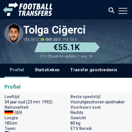
Tolga Ciğerci
VM, M (C)
Skill: 50.0
Pot: 50.0
€55.1K
Laatste update: 1 aug. 26
ETV
Profiel
Statistieken
Transfer geschiedenis
V
Profiel
Leeftijd
Beste speelstijl
34 jaar oud (23 mrt. 1992)
Vooruitgeschoven spelmaker
Nationaliteit
Voorkeurs voet
GER
Rechts
Lengte
Gewicht
185cm
80 kg
Team
ETV Bereik