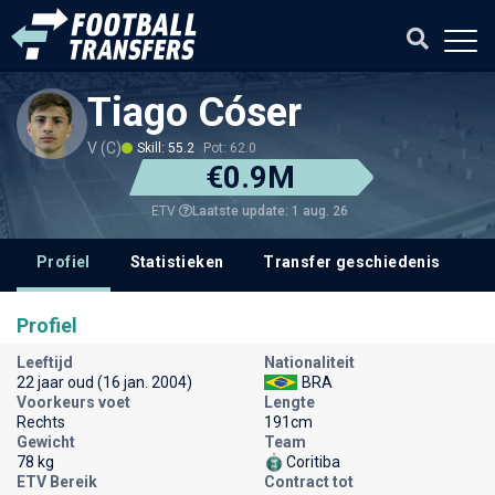
Tiago Cóser
V (C)
Skill: 55.2
Pot: 62.0
€0.9M
Laatste update: 1 aug. 26
ETV
Profiel
Statistieken
Transfer geschiedenis
Profiel
Leeftijd
Nationaliteit
22 jaar oud (16 jan. 2004)
BRA
Voorkeurs voet
Lengte
Rechts
191cm
Gewicht
Team
78 kg
Coritiba
ETV Bereik
Contract tot