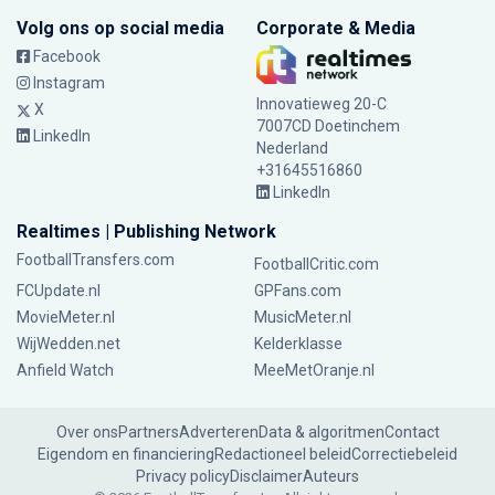
Volg ons op social media
Corporate & Media
Facebook
Instagram
Innovatieweg 20-C
X
7007CD Doetinchem
LinkedIn
Nederland
+31645516860
LinkedIn
Realtimes | Publishing Network
FootballTransfers.com
FootballCritic.com
FCUpdate.nl
GPFans.com
MovieMeter.nl
MusicMeter.nl
WijWedden.net
Kelderklasse
Anfield Watch
MeeMetOranje.nl
Over ons
Partners
Adverteren
Data & algoritmen
Contact
Eigendom en financiering
Redactioneel beleid
Correctiebeleid
Privacy policy
Disclaimer
Auteurs