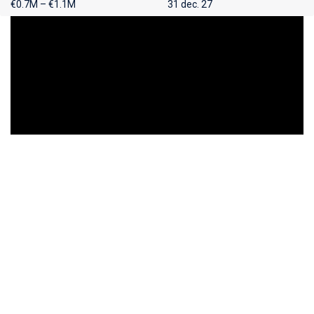
€0.7M – €1.1M
31 dec. 27