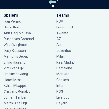
Spelers
Teams
Ivan Perisic
PSV
Sem Steijn
Feyenoord
Anis Hadj Moussa
Twente
Ruben van Bommel
AZ
Wout Weghorst
Ajax
Davy Klaassen
Juventus
Memphis Depay
Milan
Erling Haaland
Real Madrid
Virgil van Dijk
Barcelona
Frenkie de Jong
Man Utd
Lionel Messi
Chelsea
Kylian Mbappé
Inter
Cristiano Ronaldo
PSG
Jurriën Timber
Liverpool
Matthijs de Ligt
Bayern