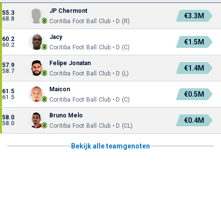
JP Chermont
55.3
€3.3M
68.8
Coritiba Foot Ball Club • D (R)
Jacy
60.2
€1.5M
60.2
Coritiba Foot Ball Club • D (C)
Felipe Jonatan
57.9
€1.4M
58.7
Coritiba Foot Ball Club • D (L)
Maicon
61.5
€0.5M
61.5
Coritiba Foot Ball Club • D (C)
Bruno Melo
58.0
€0.4M
58.0
Coritiba Foot Ball Club • D (CL)
Bekijk alle teamgenoten