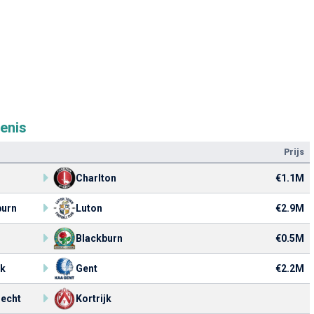
enis
Prijs
Charlton
€1.1M
burn
Luton
€2.9M
Blackburn
€0.5M
jk
Gent
€2.2M
lecht
Kortrijk