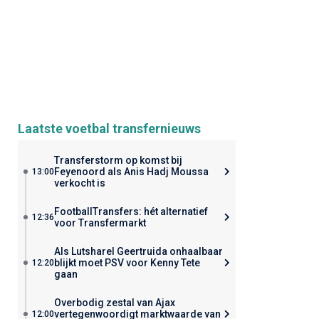
Laatste voetbal transfernieuws
Transferstorm op komst bij
Feyenoord als Anis Hadj Moussa
13:00
verkocht is
FootballTransfers: hét alternatief
12:36
voor Transfermarkt
Als Lutsharel Geertruida onhaalbaar
blijkt moet PSV voor Kenny Tete
12:20
gaan
Overbodig zestal van Ajax
vertegenwoordigt marktwaarde van
12:00