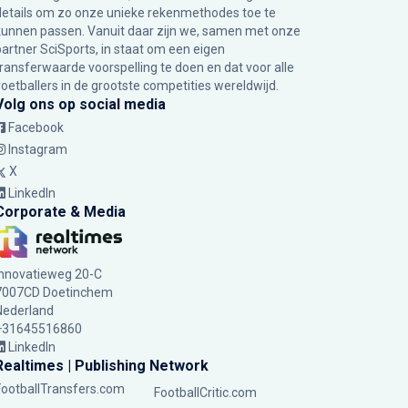
details om zo onze unieke rekenmethodes toe te
kunnen passen. Vanuit daar zijn we, samen met onze
partner SciSports, in staat om een eigen
transferwaarde voorspelling te doen en dat voor alle
voetballers in de grootste competities wereldwijd.
Volg ons op social media
Facebook
Instagram
X
LinkedIn
Corporate & Media
Innovatieweg 20-C
7007CD Doetinchem
Nederland
+31645516860
LinkedIn
Realtimes | Publishing Network
FootballTransfers.com
FootballCritic.com