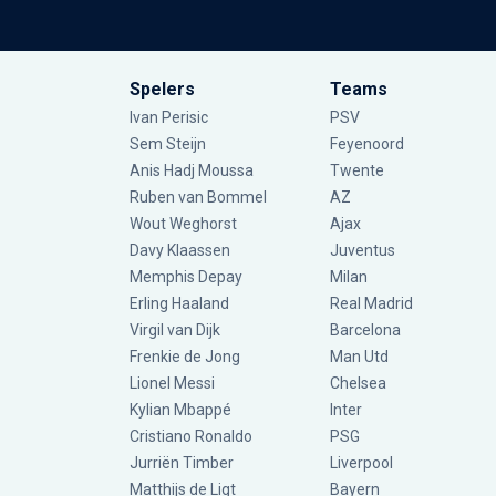
Spelers
Teams
Ivan Perisic
PSV
Sem Steijn
Feyenoord
Anis Hadj Moussa
Twente
Ruben van Bommel
AZ
Wout Weghorst
Ajax
Davy Klaassen
Juventus
Memphis Depay
Milan
Erling Haaland
Real Madrid
Virgil van Dijk
Barcelona
Frenkie de Jong
Man Utd
Lionel Messi
Chelsea
Kylian Mbappé
Inter
Cristiano Ronaldo
PSG
Jurriën Timber
Liverpool
Matthijs de Ligt
Bayern