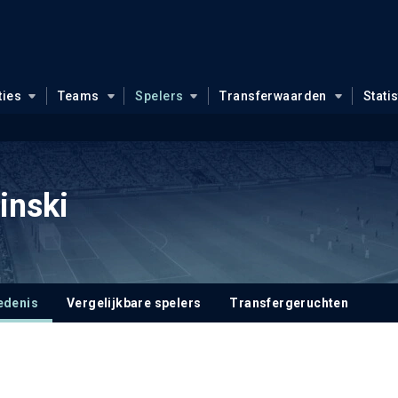
ties
Teams
Spelers
Transferwaarden
Stati
inski
edenis
Vergelijkbare spelers
Transfergeruchten