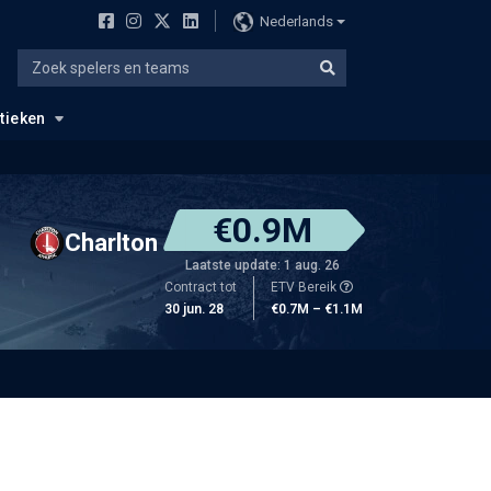
Nederlands
stieken
€0.9M
Charlton
Laatste update: 1 aug. 26
Contract tot
ETV Bereik
30 jun. 28
€0.7M – €1.1M