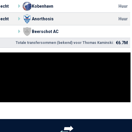
lecht
Kobenhavn
Huur
lecht
Anorthosis
Huur
Beerschot AC
€6.7M
Totale transfersommen (bekend) voor Thomas Kaminski: