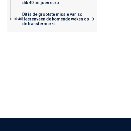
dik 40 miljoen euro
Dit is de grootste missie van sc
Heerenveen de komende weken op
10:40
de transfermarkt