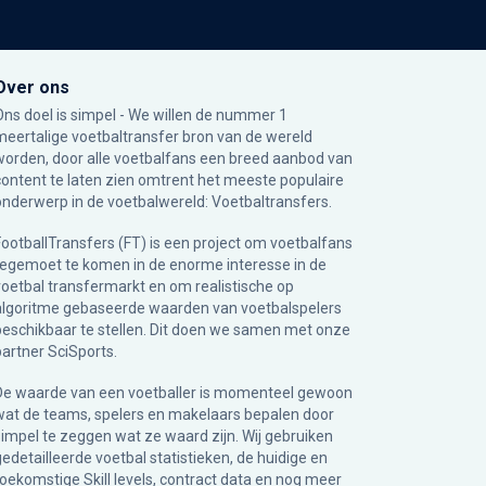
Over ons
Ons doel is simpel - We willen de nummer 1
meertalige voetbaltransfer bron van de wereld
worden, door alle voetbalfans een breed aanbod van
content te laten zien omtrent het meeste populaire
onderwerp in de voetbalwereld: Voetbaltransfers.
FootballTransfers (FT) is een project om voetbalfans
tegemoet te komen in de enorme interesse in de
voetbal transfermarkt en om realistische op
algoritme gebaseerde waarden van voetbalspelers
beschikbaar te stellen. Dit doen we samen met onze
partner
SciSports
.
De waarde van een voetballer is momenteel gewoon
wat de teams, spelers en makelaars bepalen door
simpel te zeggen wat ze waard zijn. Wij gebruiken
gedetailleerde voetbal statistieken, de huidige en
toekomstige Skill levels, contract data en nog meer