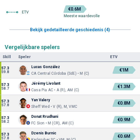
€0.6M
ETV
Meeste waardevolle
Bekijk gedetailleerde geschiedenis (4)
Vergelijkbare spelers
Skill
Speler
ETV
Lucas González
57.3
€1M
59.8
CA Central Córdoba (SdE) • M (C)
Jérémy Livolant
57.3
€1.3M
58.7
Casa Pia AC • A (R), AM (C)
Yan Valery
57.3
€0.8M
57.8
Sheff Wed • V (R), M, VMC
Donat Rrudhani
57.3
€0.9M
58.2
FC Sion • M (CR), AM (C)
Dzenis Burnic
57.3
€0.6M
57.8
Karlsruher SC • VM, M (C)