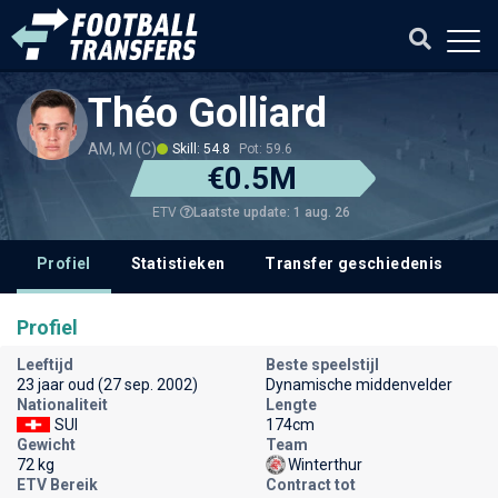
Théo Golliard
AM, M (C)
Skill: 54.8
Pot: 59.6
€0.5M
Laatste update: 1 aug. 26
ETV
Profiel
Statistieken
Transfer geschiedenis
V
Profiel
Leeftijd
Beste speelstijl
23 jaar oud (27 sep. 2002)
Dynamische middenvelder
Nationaliteit
Lengte
SUI
174cm
Gewicht
Team
72 kg
Winterthur
ETV Bereik
Contract tot