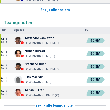
Bekijk alle spelers
Teamgenoten
Skill
Speler
ETV
Alexandre Jankewitz
54.1
€0.5M
58.5
FC Winterthur • M, DM (C)
Nishan Burkart
55.1
€0.3M
55.6
FC Winterthur • M (RL)
Stéphane Cueni
49.9
€0.3M
52.7
FC Winterthur • M, DM (C)
Elias Maluvunu
48.8
€0.2M
55.0
FC Winterthur • M (R)
Adrian Durrer
52.9
€0.2M
57.5
FC Winterthur • DM, D (C)
Bekijk alle teamgenoten